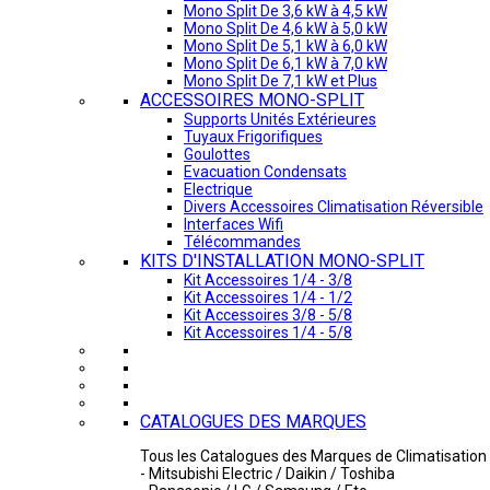
Mono Split De 3,6 kW à 4,5 kW
Mono Split De 4,6 kW à 5,0 kW
Mono Split De 5,1 kW à 6,0 kW
Mono Split De 6,1 kW à 7,0 kW
Mono Split De 7,1 kW et Plus
ACCESSOIRES MONO-SPLIT
Supports Unités Extérieures
Tuyaux Frigorifiques
Goulottes
Evacuation Condensats
Electrique
Divers Accessoires Climatisation Réversible
Interfaces Wifi
Télécommandes
KITS D'INSTALLATION MONO-SPLIT
Kit Accessoires 1/4 - 3/8
Kit Accessoires 1/4 - 1/2
Kit Accessoires 3/8 - 5/8
Kit Accessoires 1/4 - 5/8
CATALOGUES DES MARQUES
Tous les Catalogues des Marques de Climatisation 
- Mitsubishi Electric / Daikin / Toshiba