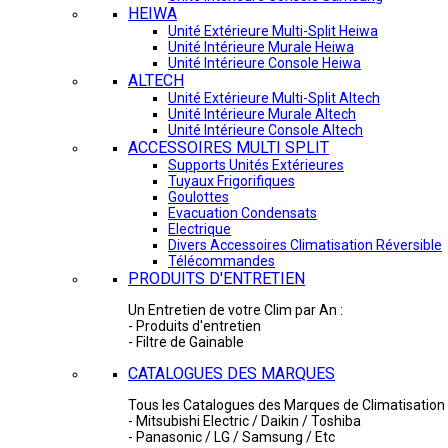
HEIWA
Unité Extérieure Multi-Split Heiwa
Unité Intérieure Murale Heiwa
Unité Intérieure Console Heiwa
ALTECH
Unité Extérieure Multi-Split Altech
Unité Intérieure Murale Altech
Unité Intérieure Console Altech
ACCESSOIRES MULTI SPLIT
Supports Unités Extérieures
Tuyaux Frigorifiques
Goulottes
Evacuation Condensats
Electrique
Divers Accessoires Climatisation Réversible
Télécommandes
PRODUITS D'ENTRETIEN
Un Entretien de votre Clim par An :
- Produits d'entretien
- Filtre de Gainable
CATALOGUES DES MARQUES
Tous les Catalogues des Marques de Climatisation 
- Mitsubishi Electric / Daikin / Toshiba
- Panasonic / LG / Samsung / Etc