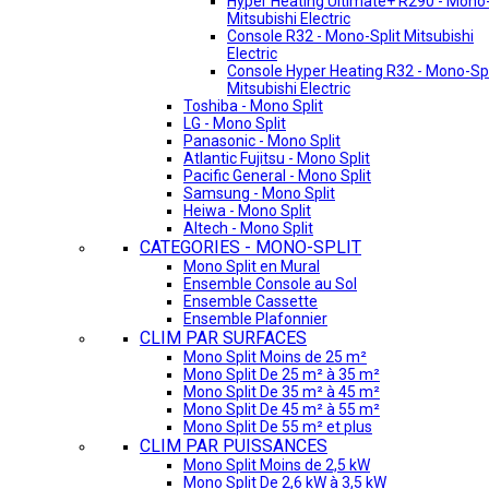
Hyper Heating Ultimate+ R290 - Mono-
Mitsubishi Electric
Console R32 - Mono-Split Mitsubishi
Electric
Console Hyper Heating R32 - Mono-Spl
Mitsubishi Electric
Toshiba - Mono Split
LG - Mono Split
Panasonic - Mono Split
Atlantic Fujitsu - Mono Split
Pacific General - Mono Split
Samsung - Mono Split
Heiwa - Mono Split
Altech - Mono Split
CATEGORIES - MONO-SPLIT
Mono Split en Mural
Ensemble Console au Sol
Ensemble Cassette
Ensemble Plafonnier
CLIM PAR SURFACES
Mono Split Moins de 25 m²
Mono Split De 25 m² à 35 m²
Mono Split De 35 m² à 45 m²
Mono Split De 45 m² à 55 m²
Mono Split De 55 m² et plus
CLIM PAR PUISSANCES
Mono Split Moins de 2,5 kW
Mono Split De 2,6 kW à 3,5 kW