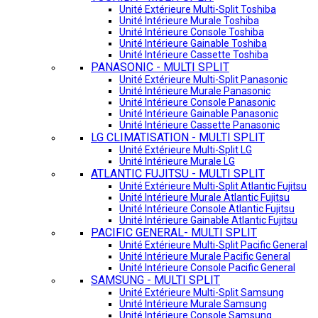
Unité Extérieure Multi-Split Toshiba
Unité Intérieure Murale Toshiba
Unité Intérieure Console Toshiba
Unité Intérieure Gainable Toshiba
Unité Intérieure Cassette Toshiba
PANASONIC - MULTI SPLIT
Unité Extérieure Multi-Split Panasonic
Unité Intérieure Murale Panasonic
Unité Intérieure Console Panasonic
Unité Intérieure Gainable Panasonic
Unité Intérieure Cassette Panasonic
LG CLIMATISATION - MULTI SPLIT
Unité Extérieure Multi-Split LG
Unité Intérieure Murale LG
ATLANTIC FUJITSU - MULTI SPLIT
Unité Extérieure Multi-Split Atlantic Fujitsu
Unité Intérieure Murale Atlantic Fujitsu
Unité Intérieure Console Atlantic Fujitsu
Unité Intérieure Gainable Atlantic Fujitsu
PACIFIC GENERAL- MULTI SPLIT
Unité Extérieure Multi-Split Pacific General
Unité Intérieure Murale Pacific General
Unité Intérieure Console Pacific General
SAMSUNG - MULTI SPLIT
Unité Extérieure Multi-Split Samsung
Unité Intérieure Murale Samsung
Unité Intérieure Console Samsung