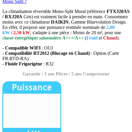
Mono Split ?
La climatisation réversible Mono-Split Mural (référence
FTXJ20AS
/ RXJ20A
Gris) est vraiment facile à prendre en main. Consommez
moins avec ce climatiseur
DAIKIN
, Gamme Bluevolution Design.
En effet, il propose une puissance restituée nominale de
2,00
kW
/
2,50 kW
, s'adapte à une pièce : Moins de 20 m², pour une
classe énergétique saisonnière A+++/A++
(
Froid
et
Chaud
).
- Compatible WIFI
: OUI
- Compatibilité RT2012 (Blocage en Chaud)
: Option (Carte
FR.RTD-RA)
- Fluide Frigorigène
: R32
Garantie : 3 ans Pièces / 5 ans Compresseur