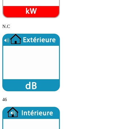
N.C
46