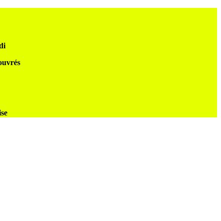
di
 ouvrés
ise