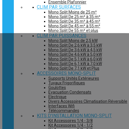
Ensemble Plafonnier
CLIM PAR SURFACES
Mono Split Moins de 25 m²
Mono Split De 25 m² à 35 m²
Mono Split De 35 m² à 45 m²
Mono Split De 45 m² à 55 m²
Mono Split De 55 m² et plus
CLIM PAR PUISSANCES
Mono Split Moins de 2,5 kW
Mono Split De 2,6 kW à 3,5 kW
Mono Split De 3,6 kW à 4,5 kW
Mono Split De 4,6 kW à 5,0 kW
Mono Split De 5,1 kW à 6,0 kW
Mono Split De 6,1 kW à 7,0 kW
Mono Split De 7,1 kW et Plus
ACCESSOIRES MONO-SPLIT
Supports Unités Extérieures
Tuyaux Frigorifiques
Goulottes
Evacuation Condensats
Electrique
Divers Accessoires Climatisation Réversible
Interfaces Wifi
Télécommandes
KITS D'INSTALLATION MONO-SPLIT
Kit Accessoires 1/4 - 3/8
Kit Accessoires 1/4 - 1/2