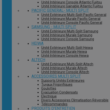
Unité Intérieure Console Atlantic Fujitsu
Unité Intérieure Gainable Atlantic Fujitsu
PACIFIC GENERAL- MULTI SPLIT
Unité Extérieure Multi-Split Pacific General
Unité Intérieure Murale Pacific General
Unité Intérieure Console Pacific General
SAMSUNG - MULTI SPLIT
Unité Extérieure Multi-Split Samsung
Unité Intérieure Murale Samsung
Unité Intérieure Console Samsung
HEIWA
Unité Extérieure Multi-Split Heiwa
Unité Intérieure Murale Heiwa
Unité Intérieure Console Heiwa
ALTECH
Unité Extérieure Multi-Split Altech
Unité Intérieure Murale Altech
Unité Intérieure Console Altech
ACCESSOIRES MULTI SPLIT
Supports Unités Extérieures
Tuyaux Frigorifiques
Goulottes
Evacuation Condensats
Electrique
Divers Accessoires Climatisation Réversible
Télécommandes
PRODUITS D'ENTRETIEN