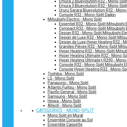
Emura 2 Bluevolution R32 - Mono-Split
Emura 3 Bluevolution R32 - Mono-Split
Ururu Sarara Bluevolution R32 - Mono-
Console R32 - Mono-Split Daikin
Mitsubishi Electric - Mono Split
Essentiel R32 - Mono-Split Mitsubishi E
Compact R32 - Mono-Split Mitsubishi E
Design R32 - Mono-Split Mitsubishi Ele
Design de Luxe R32 - Mono-Split Mitsub
Design de Luxe Hyper Heating R32 - Mo
Grandes Pièces R32 - Mono-Split Mitsub
Hyper Heating R32 - Mono-Split Mitsubi
Hyper Heating Ultimate R32 - Mono-Spli
Hyper Heating Ultimate+ R290 - Mono-S
Console R32 - Mono-Split Mitsubishi El
Console Hyper Heating R32 - Mono-Spli
Toshiba - Mono Split
LG - Mono Split
Panasonic - Mono Split
Atlantic Fujitsu - Mono Split
Pacific General - Mono Split
Samsung - Mono Split
Heiwa - Mono Split
Altech - Mono Split
CATEGORIES - MONO-SPLIT
Mono Split en Mural
Ensemble Console au Sol
Ensemble Cassette