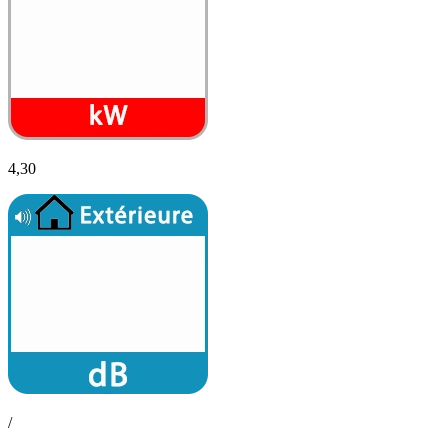
4,30
/