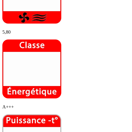
5,80
A+++