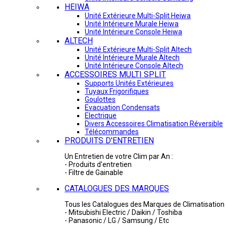
HEIWA
Unité Extérieure Multi-Split Heiwa
Unité Intérieure Murale Heiwa
Unité Intérieure Console Heiwa
ALTECH
Unité Extérieure Multi-Split Altech
Unité Intérieure Murale Altech
Unité Intérieure Console Altech
ACCESSOIRES MULTI SPLIT
Supports Unités Extérieures
Tuyaux Frigorifiques
Goulottes
Evacuation Condensats
Electrique
Divers Accessoires Climatisation Réversible
Télécommandes
PRODUITS D'ENTRETIEN
Un Entretien de votre Clim par An :
- Produits d'entretien
- Filtre de Gainable
CATALOGUES DES MARQUES
Tous les Catalogues des Marques de Climatisation 
- Mitsubishi Electric / Daikin / Toshiba
- Panasonic / LG / Samsung / Etc