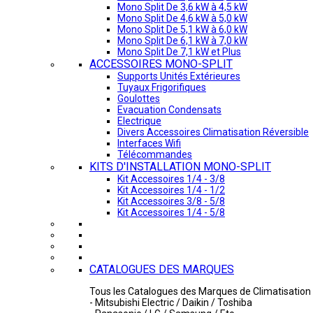
Mono Split De 3,6 kW à 4,5 kW
Mono Split De 4,6 kW à 5,0 kW
Mono Split De 5,1 kW à 6,0 kW
Mono Split De 6,1 kW à 7,0 kW
Mono Split De 7,1 kW et Plus
ACCESSOIRES MONO-SPLIT
Supports Unités Extérieures
Tuyaux Frigorifiques
Goulottes
Evacuation Condensats
Electrique
Divers Accessoires Climatisation Réversible
Interfaces Wifi
Télécommandes
KITS D'INSTALLATION MONO-SPLIT
Kit Accessoires 1/4 - 3/8
Kit Accessoires 1/4 - 1/2
Kit Accessoires 3/8 - 5/8
Kit Accessoires 1/4 - 5/8
CATALOGUES DES MARQUES
Tous les Catalogues des Marques de Climatisation 
- Mitsubishi Electric / Daikin / Toshiba