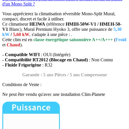
d'un Mono Split ?
Vous apprécierez la climatisation réversible Mono-Split Mural,
compact, discret et facile à utiliser.
Ce climatiseur
HEIWA
(référence
HMIH-50W-V1 / HMEH-50-
V1
Blanc), Mural Premium Hyoko 3, offre une puissance de
5,30
kW
/
5,60 kW
, s'adapte à une pièce : .
Cette clim est en
classe énergétique saisonnière A++/A+++
(
Froid
et
Chaud
).
- Compatible WIFI
: OUI (Intégrée)
- Compatibilité RT2012 (Blocage en Chaud)
: Non Connu
- Fluide Frigorigène
: R32
Garantie : 5 ans Pièces / 5 ans Compresseur
Conditions de Vente :
Ne peut être vendu qu'avec une installation Clim-Planete