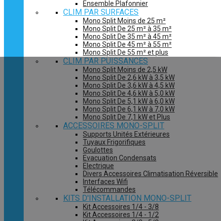
Ensemble Plafonnier
CLIM PAR SURFACES
Mono Split Moins de 25 m²
Mono Split De 25 m² à 35 m²
Mono Split De 35 m² à 45 m²
Mono Split De 45 m² à 55 m²
Mono Split De 55 m² et plus
CLIM PAR PUISSANCES
Mono Split Moins de 2,5 kW
Mono Split De 2,6 kW à 3,5 kW
Mono Split De 3,6 kW à 4,5 kW
Mono Split De 4,6 kW à 5,0 kW
Mono Split De 5,1 kW à 6,0 kW
Mono Split De 6,1 kW à 7,0 kW
Mono Split De 7,1 kW et Plus
ACCESSOIRES MONO-SPLIT
Supports Unités Extérieures
Tuyaux Frigorifiques
Goulottes
Evacuation Condensats
Electrique
Divers Accessoires Climatisation Réversible
Interfaces Wifi
Télécommandes
KITS D'INSTALLATION MONO-SPLIT
Kit Accessoires 1/4 - 3/8
Kit Accessoires 1/4 - 1/2