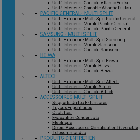
Unité Intérieure Console Atlantic Fujitsu
Unité Intérieure Gainable Atlantic Fujitsu
PACIFIC GENERAL- MULTI SPLIT
Unité Extérieure Multi-Split Pacific General
Unité Intérieure Murale Pacific General
Unité Intérieure Console Pacific General
SAMSUNG - MULTI SPLIT
Unité Extérieure Multi-Split Samsung
Unité Intérieure Murale Samsung
Unité Intérieure Console Samsung
HEIWA
Unité Extérieure Multi-Split Heiwa
Unité Intérieure Murale Heiwa
Unité Intérieure Console Heiwa
ALTECH
Unité Extérieure Multi-Split Altech
Unité Intérieure Murale Altech
Unité Intérieure Console Altech
ACCESSOIRES MULTI SPLIT
Supports Unités Extérieures
Tuyaux Frigorifiques
Goulottes
Evacuation Condensats
Electrique
Divers Accessoires Climatisation Réversible
Télécommandes
PRODUITS D'ENTRETIEN