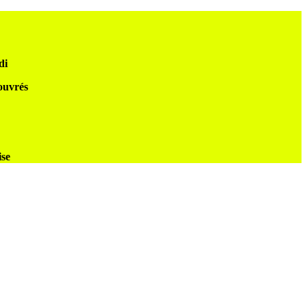
di
 ouvrés
ise