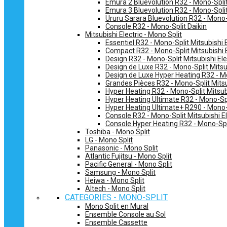
Emura 2 Bluevolution R32 - Mono-Split
Emura 3 Bluevolution R32 - Mono-Split
Ururu Sarara Bluevolution R32 - Mono-
Console R32 - Mono-Split Daikin
Mitsubishi Electric - Mono Split
Essentiel R32 - Mono-Split Mitsubishi E
Compact R32 - Mono-Split Mitsubishi E
Design R32 - Mono-Split Mitsubishi Ele
Design de Luxe R32 - Mono-Split Mitsub
Design de Luxe Hyper Heating R32 - Mo
Grandes Pièces R32 - Mono-Split Mitsub
Hyper Heating R32 - Mono-Split Mitsubi
Hyper Heating Ultimate R32 - Mono-Spli
Hyper Heating Ultimate+ R290 - Mono-S
Console R32 - Mono-Split Mitsubishi El
Console Hyper Heating R32 - Mono-Spli
Toshiba - Mono Split
LG - Mono Split
Panasonic - Mono Split
Atlantic Fujitsu - Mono Split
Pacific General - Mono Split
Samsung - Mono Split
Heiwa - Mono Split
Altech - Mono Split
CATEGORIES - MONO-SPLIT
Mono Split en Mural
Ensemble Console au Sol
Ensemble Cassette