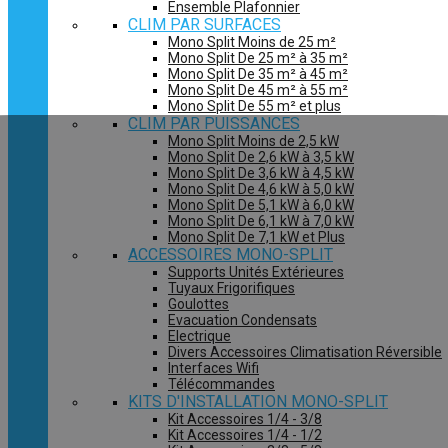
Ensemble Plafonnier
CLIM PAR SURFACES
Mono Split Moins de 25 m²
Mono Split De 25 m² à 35 m²
Mono Split De 35 m² à 45 m²
Mono Split De 45 m² à 55 m²
Mono Split De 55 m² et plus
CLIM PAR PUISSANCES
Mono Split Moins de 2,5 kW
Mono Split De 2,6 kW à 3,5 kW
Mono Split De 3,6 kW à 4,5 kW
Mono Split De 4,6 kW à 5,0 kW
Mono Split De 5,1 kW à 6,0 kW
Mono Split De 6,1 kW à 7,0 kW
Mono Split De 7,1 kW et Plus
ACCESSOIRES MONO-SPLIT
Supports Unités Extérieures
Tuyaux Frigorifiques
Goulottes
Evacuation Condensats
Electrique
Divers Accessoires Climatisation Réversible
Interfaces Wifi
Télécommandes
KITS D'INSTALLATION MONO-SPLIT
Kit Accessoires 1/4 - 3/8
Kit Accessoires 1/4 - 1/2