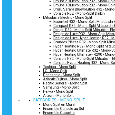
Emura 2 Bluevolution R32 - Mono-Split
Emura 3 Bluevolution R32 - Mono-Split
Ururu Sarara Bluevolution R32 - Mono-
Console R32 - Mono-Split Daikin
Mitsubishi Electric - Mono Split
Essentiel R32 - Mono-Split Mitsubishi E
Compact R32 - Mono-Split Mitsubishi E
Design R32 - Mono-Split Mitsubishi Ele
Design de Luxe R32 - Mono-Split Mitsub
Design de Luxe Hyper Heating R32 - Mo
Grandes Pièces R32 - Mono-Split Mitsub
Hyper Heating R32 - Mono-Split Mitsubi
Hyper Heating Ultimate R32 - Mono-Spli
Hyper Heating Ultimate+ R290 - Mono-S
Console R32 - Mono-Split Mitsubishi El
Console Hyper Heating R32 - Mono-Spli
Toshiba - Mono Split
LG - Mono Split
Panasonic - Mono Split
Atlantic Fujitsu - Mono Split
Pacific General - Mono Split
Samsung - Mono Split
Heiwa - Mono Split
Altech - Mono Split
CATEGORIES - MONO-SPLIT
Mono Split en Mural
Ensemble Console au Sol
Ensemble Cassette