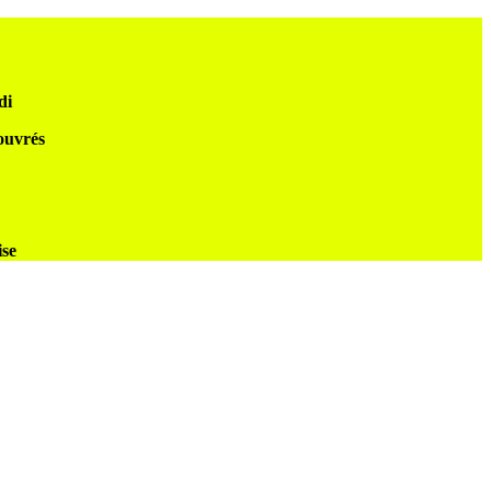
di
 ouvrés
ise