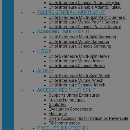
Unité Intérieure Console Atlantic Fujitsu
Unité Intérieure Gainable Atlantic Fujitsu
PACIFIC GENERAL- MULTI SPLIT
Unité Extérieure Multi-Split Pacific General
Unité Intérieure Murale Pacific General
Unité Intérieure Console Pacific General
SAMSUNG - MULTI SPLIT
Unité Extérieure Multi-Split Samsung
Unité Intérieure Murale Samsung
Unité Intérieure Console Samsung
HEIWA
Unité Extérieure Multi-Split Heiwa
Unité Intérieure Murale Heiwa
Unité Intérieure Console Heiwa
ALTECH
Unité Extérieure Multi-Split Altech
Unité Intérieure Murale Altech
Unité Intérieure Console Altech
ACCESSOIRES MULTI SPLIT
Supports Unités Extérieures
Tuyaux Frigorifiques
Goulottes
Evacuation Condensats
Electrique
Divers Accessoires Climatisation Réversible
Télécommandes
PRODUITS D'ENTRETIEN