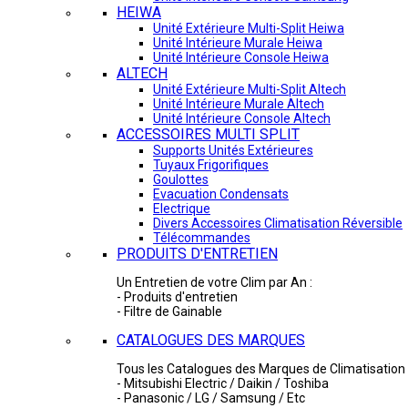
HEIWA
Unité Extérieure Multi-Split Heiwa
Unité Intérieure Murale Heiwa
Unité Intérieure Console Heiwa
ALTECH
Unité Extérieure Multi-Split Altech
Unité Intérieure Murale Altech
Unité Intérieure Console Altech
ACCESSOIRES MULTI SPLIT
Supports Unités Extérieures
Tuyaux Frigorifiques
Goulottes
Evacuation Condensats
Electrique
Divers Accessoires Climatisation Réversible
Télécommandes
PRODUITS D'ENTRETIEN
Un Entretien de votre Clim par An :
- Produits d'entretien
- Filtre de Gainable
CATALOGUES DES MARQUES
Tous les Catalogues des Marques de Climatisation 
- Mitsubishi Electric / Daikin / Toshiba
- Panasonic / LG / Samsung / Etc