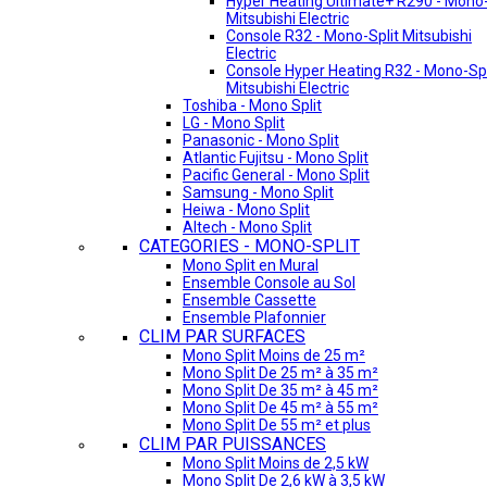
Hyper Heating Ultimate+ R290 - Mono-
Mitsubishi Electric
Console R32 - Mono-Split Mitsubishi
Electric
Console Hyper Heating R32 - Mono-Spl
Mitsubishi Electric
Toshiba - Mono Split
LG - Mono Split
Panasonic - Mono Split
Atlantic Fujitsu - Mono Split
Pacific General - Mono Split
Samsung - Mono Split
Heiwa - Mono Split
Altech - Mono Split
CATEGORIES - MONO-SPLIT
Mono Split en Mural
Ensemble Console au Sol
Ensemble Cassette
Ensemble Plafonnier
CLIM PAR SURFACES
Mono Split Moins de 25 m²
Mono Split De 25 m² à 35 m²
Mono Split De 35 m² à 45 m²
Mono Split De 45 m² à 55 m²
Mono Split De 55 m² et plus
CLIM PAR PUISSANCES
Mono Split Moins de 2,5 kW
Mono Split De 2,6 kW à 3,5 kW