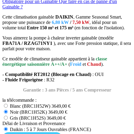
Obligatoire pour un Gainable
Que faire en cas de panne d'un
Gainable ?
Cette climatisation gainable
DAIKIN
, Gamme Seasonal Smart,
propose une puissance de
6,80 kW
/
7,50 kW
, idéal
pour un
volume total
Entre 150 m³ et 175 m³
(en fonction de l'isolation).
Vous aimerez la pompe à chaleur inverter gainable (modèle
FBA71A / RZAG71NY1
), avec une Forte pression statique, il sera
parfait pour votre maison.
Ce modèle de climatiseur gainable appartient à la
classe
énergétique saisonnière
A++/A+
(
Froid
et
Chaud
).
- Compatibilité RT2012 (Blocage en Chaud)
: OUI
- Fluide Frigorigène
: R32
Garantie : 3 ans Pièces / 5 ans Compresseur
la télécommande :
Blanc (BRC1H52W)
3649,00 €
Noir (BRC1H52K)
3649,00 €
Gris (BRC1H52S)
3649,00 €
Délai de Livraison et Provenance
Daikin : 5 à 7 Jours Ouvrables (FRANCE)