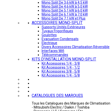
Mono Split De 3,6 kW à 4,5 kW
Mono Split De 4,6 kW à 5,0 kW
Mono Split De 5,1 kW à 6,0 kW
Mono Split De 6,1 kW à 7,0 kW
Mono Split De 7,1 kW et Plus
ACCESSOIRES MONO-SPLIT
Supports Unités Extérieures
Tuyaux Frigorifiques
Goulottes
Evacuation Condensats
Electrique
Divers Accessoires Climatisation Réversible
Interfaces Wifi
Télécommandes
KITS D'INSTALLATION MONO-SPLIT
Kit Accessoires 1/4 - 3/8
Kit Accessoires 1/4 - 1/2
Kit Accessoires 3/8 - 5/8
Kit Accessoires 1/4 - 5/8
CATALOGUES DES MARQUES
Tous les Catalogues des Marques de Climatisation 
- Mitsubishi Electric / Daikin / Toshiba