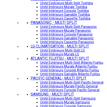
Unité Extérieure Multi-Split Toshiba
Unité Intérieure Murale Toshiba
Unité Intérieure Console Toshiba
Unité Intérieure Gainable Toshiba
Unité Intérieure Cassette Toshiba
PANASONIC - MULTI SPLIT
Unité Extérieure Multi-Split Panasonic
Unité Intérieure Murale Panasonic
Unité Intérieure Console Panasonic
Unité Intérieure Gainable Panasonic
Unité Intérieure Cassette Panasonic
LG CLIMATISATION - MULTI SPLIT
Unité Extérieure Multi-Split LG
Unité Intérieure Murale LG
ATLANTIC FUJITSU - MULTI SPLIT
Unité Extérieure Multi-Split Atlantic Fujitsu
Unité Intérieure Murale Atlantic Fujitsu
Unité Intérieure Console Atlantic Fujitsu
Unité Intérieure Gainable Atlantic Fujitsu
PACIFIC GENERAL- MULTI SPLIT
Unité Extérieure Multi-Split Pacific General
Unité Intérieure Murale Pacific General
Unité Intérieure Console Pacific General
SAMSUNG - MULTI SPLIT
Unité Extérieure Multi-Split Samsung
Unité Intérieure Murale Samsung
Unité Intérieure Console Samsung