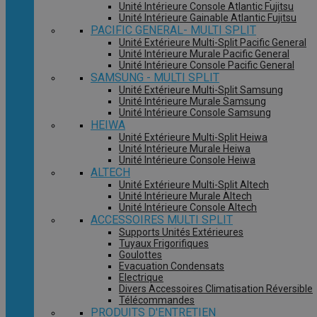
Unité Intérieure Console Atlantic Fujitsu
Unité Intérieure Gainable Atlantic Fujitsu
PACIFIC GENERAL- MULTI SPLIT
Unité Extérieure Multi-Split Pacific General
Unité Intérieure Murale Pacific General
Unité Intérieure Console Pacific General
SAMSUNG - MULTI SPLIT
Unité Extérieure Multi-Split Samsung
Unité Intérieure Murale Samsung
Unité Intérieure Console Samsung
HEIWA
Unité Extérieure Multi-Split Heiwa
Unité Intérieure Murale Heiwa
Unité Intérieure Console Heiwa
ALTECH
Unité Extérieure Multi-Split Altech
Unité Intérieure Murale Altech
Unité Intérieure Console Altech
ACCESSOIRES MULTI SPLIT
Supports Unités Extérieures
Tuyaux Frigorifiques
Goulottes
Evacuation Condensats
Electrique
Divers Accessoires Climatisation Réversible
Télécommandes
PRODUITS D'ENTRETIEN