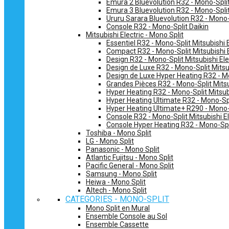
Emura 2 Bluevolution R32 - Mono-Split
Emura 3 Bluevolution R32 - Mono-Split
Ururu Sarara Bluevolution R32 - Mono-
Console R32 - Mono-Split Daikin
Mitsubishi Electric - Mono Split
Essentiel R32 - Mono-Split Mitsubishi E
Compact R32 - Mono-Split Mitsubishi E
Design R32 - Mono-Split Mitsubishi Ele
Design de Luxe R32 - Mono-Split Mitsub
Design de Luxe Hyper Heating R32 - Mo
Grandes Pièces R32 - Mono-Split Mitsub
Hyper Heating R32 - Mono-Split Mitsubi
Hyper Heating Ultimate R32 - Mono-Spli
Hyper Heating Ultimate+ R290 - Mono-S
Console R32 - Mono-Split Mitsubishi El
Console Hyper Heating R32 - Mono-Spli
Toshiba - Mono Split
LG - Mono Split
Panasonic - Mono Split
Atlantic Fujitsu - Mono Split
Pacific General - Mono Split
Samsung - Mono Split
Heiwa - Mono Split
Altech - Mono Split
CATEGORIES - MONO-SPLIT
Mono Split en Mural
Ensemble Console au Sol
Ensemble Cassette