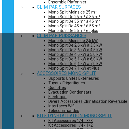
Ensemble Plafonnier
CLIM PAR SURFACES
Mono Split Moins de 25 m²
Mono Split De 25 m² à 35 m²
Mono Split De 35 m² à 45 m²
Mono Split De 45 m² à 55 m²
Mono Split De 55 m² et plus
CLIM PAR PUISSANCES
Mono Split Moins de 2,5 kW
Mono Split De 2,6 kW à 3,5 kW
Mono Split De 3,6 kW à 4,5 kW
Mono Split De 4,6 kW à 5,0 kW
Mono Split De 5,1 kW à 6,0 kW
Mono Split De 6,1 kW à 7,0 kW
Mono Split De 7,1 kW et Plus
ACCESSOIRES MONO-SPLIT
Supports Unités Extérieures
Tuyaux Frigorifiques
Goulottes
Evacuation Condensats
Electrique
Divers Accessoires Climatisation Réversible
Interfaces Wifi
Télécommandes
KITS D'INSTALLATION MONO-SPLIT
Kit Accessoires 1/4 - 3/8
Kit Accessoires 1/4 - 1/2