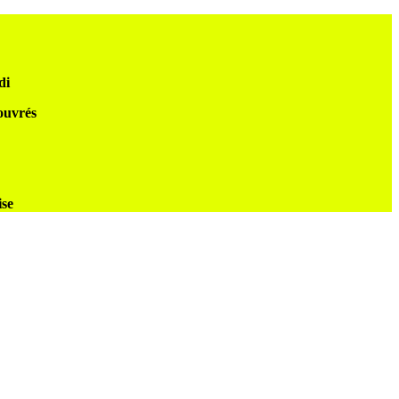
di
 ouvrés
ise