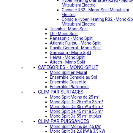
Hyper Heating Ultimate+ R290 - Mono-
Mitsubishi Electric
Console R32 - Mono-Split Mitsubishi
Electric
Console Hyper Heating R32 - Mono-Spl
Mitsubishi Electric
Toshiba - Mono Split
LG - Mono Split
Panasonic - Mono Split
Atlantic Fujitsu - Mono Split
Pacific General - Mono Split
Samsung - Mono Split
Heiwa - Mono Split
Altech - Mono Split
CATEGORIES - MONO-SPLIT
Mono Split en Mural
Ensemble Console au Sol
Ensemble Cassette
Ensemble Plafonnier
CLIM PAR SURFACES
Mono Split Moins de 25 m²
Mono Split De 25 m² à 35 m²
Mono Split De 35 m² à 45 m²
Mono Split De 45 m² à 55 m²
Mono Split De 55 m² et plus
CLIM PAR PUISSANCES
Mono Split Moins de 2,5 kW
Mono Split De 2,6 kW à 3,5 kW