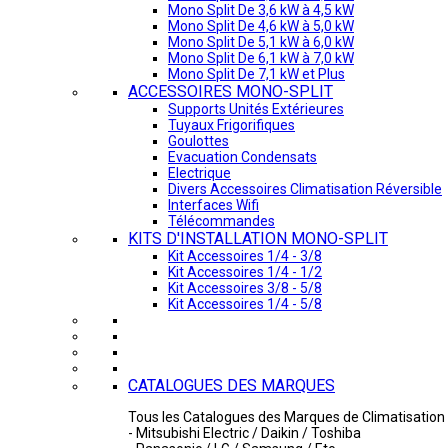
Mono Split De 3,6 kW à 4,5 kW
Mono Split De 4,6 kW à 5,0 kW
Mono Split De 5,1 kW à 6,0 kW
Mono Split De 6,1 kW à 7,0 kW
Mono Split De 7,1 kW et Plus
ACCESSOIRES MONO-SPLIT
Supports Unités Extérieures
Tuyaux Frigorifiques
Goulottes
Evacuation Condensats
Electrique
Divers Accessoires Climatisation Réversible
Interfaces Wifi
Télécommandes
KITS D'INSTALLATION MONO-SPLIT
Kit Accessoires 1/4 - 3/8
Kit Accessoires 1/4 - 1/2
Kit Accessoires 3/8 - 5/8
Kit Accessoires 1/4 - 5/8
CATALOGUES DES MARQUES
Tous les Catalogues des Marques de Climatisation 
- Mitsubishi Electric / Daikin / Toshiba