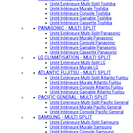
Unité Extérieure Multi-Split Toshiba
Unité Intérieure Murale Toshiba
Unité Intérieure Console Toshiba
Unité Intérieure Gainable Toshiba
Unité Intérieure Cassette Toshiba
PANASONIC - MULTI SPLIT
Unité Extérieure Multi-Split Panasonic
Unité Intérieure Murale Panasonic
Unité Intérieure Console Panasonic
Unité Intérieure Gainable Panasonic
Unité Intérieure Cassette Panasonic
LG CLIMATISATION - MULTI SPLIT
Unité Extérieure Multi-Split LG
Unité Intérieure Murale LG
ATLANTIC FUJITSU - MULTI SPLIT
Unité Extérieure Multi-Split Atlantic Fujitsu
Unité Intérieure Murale Atlantic Fujitsu
Unité Intérieure Console Atlantic Fujitsu
Unité Intérieure Gainable Atlantic Fujitsu
PACIFIC GENERAL- MULTI SPLIT
Unité Extérieure Multi-Split Pacific General
Unité Intérieure Murale Pacific General
Unité Intérieure Console Pacific General
SAMSUNG - MULTI SPLIT
Unité Extérieure Multi-Split Samsung
Unité Intérieure Murale Samsung
Unité Intérieure Console Samsung