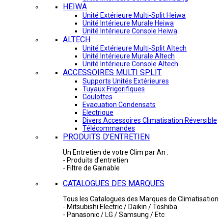
HEIWA
Unité Extérieure Multi-Split Heiwa
Unité Intérieure Murale Heiwa
Unité Intérieure Console Heiwa
ALTECH
Unité Extérieure Multi-Split Altech
Unité Intérieure Murale Altech
Unité Intérieure Console Altech
ACCESSOIRES MULTI SPLIT
Supports Unités Extérieures
Tuyaux Frigorifiques
Goulottes
Evacuation Condensats
Electrique
Divers Accessoires Climatisation Réversible
Télécommandes
PRODUITS D'ENTRETIEN
Un Entretien de votre Clim par An :
- Produits d'entretien
- Filtre de Gainable
CATALOGUES DES MARQUES
Tous les Catalogues des Marques de Climatisation 
- Mitsubishi Electric / Daikin / Toshiba
- Panasonic / LG / Samsung / Etc