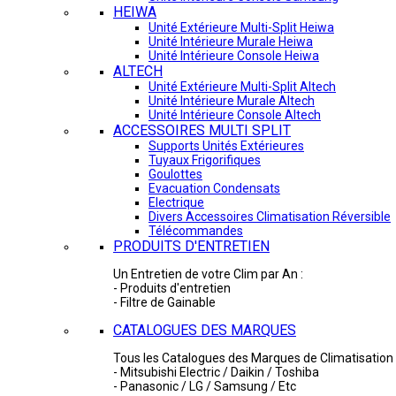
HEIWA
Unité Extérieure Multi-Split Heiwa
Unité Intérieure Murale Heiwa
Unité Intérieure Console Heiwa
ALTECH
Unité Extérieure Multi-Split Altech
Unité Intérieure Murale Altech
Unité Intérieure Console Altech
ACCESSOIRES MULTI SPLIT
Supports Unités Extérieures
Tuyaux Frigorifiques
Goulottes
Evacuation Condensats
Electrique
Divers Accessoires Climatisation Réversible
Télécommandes
PRODUITS D'ENTRETIEN
Un Entretien de votre Clim par An :
- Produits d'entretien
- Filtre de Gainable
CATALOGUES DES MARQUES
Tous les Catalogues des Marques de Climatisation 
- Mitsubishi Electric / Daikin / Toshiba
- Panasonic / LG / Samsung / Etc