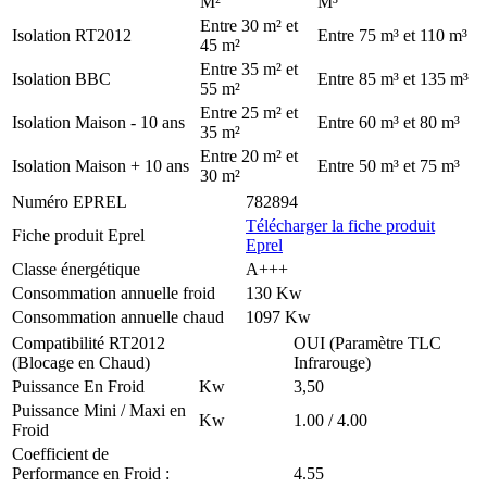
M²
M³
Entre 30 m² et
Isolation RT2012
Entre 75 m³ et 110 m³
45 m²
Entre 35 m² et
Isolation BBC
Entre 85 m³ et 135 m³
55 m²
Entre 25 m² et
Isolation Maison - 10 ans
Entre 60 m³ et 80 m³
35 m²
Entre 20 m² et
Isolation Maison + 10 ans
Entre 50 m³ et 75 m³
30 m²
Numéro EPREL
782894
Télécharger la fiche produit
Fiche produit Eprel
Eprel
Classe énergétique
A+++
Consommation annuelle froid
130 Kw
Consommation annuelle chaud
1097 Kw
Compatibilité RT2012
OUI (Paramètre TLC
(Blocage en Chaud)
Infrarouge)
Puissance En Froid
Kw
3,50
Puissance Mini / Maxi en
Kw
1.00 / 4.00
Froid
Coefficient de
Performance en Froid :
4.55