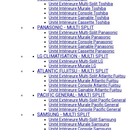
Unité Extérieure Multi-Split Toshiba
Unité Intérieure Murale Toshiba
Unité Intérieure Console Toshiba
Unité Intérieure Gainable Toshiba
Unité Intérieure Cassette Toshiba
PANASONIC - MULTI SPLIT
Unité Extérieure Multi-Split Panasonic
Unité Intérieure Murale Panasonic
Unité Intérieure Console Panasonic
Unité Intérieure Gainable Panasonic
Unité Intérieure Cassette Panasonic
LG CLIMATISATION - MULTI SPLIT
Unité Extérieure Multi-Split LG
Unité Intérieure Murale LG
ATLANTIC FUJITSU - MULTI SPLIT
Unité Extérieure Multi-Split Atlantic Fujitsu
Unité Intérieure Murale Atlantic Fujitsu
Unité Intérieure Console Atlantic Fujitsu
Unité Intérieure Gainable Atlantic Fujitsu
PACIFIC GENERAL- MULTI SPLIT
Unité Extérieure Multi-Split Pacific General
Unité Intérieure Murale Pacific General
Unité Intérieure Console Pacific General
SAMSUNG - MULTI SPLIT
Unité Extérieure Multi-Split Samsung
Unité Intérieure Murale Samsung
Unité Intérieure Console Samsung