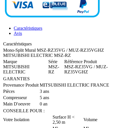
Caractéristiques
Avis
Caractéristiques
Mono-Split Mural MSZ-RZ35VG / MUZ-RZ35VGHZ
MITSUBISHI ELECTRIC MSZ-RZ
Marque
Série
Référence Produit
MITSUBISHI
MSZ-
MSZ-RZ35VG / MUZ-
ELECTRIC
RZ
RZ35VGHZ
GARANTIES
Provenance Produit
MITSUBISHI ELECTRIC FRANCE
Pièces
3 ans
Compresseur
5 ans
Main D'oeuvre
0 an
CONSEILLE POUR :
Surface H <
Votre Isolation
Volume
2,50 m