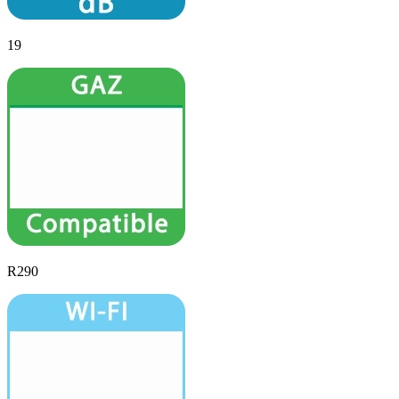
19
R290