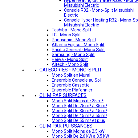
Hyper Heating Ultimate+ R290 - Mono-
Mitsubishi Electric
Console R32 - Mono-Split Mitsubishi
Electric
Console Hyper Heating R32 - Mono-Spl
Mitsubishi Electric
Toshiba - Mono Split
LG - Mono Split
Panasonic - Mono Split
Atlantic Fujitsu - Mono Split
Pacific General - Mono Split
Samsung - Mono Split
Heiwa - Mono Split
Altech - Mono Split
CATEGORIES - MONO-SPLIT
Mono Split en Mural
Ensemble Console au Sol
Ensemble Cassette
Ensemble Plafonnier
CLIM PAR SURFACES
Mono Split Moins de 25 m²
Mono Split De 25 m² à 35 m²
Mono Split De 35 m² à 45 m²
Mono Split De 45 m² à 55 m²
Mono Split De 55 m² et plus
CLIM PAR PUISSANCES
Mono Split Moins de 2,5 kW
Mono Split De 2,6 kW à 3,5 kW