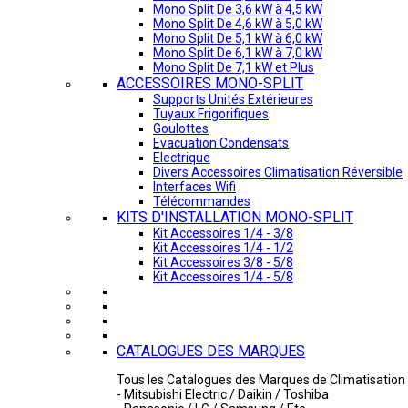
Mono Split De 3,6 kW à 4,5 kW
Mono Split De 4,6 kW à 5,0 kW
Mono Split De 5,1 kW à 6,0 kW
Mono Split De 6,1 kW à 7,0 kW
Mono Split De 7,1 kW et Plus
ACCESSOIRES MONO-SPLIT
Supports Unités Extérieures
Tuyaux Frigorifiques
Goulottes
Evacuation Condensats
Electrique
Divers Accessoires Climatisation Réversible
Interfaces Wifi
Télécommandes
KITS D'INSTALLATION MONO-SPLIT
Kit Accessoires 1/4 - 3/8
Kit Accessoires 1/4 - 1/2
Kit Accessoires 3/8 - 5/8
Kit Accessoires 1/4 - 5/8
CATALOGUES DES MARQUES
Tous les Catalogues des Marques de Climatisation 
- Mitsubishi Electric / Daikin / Toshiba