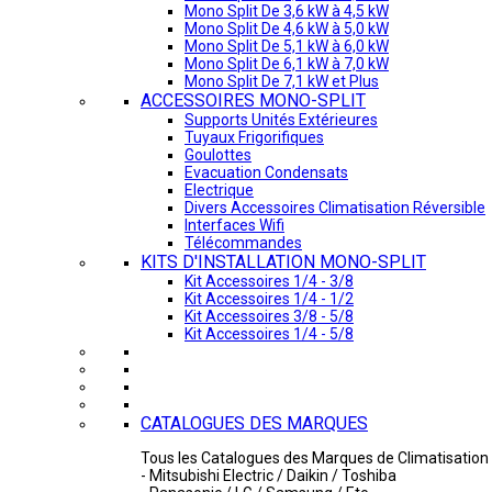
Mono Split De 3,6 kW à 4,5 kW
Mono Split De 4,6 kW à 5,0 kW
Mono Split De 5,1 kW à 6,0 kW
Mono Split De 6,1 kW à 7,0 kW
Mono Split De 7,1 kW et Plus
ACCESSOIRES MONO-SPLIT
Supports Unités Extérieures
Tuyaux Frigorifiques
Goulottes
Evacuation Condensats
Electrique
Divers Accessoires Climatisation Réversible
Interfaces Wifi
Télécommandes
KITS D'INSTALLATION MONO-SPLIT
Kit Accessoires 1/4 - 3/8
Kit Accessoires 1/4 - 1/2
Kit Accessoires 3/8 - 5/8
Kit Accessoires 1/4 - 5/8
CATALOGUES DES MARQUES
Tous les Catalogues des Marques de Climatisation 
- Mitsubishi Electric / Daikin / Toshiba