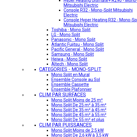
Hyper Heating Ultimate+ R290 - Mono-
Mitsubishi Electric
Console R32 - Mono-Split Mitsubishi
Electric
Console Hyper Heating R32 - Mono-Spl
Mitsubishi Electric
Toshiba - Mono Split
LG - Mono Split
Panasonic - Mono Split
Atlantic Fujitsu - Mono Split
Pacific General - Mono Split
Samsung - Mono Split
Heiwa - Mono Split
Altech - Mono Split
CATEGORIES - MONO-SPLIT
Mono Split en Mural
Ensemble Console au Sol
Ensemble Cassette
Ensemble Plafonnier
CLIM PAR SURFACES
Mono Split Moins de 25 m²
Mono Split De 25 m² à 35 m²
Mono Split De 35 m² à 45 m²
Mono Split De 45 m² à 55 m²
Mono Split De 55 m² et plus
CLIM PAR PUISSANCES
Mono Split Moins de 2,5 kW
Mono Split De 2,6 kW à 3,5 kW