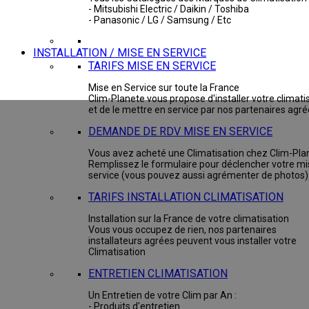
- Mitsubishi Electric / Daikin / Toshiba
- Panasonic / LG / Samsung / Etc
INSTALLATION / MISE EN SERVICE
TARIFS MISE EN SERVICE
Mise en Service sur toute la France
Clim-Planete vous propose d'installer votre climati
et de le mettre en service par nos partenaires agr
DEMANDE DE RDV MISE EN SERVICE
Vous avez acheté une Climatisation chez Clim-Pla
Remplissez le formulaire pour déclencher votre mi
service (vous pouvez aussi agrémenter de photos)
TARIFS INSTALLATION CLIMATISATION
Installation sur la France de votre climatisation
Vous vous occupez de rien, nos partenaires
installateurs agrées peuvent vous installer votre
Climatisation
ENTRETIEN CLIMATISATION
Un Entretien de votre Clim par An :
- Produits d'entretien