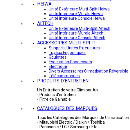
HEIWA
Unité Extérieure Multi-Split Heiwa
Unité Intérieure Murale Heiwa
Unité Intérieure Console Heiwa
ALTECH
Unité Extérieure Multi-Split Altech
Unité Intérieure Murale Altech
Unité Intérieure Console Altech
ACCESSOIRES MULTI SPLIT
Supports Unités Extérieures
Tuyaux Frigorifiques
Goulottes
Evacuation Condensats
Electrique
Divers Accessoires Climatisation Réversible
Télécommandes
PRODUITS D'ENTRETIEN
Un Entretien de votre Clim par An :
- Produits d'entretien
- Filtre de Gainable
CATALOGUES DES MARQUES
Tous les Catalogues des Marques de Climatisation 
- Mitsubishi Electric / Daikin / Toshiba
- Panasonic / LG / Samsung / Etc