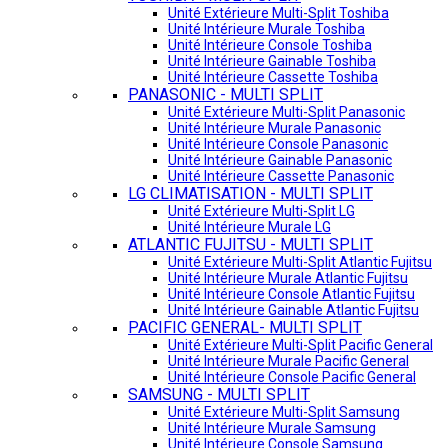
Unité Extérieure Multi-Split Toshiba
Unité Intérieure Murale Toshiba
Unité Intérieure Console Toshiba
Unité Intérieure Gainable Toshiba
Unité Intérieure Cassette Toshiba
PANASONIC - MULTI SPLIT
Unité Extérieure Multi-Split Panasonic
Unité Intérieure Murale Panasonic
Unité Intérieure Console Panasonic
Unité Intérieure Gainable Panasonic
Unité Intérieure Cassette Panasonic
LG CLIMATISATION - MULTI SPLIT
Unité Extérieure Multi-Split LG
Unité Intérieure Murale LG
ATLANTIC FUJITSU - MULTI SPLIT
Unité Extérieure Multi-Split Atlantic Fujitsu
Unité Intérieure Murale Atlantic Fujitsu
Unité Intérieure Console Atlantic Fujitsu
Unité Intérieure Gainable Atlantic Fujitsu
PACIFIC GENERAL- MULTI SPLIT
Unité Extérieure Multi-Split Pacific General
Unité Intérieure Murale Pacific General
Unité Intérieure Console Pacific General
SAMSUNG - MULTI SPLIT
Unité Extérieure Multi-Split Samsung
Unité Intérieure Murale Samsung
Unité Intérieure Console Samsung