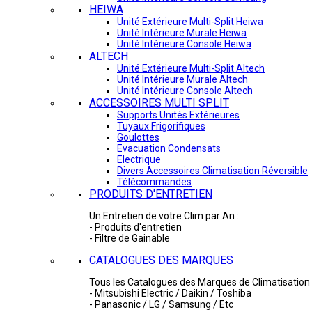
HEIWA
Unité Extérieure Multi-Split Heiwa
Unité Intérieure Murale Heiwa
Unité Intérieure Console Heiwa
ALTECH
Unité Extérieure Multi-Split Altech
Unité Intérieure Murale Altech
Unité Intérieure Console Altech
ACCESSOIRES MULTI SPLIT
Supports Unités Extérieures
Tuyaux Frigorifiques
Goulottes
Evacuation Condensats
Electrique
Divers Accessoires Climatisation Réversible
Télécommandes
PRODUITS D'ENTRETIEN
Un Entretien de votre Clim par An :
- Produits d'entretien
- Filtre de Gainable
CATALOGUES DES MARQUES
Tous les Catalogues des Marques de Climatisation 
- Mitsubishi Electric / Daikin / Toshiba
- Panasonic / LG / Samsung / Etc