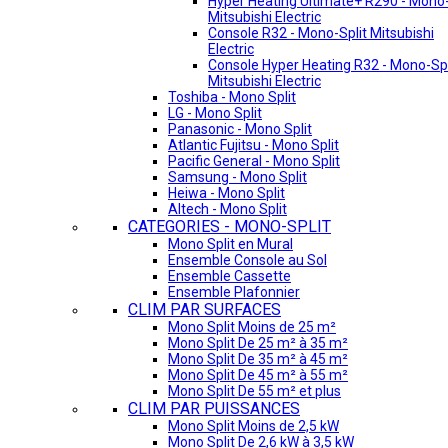
Hyper Heating Ultimate+ R290 - Mono-
Mitsubishi Electric
Console R32 - Mono-Split Mitsubishi
Electric
Console Hyper Heating R32 - Mono-Spl
Mitsubishi Electric
Toshiba - Mono Split
LG - Mono Split
Panasonic - Mono Split
Atlantic Fujitsu - Mono Split
Pacific General - Mono Split
Samsung - Mono Split
Heiwa - Mono Split
Altech - Mono Split
CATEGORIES - MONO-SPLIT
Mono Split en Mural
Ensemble Console au Sol
Ensemble Cassette
Ensemble Plafonnier
CLIM PAR SURFACES
Mono Split Moins de 25 m²
Mono Split De 25 m² à 35 m²
Mono Split De 35 m² à 45 m²
Mono Split De 45 m² à 55 m²
Mono Split De 55 m² et plus
CLIM PAR PUISSANCES
Mono Split Moins de 2,5 kW
Mono Split De 2,6 kW à 3,5 kW