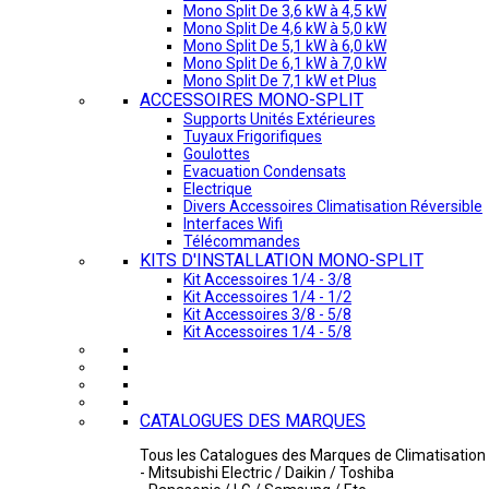
Mono Split De 3,6 kW à 4,5 kW
Mono Split De 4,6 kW à 5,0 kW
Mono Split De 5,1 kW à 6,0 kW
Mono Split De 6,1 kW à 7,0 kW
Mono Split De 7,1 kW et Plus
ACCESSOIRES MONO-SPLIT
Supports Unités Extérieures
Tuyaux Frigorifiques
Goulottes
Evacuation Condensats
Electrique
Divers Accessoires Climatisation Réversible
Interfaces Wifi
Télécommandes
KITS D'INSTALLATION MONO-SPLIT
Kit Accessoires 1/4 - 3/8
Kit Accessoires 1/4 - 1/2
Kit Accessoires 3/8 - 5/8
Kit Accessoires 1/4 - 5/8
CATALOGUES DES MARQUES
Tous les Catalogues des Marques de Climatisation 
- Mitsubishi Electric / Daikin / Toshiba