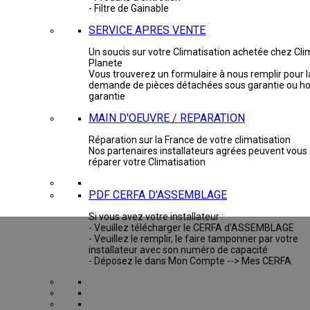
- Filtre de Gainable
SERVICE APRES VENTE
Un soucis sur votre Climatisation achetée chez Cli
Planete
Vous trouverez un formulaire à nous remplir pour l
demande de pièces détachées sous garantie ou ho
garantie
MAIN D'OEUVRE / REPARATION
Réparation sur la France de votre climatisation
Nos partenaires installateurs agrées peuvent vous
réparer votre Climatisation
PDF CERFA D'ASSEMBLAGE
Si vous avez votre installateur :
- Veuillez télécharger le CERFA d'ASSEMBLAGE
- Veuillez le remplir, le faire tamponner par votre
installateur avec son numéro de capacité
- Déposez le dans Mon Compte --> Mes CERFA