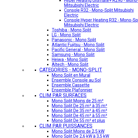
Hyper Heating Ultimate+ R290 - Mono-
Mitsubishi Electric
Console R32 - Mono-Split Mitsubishi
Electric
Console Hyper Heating R32 - Mono-Spl
Mitsubishi Electric
Toshiba - Mono Split
LG - Mono Split
Panasonic - Mono Split
Atlantic Fujitsu - Mono Split
Pacific General - Mono Split
Samsung - Mono Split
Heiwa - Mono Split
Altech - Mono Split
CATEGORIES - MONO-SPLIT
Mono Split en Mural
Ensemble Console au Sol
Ensemble Cassette
Ensemble Plafonnier
CLIM PAR SURFACES
Mono Split Moins de 25 m²
Mono Split De 25 m² à 35 m²
Mono Split De 35 m² à 45 m²
Mono Split De 45 m² à 55 m²
Mono Split De 55 m² et plus
CLIM PAR PUISSANCES
Mono Split Moins de 2,5 kW
Mono Split De 2,6 kW à 3,5 kW