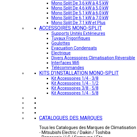
Mono Split De 3,6 kW à 4,5 kW
Mono Split De 4,6 kW à 5,0 kW
Mono Split De 5,1 kW à 6,0 kW
Mono Split De 6,1 kW à 7,0 kW
Mono Split De 7,1 kW et Plus
ACCESSOIRES MONO-SPLIT
Supports Unités Extérieures
Tuyaux Frigorifiques
Goulottes
Evacuation Condensats
Electrique
Divers Accessoires Climatisation Réversible
Interfaces Wifi
Télécommandes
KITS D'INSTALLATION MONO-SPLIT
Kit Accessoires 1/4 - 3/8
Kit Accessoires 1/4 - 1/2
Kit Accessoires 3/8 - 5/8
Kit Accessoires 1/4 - 5/8
CATALOGUES DES MARQUES
Tous les Catalogues des Marques de Climatisation 
- Mitsubishi Electric / Daikin / Toshiba