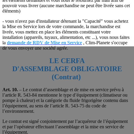
les éléments demandés et vous nous le retournez par mail afin de
pouvoir vous livrer (aucune marchandise ne peut être livrée sans cet
éléments)
- vous n'avez pas d'installateur détenant la "Capacité" vous achetez
la Mise en Service lors de votre commande, la marchandise est
livrée, vous mettez en place les éléments constituant votre
installation (appareils, tuyaux, alimentation, etc ...), vous nous faites
la
demande de RDV de Mise en Service
, Clim-Planete s'occupe
de vous envoyer une société agrée.
LE CERFA
D'ASSEMBLAGE OBLIGATOIRE
(Contrat)
Art. 10.
– Le contrat d’assemblage et de mise en service prévu à
l’article R. 543-84 mentionne le type d’équipement (climatiseur ou
pompe à chaleur) et la catégorie du fluide frigorigène contenu dans
l’équipement, au sens de l’article R. 543-75 du code de
l’environnement.
Le contrat est signé conjointement par l’acquéreur de l’équipement
et par l’opérateur effectuant l’assemblage et la mise en service de
l’équipement.