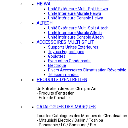
HEIWA
Unité Extérieure Multi-Split Heiwa
Unité Intérieure Murale Heiwa
Unité Intérieure Console Heiwa
ALTECH
Unité Extérieure Multi-Split Altech
Unité Intérieure Murale Altech
Unité Intérieure Console Altech
ACCESSOIRES MULTI SPLIT
Supports Unités Extérieures
Tuyaux Frigorifiques
Goulottes
Evacuation Condensats
Electrique
Divers Accessoires Climatisation Réversible
Télécommandes
PRODUITS D'ENTRETIEN
Un Entretien de votre Clim par An :
- Produits d'entretien
- Filtre de Gainable
CATALOGUES DES MARQUES
Tous les Catalogues des Marques de Climatisation 
- Mitsubishi Electric / Daikin / Toshiba
- Panasonic / LG / Samsung / Etc