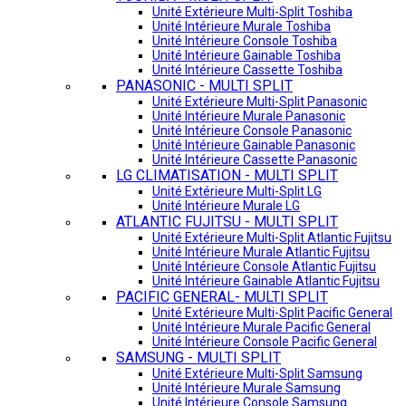
Unité Extérieure Multi-Split Toshiba
Unité Intérieure Murale Toshiba
Unité Intérieure Console Toshiba
Unité Intérieure Gainable Toshiba
Unité Intérieure Cassette Toshiba
PANASONIC - MULTI SPLIT
Unité Extérieure Multi-Split Panasonic
Unité Intérieure Murale Panasonic
Unité Intérieure Console Panasonic
Unité Intérieure Gainable Panasonic
Unité Intérieure Cassette Panasonic
LG CLIMATISATION - MULTI SPLIT
Unité Extérieure Multi-Split LG
Unité Intérieure Murale LG
ATLANTIC FUJITSU - MULTI SPLIT
Unité Extérieure Multi-Split Atlantic Fujitsu
Unité Intérieure Murale Atlantic Fujitsu
Unité Intérieure Console Atlantic Fujitsu
Unité Intérieure Gainable Atlantic Fujitsu
PACIFIC GENERAL- MULTI SPLIT
Unité Extérieure Multi-Split Pacific General
Unité Intérieure Murale Pacific General
Unité Intérieure Console Pacific General
SAMSUNG - MULTI SPLIT
Unité Extérieure Multi-Split Samsung
Unité Intérieure Murale Samsung
Unité Intérieure Console Samsung