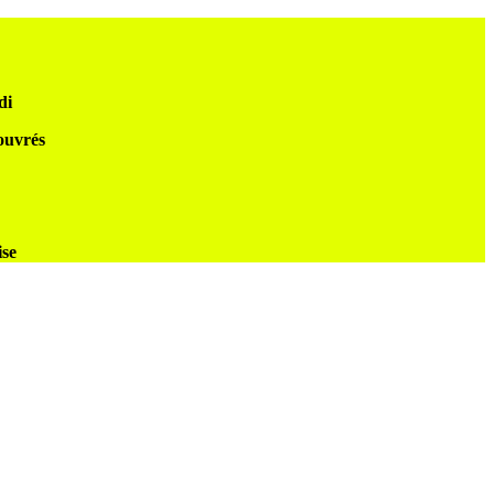
di
 ouvrés
ise