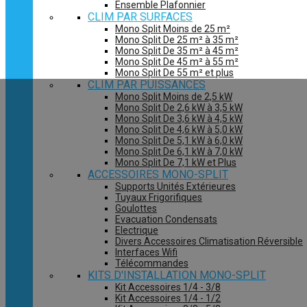
Ensemble Plafonnier
CLIM PAR SURFACES
Mono Split Moins de 25 m²
Mono Split De 25 m² à 35 m²
Mono Split De 35 m² à 45 m²
Mono Split De 45 m² à 55 m²
Mono Split De 55 m² et plus
CLIM PAR PUISSANCES
Mono Split Moins de 2,5 kW
Mono Split De 2,6 kW à 3,5 kW
Mono Split De 3,6 kW à 4,5 kW
Mono Split De 4,6 kW à 5,0 kW
Mono Split De 5,1 kW à 6,0 kW
Mono Split De 6,1 kW à 7,0 kW
Mono Split De 7,1 kW et Plus
ACCESSOIRES MONO-SPLIT
Supports Unités Extérieures
Tuyaux Frigorifiques
Goulottes
Evacuation Condensats
Electrique
Divers Accessoires Climatisation Réversible
Interfaces Wifi
Télécommandes
KITS D'INSTALLATION MONO-SPLIT
Kit Accessoires 1/4 - 3/8
Kit Accessoires 1/4 - 1/2