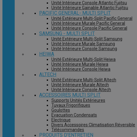
Unité Intérieure Console Atlantic Fujitsu
Unité Intérieure Gainable Atlantic Fujitsu
PACIFIC GENERAL- MULTI SPLIT
Unité Extérieure Multi-Split Pacific General
Unité Intérieure Murale Pacific General
Unité Intérieure Console Pacific General
SAMSUNG - MULTI SPLIT
Unité Extérieure Multi-Split Samsung
Unité Intérieure Murale Samsung
Unité Intérieure Console Samsung
HEIWA
Unité Extérieure Multi-Split Heiwa
Unité Intérieure Murale Heiwa
Unité Intérieure Console Heiwa
ALTECH
Unité Extérieure Multi-Split Altech
Unité Intérieure Murale Altech
Unité Intérieure Console Altech
ACCESSOIRES MULTI SPLIT
Supports Unités Extérieures
Tuyaux Frigorifiques
Goulottes
Evacuation Condensats
Electrique
Divers Accessoires Climatisation Réversible
Télécommandes
PRODUITS D'ENTRETIEN