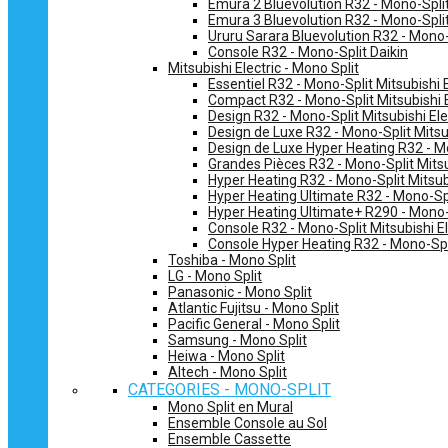
Emura 2 Bluevolution R32 - Mono-Split
Emura 3 Bluevolution R32 - Mono-Split
Ururu Sarara Bluevolution R32 - Mono-
Console R32 - Mono-Split Daikin
Mitsubishi Electric - Mono Split
Essentiel R32 - Mono-Split Mitsubishi E
Compact R32 - Mono-Split Mitsubishi E
Design R32 - Mono-Split Mitsubishi Ele
Design de Luxe R32 - Mono-Split Mitsub
Design de Luxe Hyper Heating R32 - Mo
Grandes Pièces R32 - Mono-Split Mitsub
Hyper Heating R32 - Mono-Split Mitsubi
Hyper Heating Ultimate R32 - Mono-Spli
Hyper Heating Ultimate+ R290 - Mono-S
Console R32 - Mono-Split Mitsubishi El
Console Hyper Heating R32 - Mono-Spli
Toshiba - Mono Split
LG - Mono Split
Panasonic - Mono Split
Atlantic Fujitsu - Mono Split
Pacific General - Mono Split
Samsung - Mono Split
Heiwa - Mono Split
Altech - Mono Split
CATEGORIES - MONO-SPLIT
Mono Split en Mural
Ensemble Console au Sol
Ensemble Cassette