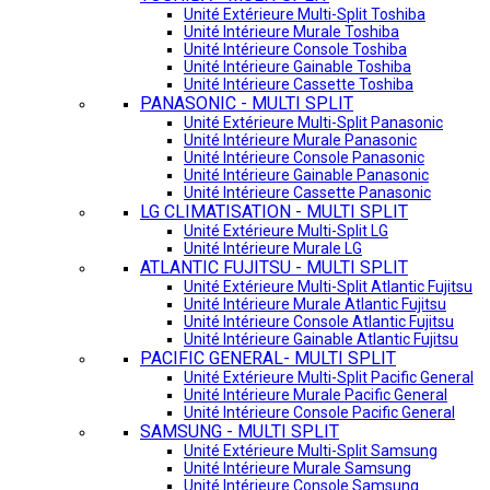
Unité Extérieure Multi-Split Toshiba
Unité Intérieure Murale Toshiba
Unité Intérieure Console Toshiba
Unité Intérieure Gainable Toshiba
Unité Intérieure Cassette Toshiba
PANASONIC - MULTI SPLIT
Unité Extérieure Multi-Split Panasonic
Unité Intérieure Murale Panasonic
Unité Intérieure Console Panasonic
Unité Intérieure Gainable Panasonic
Unité Intérieure Cassette Panasonic
LG CLIMATISATION - MULTI SPLIT
Unité Extérieure Multi-Split LG
Unité Intérieure Murale LG
ATLANTIC FUJITSU - MULTI SPLIT
Unité Extérieure Multi-Split Atlantic Fujitsu
Unité Intérieure Murale Atlantic Fujitsu
Unité Intérieure Console Atlantic Fujitsu
Unité Intérieure Gainable Atlantic Fujitsu
PACIFIC GENERAL- MULTI SPLIT
Unité Extérieure Multi-Split Pacific General
Unité Intérieure Murale Pacific General
Unité Intérieure Console Pacific General
SAMSUNG - MULTI SPLIT
Unité Extérieure Multi-Split Samsung
Unité Intérieure Murale Samsung
Unité Intérieure Console Samsung