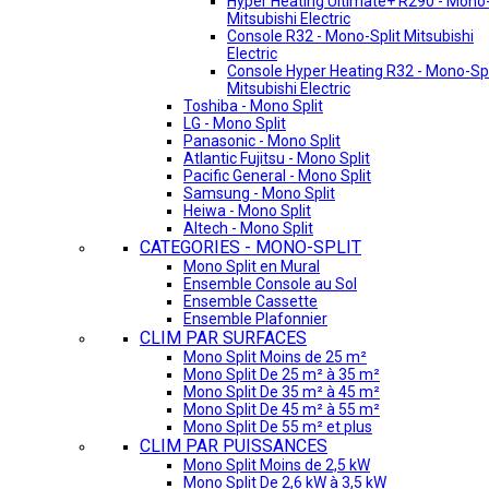
Hyper Heating Ultimate+ R290 - Mono-
Mitsubishi Electric
Console R32 - Mono-Split Mitsubishi
Electric
Console Hyper Heating R32 - Mono-Spl
Mitsubishi Electric
Toshiba - Mono Split
LG - Mono Split
Panasonic - Mono Split
Atlantic Fujitsu - Mono Split
Pacific General - Mono Split
Samsung - Mono Split
Heiwa - Mono Split
Altech - Mono Split
CATEGORIES - MONO-SPLIT
Mono Split en Mural
Ensemble Console au Sol
Ensemble Cassette
Ensemble Plafonnier
CLIM PAR SURFACES
Mono Split Moins de 25 m²
Mono Split De 25 m² à 35 m²
Mono Split De 35 m² à 45 m²
Mono Split De 45 m² à 55 m²
Mono Split De 55 m² et plus
CLIM PAR PUISSANCES
Mono Split Moins de 2,5 kW
Mono Split De 2,6 kW à 3,5 kW