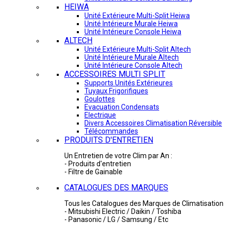
HEIWA
Unité Extérieure Multi-Split Heiwa
Unité Intérieure Murale Heiwa
Unité Intérieure Console Heiwa
ALTECH
Unité Extérieure Multi-Split Altech
Unité Intérieure Murale Altech
Unité Intérieure Console Altech
ACCESSOIRES MULTI SPLIT
Supports Unités Extérieures
Tuyaux Frigorifiques
Goulottes
Evacuation Condensats
Electrique
Divers Accessoires Climatisation Réversible
Télécommandes
PRODUITS D'ENTRETIEN
Un Entretien de votre Clim par An :
- Produits d'entretien
- Filtre de Gainable
CATALOGUES DES MARQUES
Tous les Catalogues des Marques de Climatisation 
- Mitsubishi Electric / Daikin / Toshiba
- Panasonic / LG / Samsung / Etc