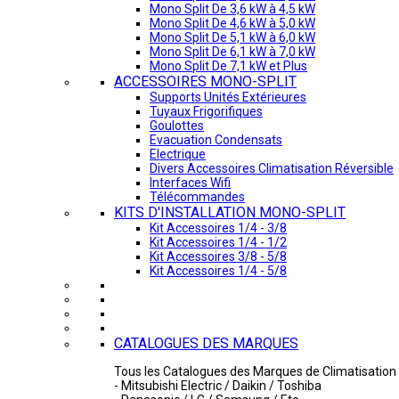
Mono Split De 3,6 kW à 4,5 kW
Mono Split De 4,6 kW à 5,0 kW
Mono Split De 5,1 kW à 6,0 kW
Mono Split De 6,1 kW à 7,0 kW
Mono Split De 7,1 kW et Plus
ACCESSOIRES MONO-SPLIT
Supports Unités Extérieures
Tuyaux Frigorifiques
Goulottes
Evacuation Condensats
Electrique
Divers Accessoires Climatisation Réversible
Interfaces Wifi
Télécommandes
KITS D'INSTALLATION MONO-SPLIT
Kit Accessoires 1/4 - 3/8
Kit Accessoires 1/4 - 1/2
Kit Accessoires 3/8 - 5/8
Kit Accessoires 1/4 - 5/8
CATALOGUES DES MARQUES
Tous les Catalogues des Marques de Climatisation 
- Mitsubishi Electric / Daikin / Toshiba