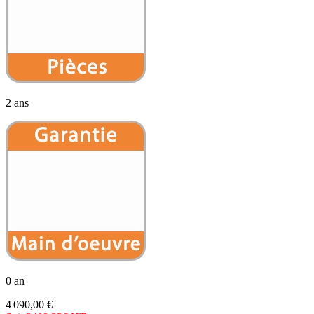
2 ans
0 an
4 090,00 €