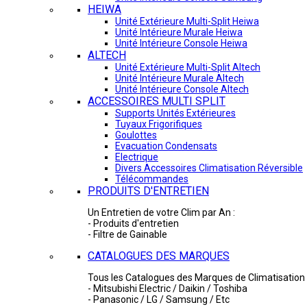
HEIWA
Unité Extérieure Multi-Split Heiwa
Unité Intérieure Murale Heiwa
Unité Intérieure Console Heiwa
ALTECH
Unité Extérieure Multi-Split Altech
Unité Intérieure Murale Altech
Unité Intérieure Console Altech
ACCESSOIRES MULTI SPLIT
Supports Unités Extérieures
Tuyaux Frigorifiques
Goulottes
Evacuation Condensats
Electrique
Divers Accessoires Climatisation Réversible
Télécommandes
PRODUITS D'ENTRETIEN
Un Entretien de votre Clim par An :
- Produits d'entretien
- Filtre de Gainable
CATALOGUES DES MARQUES
Tous les Catalogues des Marques de Climatisation 
- Mitsubishi Electric / Daikin / Toshiba
- Panasonic / LG / Samsung / Etc