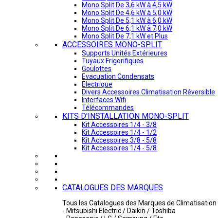
Mono Split De 3,6 kW à 4,5 kW
Mono Split De 4,6 kW à 5,0 kW
Mono Split De 5,1 kW à 6,0 kW
Mono Split De 6,1 kW à 7,0 kW
Mono Split De 7,1 kW et Plus
ACCESSOIRES MONO-SPLIT
Supports Unités Extérieures
Tuyaux Frigorifiques
Goulottes
Evacuation Condensats
Electrique
Divers Accessoires Climatisation Réversible
Interfaces Wifi
Télécommandes
KITS D'INSTALLATION MONO-SPLIT
Kit Accessoires 1/4 - 3/8
Kit Accessoires 1/4 - 1/2
Kit Accessoires 3/8 - 5/8
Kit Accessoires 1/4 - 5/8
CATALOGUES DES MARQUES
Tous les Catalogues des Marques de Climatisation 
- Mitsubishi Electric / Daikin / Toshiba