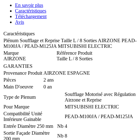
En savoir plus
Caractéristiques
Téléchargement
Avis
Caractéristiques
Plénum Soufflage et Reprise Taille L / 8 Sorties AIRZONE PEAD-
M100JA / PEAD-M125JA MITSUBISHI ELECTRIC
Marque
Référence Produit
AIRZONE
Taille L / 8 Sorties
GARANTIES
Provenance Produit
AIRZONE ESPAGNE
Pièces
2 ans
Main D'oeuvre
0 an
Soufflage Motorisé avec Régulation
Type de Plenum
Airzone et Reprise
Pour Marque
MITSUBISHI ELECTRIC
Compatibilité Unité
PEAD-M100JA / PEAD-M125JA
Intérieure Gainable
Entrée Diamètre 250 mm
Nb
4
Sortie Façade Diamètre
Nb
8
200 mm