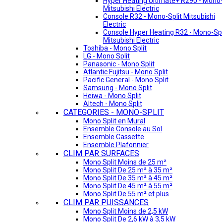
Hyper Heating Ultimate+ R290 - Mono-
Mitsubishi Electric
Console R32 - Mono-Split Mitsubishi
Electric
Console Hyper Heating R32 - Mono-Spl
Mitsubishi Electric
Toshiba - Mono Split
LG - Mono Split
Panasonic - Mono Split
Atlantic Fujitsu - Mono Split
Pacific General - Mono Split
Samsung - Mono Split
Heiwa - Mono Split
Altech - Mono Split
CATEGORIES - MONO-SPLIT
Mono Split en Mural
Ensemble Console au Sol
Ensemble Cassette
Ensemble Plafonnier
CLIM PAR SURFACES
Mono Split Moins de 25 m²
Mono Split De 25 m² à 35 m²
Mono Split De 35 m² à 45 m²
Mono Split De 45 m² à 55 m²
Mono Split De 55 m² et plus
CLIM PAR PUISSANCES
Mono Split Moins de 2,5 kW
Mono Split De 2,6 kW à 3,5 kW