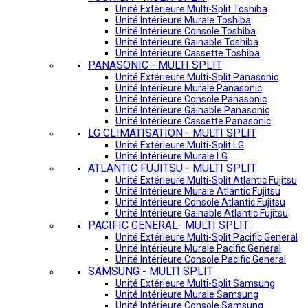
Unité Extérieure Multi-Split Toshiba
Unité Intérieure Murale Toshiba
Unité Intérieure Console Toshiba
Unité Intérieure Gainable Toshiba
Unité Intérieure Cassette Toshiba
PANASONIC - MULTI SPLIT
Unité Extérieure Multi-Split Panasonic
Unité Intérieure Murale Panasonic
Unité Intérieure Console Panasonic
Unité Intérieure Gainable Panasonic
Unité Intérieure Cassette Panasonic
LG CLIMATISATION - MULTI SPLIT
Unité Extérieure Multi-Split LG
Unité Intérieure Murale LG
ATLANTIC FUJITSU - MULTI SPLIT
Unité Extérieure Multi-Split Atlantic Fujitsu
Unité Intérieure Murale Atlantic Fujitsu
Unité Intérieure Console Atlantic Fujitsu
Unité Intérieure Gainable Atlantic Fujitsu
PACIFIC GENERAL- MULTI SPLIT
Unité Extérieure Multi-Split Pacific General
Unité Intérieure Murale Pacific General
Unité Intérieure Console Pacific General
SAMSUNG - MULTI SPLIT
Unité Extérieure Multi-Split Samsung
Unité Intérieure Murale Samsung
Unité Intérieure Console Samsung