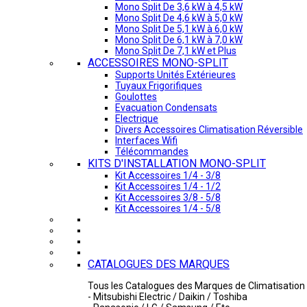
Mono Split De 3,6 kW à 4,5 kW
Mono Split De 4,6 kW à 5,0 kW
Mono Split De 5,1 kW à 6,0 kW
Mono Split De 6,1 kW à 7,0 kW
Mono Split De 7,1 kW et Plus
ACCESSOIRES MONO-SPLIT
Supports Unités Extérieures
Tuyaux Frigorifiques
Goulottes
Evacuation Condensats
Electrique
Divers Accessoires Climatisation Réversible
Interfaces Wifi
Télécommandes
KITS D'INSTALLATION MONO-SPLIT
Kit Accessoires 1/4 - 3/8
Kit Accessoires 1/4 - 1/2
Kit Accessoires 3/8 - 5/8
Kit Accessoires 1/4 - 5/8
CATALOGUES DES MARQUES
Tous les Catalogues des Marques de Climatisation 
- Mitsubishi Electric / Daikin / Toshiba