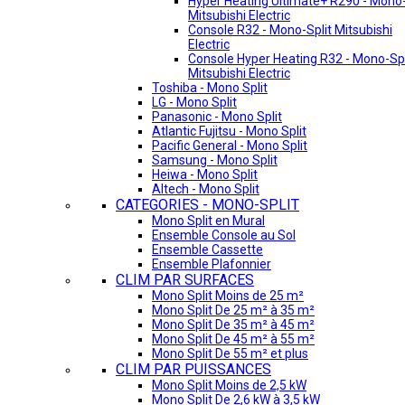
Hyper Heating Ultimate+ R290 - Mono-
Mitsubishi Electric
Console R32 - Mono-Split Mitsubishi
Electric
Console Hyper Heating R32 - Mono-Spl
Mitsubishi Electric
Toshiba - Mono Split
LG - Mono Split
Panasonic - Mono Split
Atlantic Fujitsu - Mono Split
Pacific General - Mono Split
Samsung - Mono Split
Heiwa - Mono Split
Altech - Mono Split
CATEGORIES - MONO-SPLIT
Mono Split en Mural
Ensemble Console au Sol
Ensemble Cassette
Ensemble Plafonnier
CLIM PAR SURFACES
Mono Split Moins de 25 m²
Mono Split De 25 m² à 35 m²
Mono Split De 35 m² à 45 m²
Mono Split De 45 m² à 55 m²
Mono Split De 55 m² et plus
CLIM PAR PUISSANCES
Mono Split Moins de 2,5 kW
Mono Split De 2,6 kW à 3,5 kW