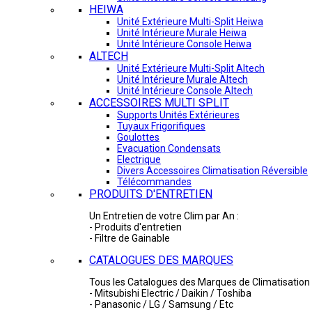
HEIWA
Unité Extérieure Multi-Split Heiwa
Unité Intérieure Murale Heiwa
Unité Intérieure Console Heiwa
ALTECH
Unité Extérieure Multi-Split Altech
Unité Intérieure Murale Altech
Unité Intérieure Console Altech
ACCESSOIRES MULTI SPLIT
Supports Unités Extérieures
Tuyaux Frigorifiques
Goulottes
Evacuation Condensats
Electrique
Divers Accessoires Climatisation Réversible
Télécommandes
PRODUITS D'ENTRETIEN
Un Entretien de votre Clim par An :
- Produits d'entretien
- Filtre de Gainable
CATALOGUES DES MARQUES
Tous les Catalogues des Marques de Climatisation 
- Mitsubishi Electric / Daikin / Toshiba
- Panasonic / LG / Samsung / Etc