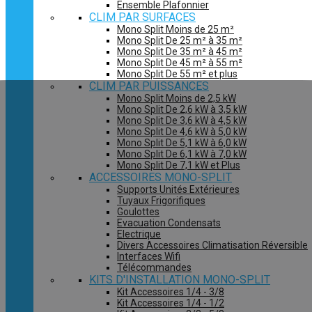
Ensemble Plafonnier
CLIM PAR SURFACES
Mono Split Moins de 25 m²
Mono Split De 25 m² à 35 m²
Mono Split De 35 m² à 45 m²
Mono Split De 45 m² à 55 m²
Mono Split De 55 m² et plus
CLIM PAR PUISSANCES
Mono Split Moins de 2,5 kW
Mono Split De 2,6 kW à 3,5 kW
Mono Split De 3,6 kW à 4,5 kW
Mono Split De 4,6 kW à 5,0 kW
Mono Split De 5,1 kW à 6,0 kW
Mono Split De 6,1 kW à 7,0 kW
Mono Split De 7,1 kW et Plus
ACCESSOIRES MONO-SPLIT
Supports Unités Extérieures
Tuyaux Frigorifiques
Goulottes
Evacuation Condensats
Electrique
Divers Accessoires Climatisation Réversible
Interfaces Wifi
Télécommandes
KITS D'INSTALLATION MONO-SPLIT
Kit Accessoires 1/4 - 3/8
Kit Accessoires 1/4 - 1/2