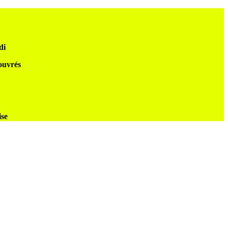
di
 ouvrés
ise