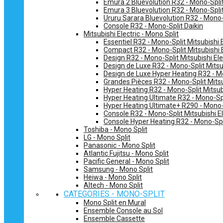
Emura 2 Bluevolution R32 - Mono-Split
Emura 3 Bluevolution R32 - Mono-Split
Ururu Sarara Bluevolution R32 - Mono-
Console R32 - Mono-Split Daikin
Mitsubishi Electric - Mono Split
Essentiel R32 - Mono-Split Mitsubishi E
Compact R32 - Mono-Split Mitsubishi E
Design R32 - Mono-Split Mitsubishi Ele
Design de Luxe R32 - Mono-Split Mitsub
Design de Luxe Hyper Heating R32 - Mo
Grandes Pièces R32 - Mono-Split Mitsub
Hyper Heating R32 - Mono-Split Mitsubi
Hyper Heating Ultimate R32 - Mono-Spli
Hyper Heating Ultimate+ R290 - Mono-S
Console R32 - Mono-Split Mitsubishi El
Console Hyper Heating R32 - Mono-Spli
Toshiba - Mono Split
LG - Mono Split
Panasonic - Mono Split
Atlantic Fujitsu - Mono Split
Pacific General - Mono Split
Samsung - Mono Split
Heiwa - Mono Split
Altech - Mono Split
CATEGORIES - MONO-SPLIT
Mono Split en Mural
Ensemble Console au Sol
Ensemble Cassette