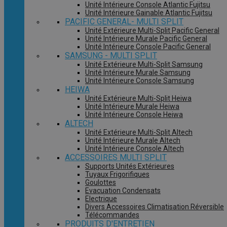
Unité Intérieure Console Atlantic Fujitsu
Unité Intérieure Gainable Atlantic Fujitsu
PACIFIC GENERAL- MULTI SPLIT
Unité Extérieure Multi-Split Pacific General
Unité Intérieure Murale Pacific General
Unité Intérieure Console Pacific General
SAMSUNG - MULTI SPLIT
Unité Extérieure Multi-Split Samsung
Unité Intérieure Murale Samsung
Unité Intérieure Console Samsung
HEIWA
Unité Extérieure Multi-Split Heiwa
Unité Intérieure Murale Heiwa
Unité Intérieure Console Heiwa
ALTECH
Unité Extérieure Multi-Split Altech
Unité Intérieure Murale Altech
Unité Intérieure Console Altech
ACCESSOIRES MULTI SPLIT
Supports Unités Extérieures
Tuyaux Frigorifiques
Goulottes
Evacuation Condensats
Electrique
Divers Accessoires Climatisation Réversible
Télécommandes
PRODUITS D'ENTRETIEN