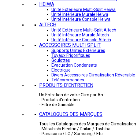
HEIWA
Unité Extérieure Multi-Split Heiwa
Unité Intérieure Murale Heiwa
Unité Intérieure Console Heiwa
ALTECH
Unité Extérieure Multi-Split Altech
Unité Intérieure Murale Altech
Unité Intérieure Console Altech
ACCESSOIRES MULTI SPLIT
Supports Unités Extérieures
Tuyaux Frigorifiques
Goulottes
Evacuation Condensats
Electrique
Divers Accessoires Climatisation Réversible
Télécommandes
PRODUITS D'ENTRETIEN
Un Entretien de votre Clim par An :
- Produits d'entretien
- Filtre de Gainable
CATALOGUES DES MARQUES
Tous les Catalogues des Marques de Climatisation 
- Mitsubishi Electric / Daikin / Toshiba
- Panasonic / LG / Samsung / Etc