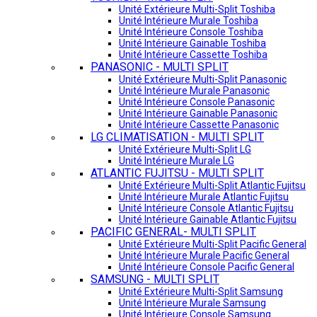
Unité Extérieure Multi-Split Toshiba
Unité Intérieure Murale Toshiba
Unité Intérieure Console Toshiba
Unité Intérieure Gainable Toshiba
Unité Intérieure Cassette Toshiba
PANASONIC - MULTI SPLIT
Unité Extérieure Multi-Split Panasonic
Unité Intérieure Murale Panasonic
Unité Intérieure Console Panasonic
Unité Intérieure Gainable Panasonic
Unité Intérieure Cassette Panasonic
LG CLIMATISATION - MULTI SPLIT
Unité Extérieure Multi-Split LG
Unité Intérieure Murale LG
ATLANTIC FUJITSU - MULTI SPLIT
Unité Extérieure Multi-Split Atlantic Fujitsu
Unité Intérieure Murale Atlantic Fujitsu
Unité Intérieure Console Atlantic Fujitsu
Unité Intérieure Gainable Atlantic Fujitsu
PACIFIC GENERAL- MULTI SPLIT
Unité Extérieure Multi-Split Pacific General
Unité Intérieure Murale Pacific General
Unité Intérieure Console Pacific General
SAMSUNG - MULTI SPLIT
Unité Extérieure Multi-Split Samsung
Unité Intérieure Murale Samsung
Unité Intérieure Console Samsung