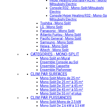
Hyper Heating Ultimate+ R290 - Mono-
Mitsubishi Electric
Console R32 - Mono-Split Mitsubishi
Electric
Console Hyper Heating R32 - Mono-Spl
Mitsubishi Electric
Toshiba - Mono Split
LG - Mono Split
Panasonic - Mono Split
Atlantic Fujitsu - Mono Split
Pacific General - Mono Split
Samsung - Mono Split
Heiwa - Mono Split
Altech - Mono Split
CATEGORIES - MONO-SPLIT
Mono Split en Mural
Ensemble Console au Sol
Ensemble Cassette
Ensemble Plafonnier
CLIM PAR SURFACES
Mono Split Moins de 25 m²
Mono Split De 25 m² à 35 m²
Mono Split De 35 m² à 45 m²
Mono Split De 45 m² à 55 m²
Mono Split De 55 m² et plus
CLIM PAR PUISSANCES
Mono Split Moins de 2,5 kW
Mono Split De 2,6 kW à 3,5 kW