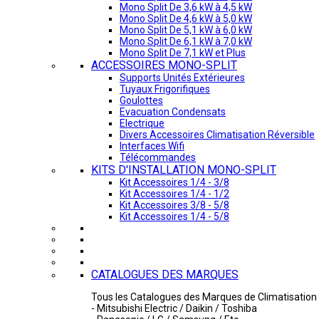
Mono Split De 3,6 kW à 4,5 kW
Mono Split De 4,6 kW à 5,0 kW
Mono Split De 5,1 kW à 6,0 kW
Mono Split De 6,1 kW à 7,0 kW
Mono Split De 7,1 kW et Plus
ACCESSOIRES MONO-SPLIT
Supports Unités Extérieures
Tuyaux Frigorifiques
Goulottes
Evacuation Condensats
Electrique
Divers Accessoires Climatisation Réversible
Interfaces Wifi
Télécommandes
KITS D'INSTALLATION MONO-SPLIT
Kit Accessoires 1/4 - 3/8
Kit Accessoires 1/4 - 1/2
Kit Accessoires 3/8 - 5/8
Kit Accessoires 1/4 - 5/8
CATALOGUES DES MARQUES
Tous les Catalogues des Marques de Climatisation 
- Mitsubishi Electric / Daikin / Toshiba