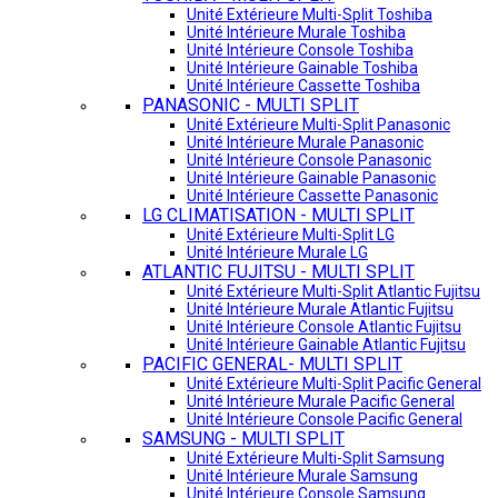
Unité Extérieure Multi-Split Toshiba
Unité Intérieure Murale Toshiba
Unité Intérieure Console Toshiba
Unité Intérieure Gainable Toshiba
Unité Intérieure Cassette Toshiba
PANASONIC - MULTI SPLIT
Unité Extérieure Multi-Split Panasonic
Unité Intérieure Murale Panasonic
Unité Intérieure Console Panasonic
Unité Intérieure Gainable Panasonic
Unité Intérieure Cassette Panasonic
LG CLIMATISATION - MULTI SPLIT
Unité Extérieure Multi-Split LG
Unité Intérieure Murale LG
ATLANTIC FUJITSU - MULTI SPLIT
Unité Extérieure Multi-Split Atlantic Fujitsu
Unité Intérieure Murale Atlantic Fujitsu
Unité Intérieure Console Atlantic Fujitsu
Unité Intérieure Gainable Atlantic Fujitsu
PACIFIC GENERAL- MULTI SPLIT
Unité Extérieure Multi-Split Pacific General
Unité Intérieure Murale Pacific General
Unité Intérieure Console Pacific General
SAMSUNG - MULTI SPLIT
Unité Extérieure Multi-Split Samsung
Unité Intérieure Murale Samsung
Unité Intérieure Console Samsung