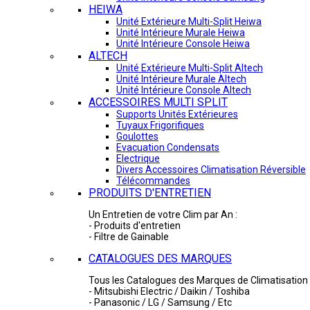
HEIWA
Unité Extérieure Multi-Split Heiwa
Unité Intérieure Murale Heiwa
Unité Intérieure Console Heiwa
ALTECH
Unité Extérieure Multi-Split Altech
Unité Intérieure Murale Altech
Unité Intérieure Console Altech
ACCESSOIRES MULTI SPLIT
Supports Unités Extérieures
Tuyaux Frigorifiques
Goulottes
Evacuation Condensats
Electrique
Divers Accessoires Climatisation Réversible
Télécommandes
PRODUITS D'ENTRETIEN
Un Entretien de votre Clim par An :
- Produits d'entretien
- Filtre de Gainable
CATALOGUES DES MARQUES
Tous les Catalogues des Marques de Climatisation 
- Mitsubishi Electric / Daikin / Toshiba
- Panasonic / LG / Samsung / Etc