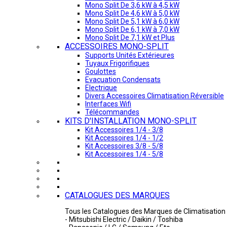
Mono Split De 3,6 kW à 4,5 kW
Mono Split De 4,6 kW à 5,0 kW
Mono Split De 5,1 kW à 6,0 kW
Mono Split De 6,1 kW à 7,0 kW
Mono Split De 7,1 kW et Plus
ACCESSOIRES MONO-SPLIT
Supports Unités Extérieures
Tuyaux Frigorifiques
Goulottes
Evacuation Condensats
Electrique
Divers Accessoires Climatisation Réversible
Interfaces Wifi
Télécommandes
KITS D'INSTALLATION MONO-SPLIT
Kit Accessoires 1/4 - 3/8
Kit Accessoires 1/4 - 1/2
Kit Accessoires 3/8 - 5/8
Kit Accessoires 1/4 - 5/8
CATALOGUES DES MARQUES
Tous les Catalogues des Marques de Climatisation 
- Mitsubishi Electric / Daikin / Toshiba