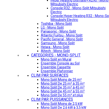
Hyper Heating Ultimate+ R290 - Mono-
Mitsubishi Electric
Console R32 - Mono-Split Mitsubishi
Electric
Console Hyper Heating R32 - Mono-Spl
Mitsubishi Electric
Toshiba - Mono Split
LG - Mono Split
Panasonic - Mono Split
Atlantic Fujitsu - Mono Split
Pacific General - Mono Split
Samsung - Mono Split
Heiwa - Mono Split
Altech - Mono Split
CATEGORIES - MONO-SPLIT
Mono Split en Mural
Ensemble Console au Sol
Ensemble Cassette
Ensemble Plafonnier
CLIM PAR SURFACES
Mono Split Moins de 25 m²
Mono Split De 25 m² à 35 m²
Mono Split De 35 m² à 45 m²
Mono Split De 45 m² à 55 m²
Mono Split De 55 m² et plus
CLIM PAR PUISSANCES
Mono Split Moins de 2,5 kW
Mono Split De 2,6 kW à 3,5 kW