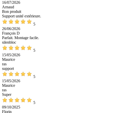
16/07/2026
Arnaud
Bon produit
Support unité extérieure.
5
26/06/2026
François D
Parfait. Montage facile.
silenbloc
5
15/05/2026
Maurice
ras
support
5
15/05/2026
Maurice
ras
Super
5
09/10/2025
Florin