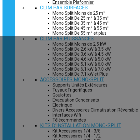
Ensemble Plafonnier
CLIM PAR SURFACES
Mono Split Moins de 25 m²
Mono Split De 25 m² à 35 m²
Mono Split De 35 m² à 45 m²
Mono Split De 45 m² à 55 m²
Mono Split De 55 m² et plus
CLIM PAR PUISSANCES
Mono Split Moins de 2,5 kW
Mono Split De 2,6 kW à 3,5 kW
Mono Split De 3,6 kW à 4,5 kW
Mono Split De 4,6 kW à 5,0 kW
Mono Split De 5,1 kW à 6,0 kW
Mono Split De 6,1 kW à 7,0 kW
Mono Split De 7,1 kW et Plus
ACCESSOIRES MONO-SPLIT
Supports Unités Extérieures
Tuyaux Frigorifiques
Goulottes
Evacuation Condensats
Electrique
Divers Accessoires Climatisation Réversible
Interfaces Wifi
Télécommandes
KITS D'INSTALLATION MONO-SPLIT
Kit Accessoires 1/4 - 3/8
Kit Accessoires 1/4 - 1/2