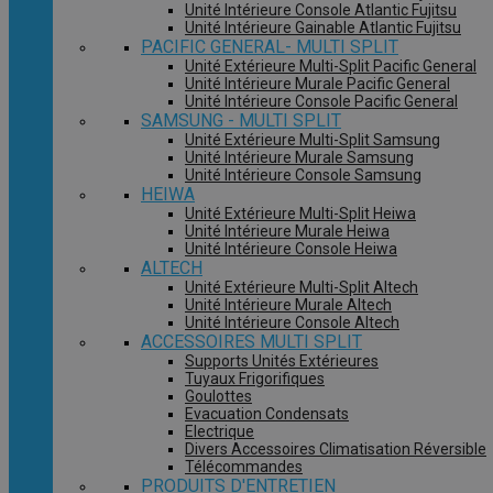
Unité Intérieure Console Atlantic Fujitsu
Unité Intérieure Gainable Atlantic Fujitsu
PACIFIC GENERAL- MULTI SPLIT
Unité Extérieure Multi-Split Pacific General
Unité Intérieure Murale Pacific General
Unité Intérieure Console Pacific General
SAMSUNG - MULTI SPLIT
Unité Extérieure Multi-Split Samsung
Unité Intérieure Murale Samsung
Unité Intérieure Console Samsung
HEIWA
Unité Extérieure Multi-Split Heiwa
Unité Intérieure Murale Heiwa
Unité Intérieure Console Heiwa
ALTECH
Unité Extérieure Multi-Split Altech
Unité Intérieure Murale Altech
Unité Intérieure Console Altech
ACCESSOIRES MULTI SPLIT
Supports Unités Extérieures
Tuyaux Frigorifiques
Goulottes
Evacuation Condensats
Electrique
Divers Accessoires Climatisation Réversible
Télécommandes
PRODUITS D'ENTRETIEN