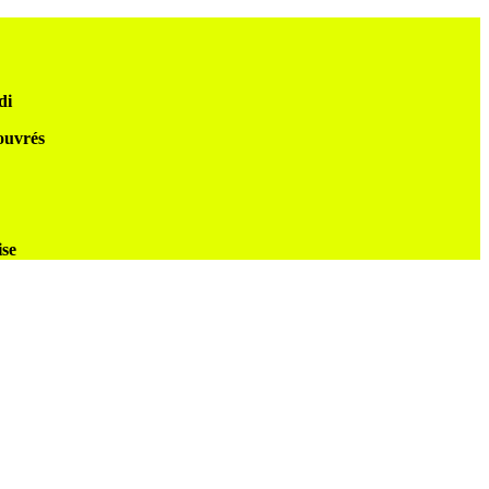
di
 ouvrés
ise