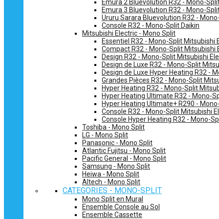
Emura 2 Bluevolution R32 - Mono-Split
Emura 3 Bluevolution R32 - Mono-Split
Ururu Sarara Bluevolution R32 - Mono-
Console R32 - Mono-Split Daikin
Mitsubishi Electric - Mono Split
Essentiel R32 - Mono-Split Mitsubishi E
Compact R32 - Mono-Split Mitsubishi E
Design R32 - Mono-Split Mitsubishi Ele
Design de Luxe R32 - Mono-Split Mitsub
Design de Luxe Hyper Heating R32 - Mo
Grandes Pièces R32 - Mono-Split Mitsub
Hyper Heating R32 - Mono-Split Mitsubi
Hyper Heating Ultimate R32 - Mono-Spli
Hyper Heating Ultimate+ R290 - Mono-S
Console R32 - Mono-Split Mitsubishi El
Console Hyper Heating R32 - Mono-Spli
Toshiba - Mono Split
LG - Mono Split
Panasonic - Mono Split
Atlantic Fujitsu - Mono Split
Pacific General - Mono Split
Samsung - Mono Split
Heiwa - Mono Split
Altech - Mono Split
CATEGORIES - MONO-SPLIT
Mono Split en Mural
Ensemble Console au Sol
Ensemble Cassette