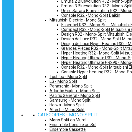
Emura 2 Bluevolution R32 - Mono-Split
Emura 3 Bluevolution R32 - Mono-Split
Ururu Sarara Bluevolution R32 - Mono-
Console R32 - Mono-Split Daikin
Mitsubishi Electric - Mono Split
Essentiel R32 - Mono-Split Mitsubishi E
Compact R32 - Mono-Split Mitsubishi E
Design R32 - Mono-Split Mitsubishi Ele
Design de Luxe R32 - Mono-Split Mitsub
Design de Luxe Hyper Heating R32 - Mo
Grandes Pièces R32 - Mono-Split Mitsub
Hyper Heating R32 - Mono-Split Mitsubi
Hyper Heating Ultimate R32 - Mono-Spli
Hyper Heating Ultimate+ R290 - Mono-S
Console R32 - Mono-Split Mitsubishi El
Console Hyper Heating R32 - Mono-Spli
Toshiba - Mono Split
LG - Mono Split
Panasonic - Mono Split
Atlantic Fujitsu - Mono Split
Pacific General - Mono Split
Samsung - Mono Split
Heiwa - Mono Split
Altech - Mono Split
CATEGORIES - MONO-SPLIT
Mono Split en Mural
Ensemble Console au Sol
Ensemble Cassette