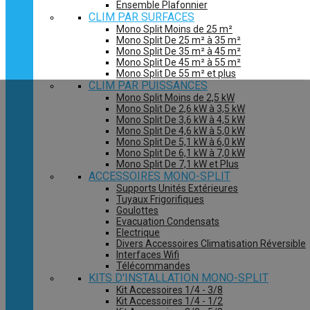
Ensemble Plafonnier
CLIM PAR SURFACES
Mono Split Moins de 25 m²
Mono Split De 25 m² à 35 m²
Mono Split De 35 m² à 45 m²
Mono Split De 45 m² à 55 m²
Mono Split De 55 m² et plus
CLIM PAR PUISSANCES
Mono Split Moins de 2,5 kW
Mono Split De 2,6 kW à 3,5 kW
Mono Split De 3,6 kW à 4,5 kW
Mono Split De 4,6 kW à 5,0 kW
Mono Split De 5,1 kW à 6,0 kW
Mono Split De 6,1 kW à 7,0 kW
Mono Split De 7,1 kW et Plus
ACCESSOIRES MONO-SPLIT
Supports Unités Extérieures
Tuyaux Frigorifiques
Goulottes
Evacuation Condensats
Electrique
Divers Accessoires Climatisation Réversible
Interfaces Wifi
Télécommandes
KITS D'INSTALLATION MONO-SPLIT
Kit Accessoires 1/4 - 3/8
Kit Accessoires 1/4 - 1/2