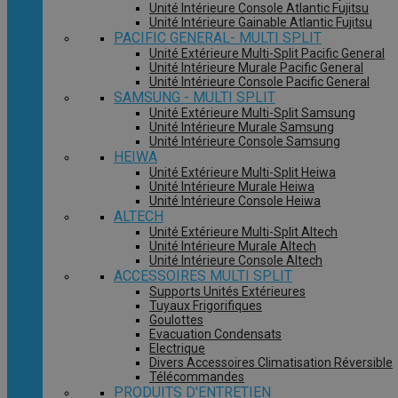
Unité Intérieure Console Atlantic Fujitsu
Unité Intérieure Gainable Atlantic Fujitsu
PACIFIC GENERAL- MULTI SPLIT
Unité Extérieure Multi-Split Pacific General
Unité Intérieure Murale Pacific General
Unité Intérieure Console Pacific General
SAMSUNG - MULTI SPLIT
Unité Extérieure Multi-Split Samsung
Unité Intérieure Murale Samsung
Unité Intérieure Console Samsung
HEIWA
Unité Extérieure Multi-Split Heiwa
Unité Intérieure Murale Heiwa
Unité Intérieure Console Heiwa
ALTECH
Unité Extérieure Multi-Split Altech
Unité Intérieure Murale Altech
Unité Intérieure Console Altech
ACCESSOIRES MULTI SPLIT
Supports Unités Extérieures
Tuyaux Frigorifiques
Goulottes
Evacuation Condensats
Electrique
Divers Accessoires Climatisation Réversible
Télécommandes
PRODUITS D'ENTRETIEN