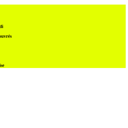
di
 ouvrés
ise