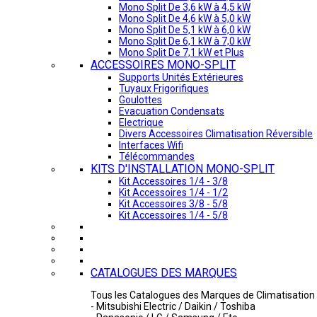
Mono Split De 3,6 kW à 4,5 kW
Mono Split De 4,6 kW à 5,0 kW
Mono Split De 5,1 kW à 6,0 kW
Mono Split De 6,1 kW à 7,0 kW
Mono Split De 7,1 kW et Plus
ACCESSOIRES MONO-SPLIT
Supports Unités Extérieures
Tuyaux Frigorifiques
Goulottes
Evacuation Condensats
Electrique
Divers Accessoires Climatisation Réversible
Interfaces Wifi
Télécommandes
KITS D'INSTALLATION MONO-SPLIT
Kit Accessoires 1/4 - 3/8
Kit Accessoires 1/4 - 1/2
Kit Accessoires 3/8 - 5/8
Kit Accessoires 1/4 - 5/8
CATALOGUES DES MARQUES
Tous les Catalogues des Marques de Climatisation 
- Mitsubishi Electric / Daikin / Toshiba