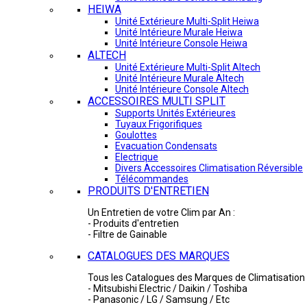
HEIWA
Unité Extérieure Multi-Split Heiwa
Unité Intérieure Murale Heiwa
Unité Intérieure Console Heiwa
ALTECH
Unité Extérieure Multi-Split Altech
Unité Intérieure Murale Altech
Unité Intérieure Console Altech
ACCESSOIRES MULTI SPLIT
Supports Unités Extérieures
Tuyaux Frigorifiques
Goulottes
Evacuation Condensats
Electrique
Divers Accessoires Climatisation Réversible
Télécommandes
PRODUITS D'ENTRETIEN
Un Entretien de votre Clim par An :
- Produits d'entretien
- Filtre de Gainable
CATALOGUES DES MARQUES
Tous les Catalogues des Marques de Climatisation 
- Mitsubishi Electric / Daikin / Toshiba
- Panasonic / LG / Samsung / Etc