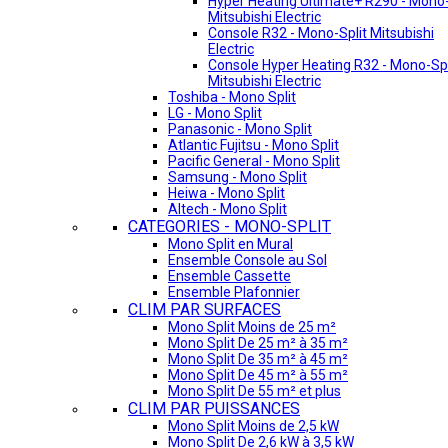
Hyper Heating Ultimate+ R290 - Mono-
Mitsubishi Electric
Console R32 - Mono-Split Mitsubishi
Electric
Console Hyper Heating R32 - Mono-Spl
Mitsubishi Electric
Toshiba - Mono Split
LG - Mono Split
Panasonic - Mono Split
Atlantic Fujitsu - Mono Split
Pacific General - Mono Split
Samsung - Mono Split
Heiwa - Mono Split
Altech - Mono Split
CATEGORIES - MONO-SPLIT
Mono Split en Mural
Ensemble Console au Sol
Ensemble Cassette
Ensemble Plafonnier
CLIM PAR SURFACES
Mono Split Moins de 25 m²
Mono Split De 25 m² à 35 m²
Mono Split De 35 m² à 45 m²
Mono Split De 45 m² à 55 m²
Mono Split De 55 m² et plus
CLIM PAR PUISSANCES
Mono Split Moins de 2,5 kW
Mono Split De 2,6 kW à 3,5 kW