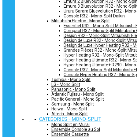
Emura 2 Bluevolution R32 - Mono-Split
Emura 3 Bluevolution R32 - Mono-Split
Ururu Sarara Bluevolution R32 - Mono-
Console R32 - Mono-Split Daikin
Mitsubishi Electric - Mono Split
Essentiel R32 - Mono-Split Mitsubishi E
Compact R32 - Mono-Split Mitsubishi E
Design R32 - Mono-Split Mitsubishi Ele
Design de Luxe R32 - Mono-Split Mitsub
Design de Luxe Hyper Heating R32 - Mo
Grandes Pièces R32 - Mono-Split Mitsub
Hyper Heating R32 - Mono-Split Mitsubi
Hyper Heating Ultimate R32 - Mono-Spli
Hyper Heating Ultimate+ R290 - Mono-S
Console R32 - Mono-Split Mitsubishi El
Console Hyper Heating R32 - Mono-Spli
Toshiba - Mono Split
LG - Mono Split
Panasonic - Mono Split
Atlantic Fujitsu - Mono Split
Pacific General - Mono Split
Samsung - Mono Split
Heiwa - Mono Split
Altech - Mono Split
CATEGORIES - MONO-SPLIT
Mono Split en Mural
Ensemble Console au Sol
Ensemble Cassette