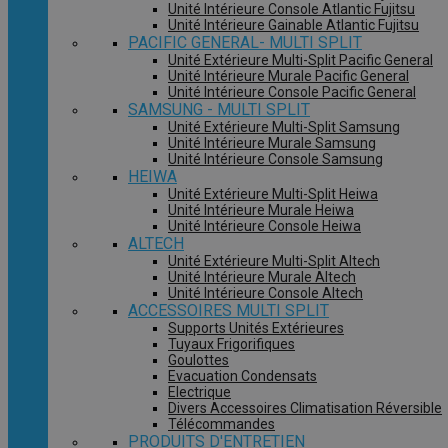
Unité Intérieure Console Atlantic Fujitsu
Unité Intérieure Gainable Atlantic Fujitsu
PACIFIC GENERAL- MULTI SPLIT
Unité Extérieure Multi-Split Pacific General
Unité Intérieure Murale Pacific General
Unité Intérieure Console Pacific General
SAMSUNG - MULTI SPLIT
Unité Extérieure Multi-Split Samsung
Unité Intérieure Murale Samsung
Unité Intérieure Console Samsung
HEIWA
Unité Extérieure Multi-Split Heiwa
Unité Intérieure Murale Heiwa
Unité Intérieure Console Heiwa
ALTECH
Unité Extérieure Multi-Split Altech
Unité Intérieure Murale Altech
Unité Intérieure Console Altech
ACCESSOIRES MULTI SPLIT
Supports Unités Extérieures
Tuyaux Frigorifiques
Goulottes
Evacuation Condensats
Electrique
Divers Accessoires Climatisation Réversible
Télécommandes
PRODUITS D'ENTRETIEN