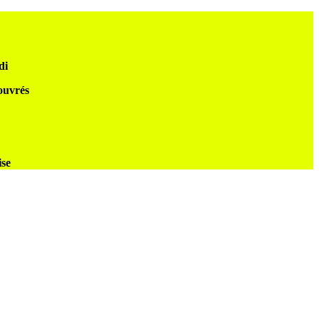
di
 ouvrés
ise