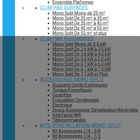
Ensemble Plafonnier
CLIM PAR SURFACES
Mono Split Moins de 25 m²
Mono Split De 25 m² à 35 m²
Mono Split De 35 m² à 45 m²
Mono Split De 45 m² à 55 m²
Mono Split De 55 m² et plus
CLIM PAR PUISSANCES
Mono Split Moins de 2,5 kW
Mono Split De 2,6 kW à 3,5 kW
Mono Split De 3,6 kW à 4,5 kW
Mono Split De 4,6 kW à 5,0 kW
Mono Split De 5,1 kW à 6,0 kW
Mono Split De 6,1 kW à 7,0 kW
Mono Split De 7,1 kW et Plus
ACCESSOIRES MONO-SPLIT
Supports Unités Extérieures
Tuyaux Frigorifiques
Goulottes
Evacuation Condensats
Electrique
Divers Accessoires Climatisation Réversible
Interfaces Wifi
Télécommandes
KITS D'INSTALLATION MONO-SPLIT
Kit Accessoires 1/4 - 3/8
Kit Accessoires 1/4 - 1/2