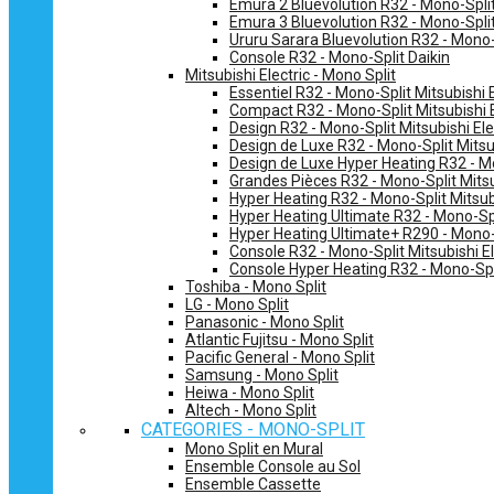
Emura 2 Bluevolution R32 - Mono-Split
Emura 3 Bluevolution R32 - Mono-Split
Ururu Sarara Bluevolution R32 - Mono-
Console R32 - Mono-Split Daikin
Mitsubishi Electric - Mono Split
Essentiel R32 - Mono-Split Mitsubishi E
Compact R32 - Mono-Split Mitsubishi E
Design R32 - Mono-Split Mitsubishi Ele
Design de Luxe R32 - Mono-Split Mitsub
Design de Luxe Hyper Heating R32 - Mo
Grandes Pièces R32 - Mono-Split Mitsub
Hyper Heating R32 - Mono-Split Mitsubi
Hyper Heating Ultimate R32 - Mono-Spli
Hyper Heating Ultimate+ R290 - Mono-S
Console R32 - Mono-Split Mitsubishi El
Console Hyper Heating R32 - Mono-Spli
Toshiba - Mono Split
LG - Mono Split
Panasonic - Mono Split
Atlantic Fujitsu - Mono Split
Pacific General - Mono Split
Samsung - Mono Split
Heiwa - Mono Split
Altech - Mono Split
CATEGORIES - MONO-SPLIT
Mono Split en Mural
Ensemble Console au Sol
Ensemble Cassette