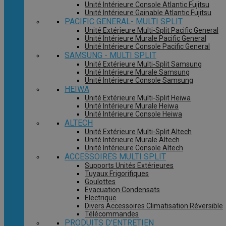
Unité Intérieure Console Atlantic Fujitsu
Unité Intérieure Gainable Atlantic Fujitsu
PACIFIC GENERAL- MULTI SPLIT
Unité Extérieure Multi-Split Pacific General
Unité Intérieure Murale Pacific General
Unité Intérieure Console Pacific General
SAMSUNG - MULTI SPLIT
Unité Extérieure Multi-Split Samsung
Unité Intérieure Murale Samsung
Unité Intérieure Console Samsung
HEIWA
Unité Extérieure Multi-Split Heiwa
Unité Intérieure Murale Heiwa
Unité Intérieure Console Heiwa
ALTECH
Unité Extérieure Multi-Split Altech
Unité Intérieure Murale Altech
Unité Intérieure Console Altech
ACCESSOIRES MULTI SPLIT
Supports Unités Extérieures
Tuyaux Frigorifiques
Goulottes
Evacuation Condensats
Electrique
Divers Accessoires Climatisation Réversible
Télécommandes
PRODUITS D'ENTRETIEN