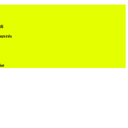
di
 ouvrés
ise