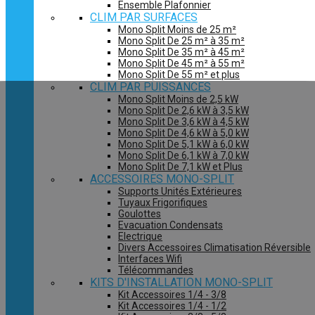
Ensemble Plafonnier
CLIM PAR SURFACES
Mono Split Moins de 25 m²
Mono Split De 25 m² à 35 m²
Mono Split De 35 m² à 45 m²
Mono Split De 45 m² à 55 m²
Mono Split De 55 m² et plus
CLIM PAR PUISSANCES
Mono Split Moins de 2,5 kW
Mono Split De 2,6 kW à 3,5 kW
Mono Split De 3,6 kW à 4,5 kW
Mono Split De 4,6 kW à 5,0 kW
Mono Split De 5,1 kW à 6,0 kW
Mono Split De 6,1 kW à 7,0 kW
Mono Split De 7,1 kW et Plus
ACCESSOIRES MONO-SPLIT
Supports Unités Extérieures
Tuyaux Frigorifiques
Goulottes
Evacuation Condensats
Electrique
Divers Accessoires Climatisation Réversible
Interfaces Wifi
Télécommandes
KITS D'INSTALLATION MONO-SPLIT
Kit Accessoires 1/4 - 3/8
Kit Accessoires 1/4 - 1/2