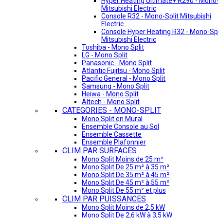
Hyper Heating Ultimate+ R290 - Mono-
Mitsubishi Electric
Console R32 - Mono-Split Mitsubishi
Electric
Console Hyper Heating R32 - Mono-Spl
Mitsubishi Electric
Toshiba - Mono Split
LG - Mono Split
Panasonic - Mono Split
Atlantic Fujitsu - Mono Split
Pacific General - Mono Split
Samsung - Mono Split
Heiwa - Mono Split
Altech - Mono Split
CATEGORIES - MONO-SPLIT
Mono Split en Mural
Ensemble Console au Sol
Ensemble Cassette
Ensemble Plafonnier
CLIM PAR SURFACES
Mono Split Moins de 25 m²
Mono Split De 25 m² à 35 m²
Mono Split De 35 m² à 45 m²
Mono Split De 45 m² à 55 m²
Mono Split De 55 m² et plus
CLIM PAR PUISSANCES
Mono Split Moins de 2,5 kW
Mono Split De 2,6 kW à 3,5 kW