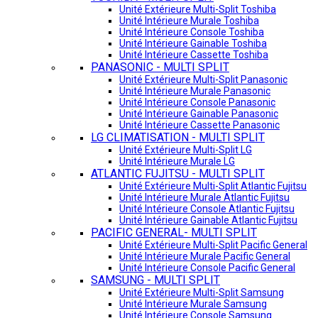
Unité Extérieure Multi-Split Toshiba
Unité Intérieure Murale Toshiba
Unité Intérieure Console Toshiba
Unité Intérieure Gainable Toshiba
Unité Intérieure Cassette Toshiba
PANASONIC - MULTI SPLIT
Unité Extérieure Multi-Split Panasonic
Unité Intérieure Murale Panasonic
Unité Intérieure Console Panasonic
Unité Intérieure Gainable Panasonic
Unité Intérieure Cassette Panasonic
LG CLIMATISATION - MULTI SPLIT
Unité Extérieure Multi-Split LG
Unité Intérieure Murale LG
ATLANTIC FUJITSU - MULTI SPLIT
Unité Extérieure Multi-Split Atlantic Fujitsu
Unité Intérieure Murale Atlantic Fujitsu
Unité Intérieure Console Atlantic Fujitsu
Unité Intérieure Gainable Atlantic Fujitsu
PACIFIC GENERAL- MULTI SPLIT
Unité Extérieure Multi-Split Pacific General
Unité Intérieure Murale Pacific General
Unité Intérieure Console Pacific General
SAMSUNG - MULTI SPLIT
Unité Extérieure Multi-Split Samsung
Unité Intérieure Murale Samsung
Unité Intérieure Console Samsung