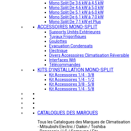
Mono Split De 3,6 kW à 4,5 kW
Mono Split De 4,6 kW à 5,0 kW
Mono Split De 5,1 kW à 6,0 kW
Mono Split De 6,1 kW à 7,0 kW
Mono Split De 7,1 kW et Plus
ACCESSOIRES MONO-SPLIT
Supports Unités Extérieures
Tuyaux Frigorifiques
Goulottes
Evacuation Condensats
Electrique
Divers Accessoires Climatisation Réversible
Interfaces Wifi
Télécommandes
KITS D'INSTALLATION MONO-SPLIT
Kit Accessoires 1/4 - 3/8
Kit Accessoires 1/4 - 1/2
Kit Accessoires 3/8 - 5/8
Kit Accessoires 1/4 - 5/8
CATALOGUES DES MARQUES
Tous les Catalogues des Marques de Climatisation 
- Mitsubishi Electric / Daikin / Toshiba