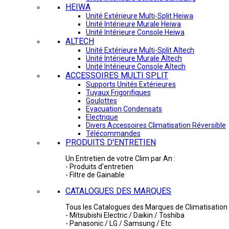
HEIWA
Unité Extérieure Multi-Split Heiwa
Unité Intérieure Murale Heiwa
Unité Intérieure Console Heiwa
ALTECH
Unité Extérieure Multi-Split Altech
Unité Intérieure Murale Altech
Unité Intérieure Console Altech
ACCESSOIRES MULTI SPLIT
Supports Unités Extérieures
Tuyaux Frigorifiques
Goulottes
Evacuation Condensats
Electrique
Divers Accessoires Climatisation Réversible
Télécommandes
PRODUITS D'ENTRETIEN
Un Entretien de votre Clim par An :
- Produits d'entretien
- Filtre de Gainable
CATALOGUES DES MARQUES
Tous les Catalogues des Marques de Climatisation 
- Mitsubishi Electric / Daikin / Toshiba
- Panasonic / LG / Samsung / Etc