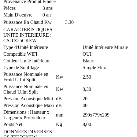
Provenance Produit
France
Pièces
3 ans
Main D'oeuvre
0 an
Puissance En Chaud
Kw
3,30
CARACTERISTIQUES
UNITE INTERIEURE
:
CS-TZ25CKEW
Type d'Unité Intérieure
Unité Intérieure Murale
Compatible WIFI
OUI
Couleur Unité Intérieure
Blanc
Type de Soufflage
Simple Flux
Puissance Nominale en
Kw
2,50
Froid U.Int Split
Puissance Nominale en
Kw
3,30
Chaud U.Int Split
Pression Acoustique Mini
dB
20
Pression Acoustique Maxi
dB
40
Dimensions : Hauteur x
mm
290x779x209
Largeur x Profondeur
Poids Net
Kg
8,00
DONNEES DIVERSES
: