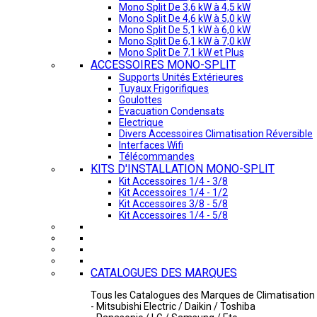
Mono Split De 3,6 kW à 4,5 kW
Mono Split De 4,6 kW à 5,0 kW
Mono Split De 5,1 kW à 6,0 kW
Mono Split De 6,1 kW à 7,0 kW
Mono Split De 7,1 kW et Plus
ACCESSOIRES MONO-SPLIT
Supports Unités Extérieures
Tuyaux Frigorifiques
Goulottes
Evacuation Condensats
Electrique
Divers Accessoires Climatisation Réversible
Interfaces Wifi
Télécommandes
KITS D'INSTALLATION MONO-SPLIT
Kit Accessoires 1/4 - 3/8
Kit Accessoires 1/4 - 1/2
Kit Accessoires 3/8 - 5/8
Kit Accessoires 1/4 - 5/8
CATALOGUES DES MARQUES
Tous les Catalogues des Marques de Climatisation 
- Mitsubishi Electric / Daikin / Toshiba