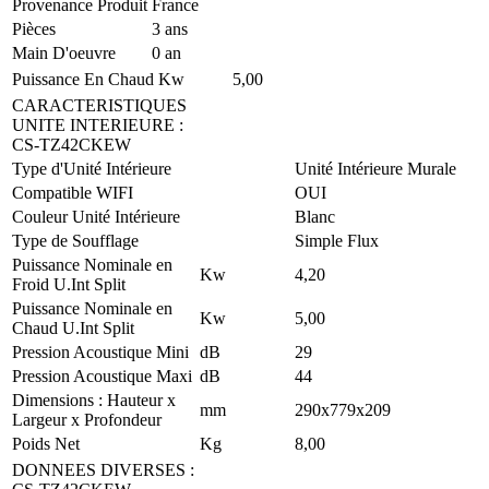
Provenance Produit
France
Pièces
3 ans
Main D'oeuvre
0 an
Puissance En Chaud
Kw
5,00
CARACTERISTIQUES
UNITE INTERIEURE
:
CS-TZ42CKEW
Type d'Unité Intérieure
Unité Intérieure Murale
Compatible WIFI
OUI
Couleur Unité Intérieure
Blanc
Type de Soufflage
Simple Flux
Puissance Nominale en
Kw
4,20
Froid U.Int Split
Puissance Nominale en
Kw
5,00
Chaud U.Int Split
Pression Acoustique Mini
dB
29
Pression Acoustique Maxi
dB
44
Dimensions : Hauteur x
mm
290x779x209
Largeur x Profondeur
Poids Net
Kg
8,00
DONNEES DIVERSES
: