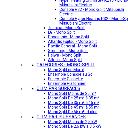
Hyper Heating Ultimate+ R290 - Mono-
Mitsubishi Electric
Console R32 - Mono-Split Mitsubishi
Electric
Console Hyper Heating R32 - Mono-Spl
Mitsubishi Electric
Toshiba - Mono Split
LG - Mono Split
Panasonic - Mono Split
Atlantic Fujitsu - Mono Split
Pacific General - Mono Split
Samsung - Mono Split
Heiwa - Mono Split
Altech - Mono Split
CATEGORIES - MONO-SPLIT
Mono Split en Mural
Ensemble Console au Sol
Ensemble Cassette
Ensemble Plafonnier
CLIM PAR SURFACES
Mono Split Moins de 25 m²
Mono Split De 25 m² à 35 m²
Mono Split De 35 m² à 45 m²
Mono Split De 45 m² à 55 m²
Mono Split De 55 m² et plus
CLIM PAR PUISSANCES
Mono Split Moins de 2,5 kW
Mono Split De 2,6 kW à 3,5 kW