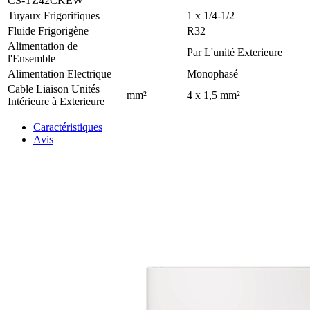
CS-TZ42CKEW
Tuyaux Frigorifiques
1 x 1/4-1/2
Fluide Frigorigène
R32
Alimentation de
Par L'unité Exterieure
l'Ensemble
Alimentation Electrique
Monophasé
Cable Liaison Unités
mm²
4 x 1,5 mm²
Intérieure à Exterieure
Caractéristiques
Avis