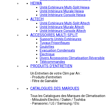
HEIWA
Unité Extérieure Multi-Split Heiwa
Unité Intérieure Murale Heiwa
Unité Intérieure Console Heiwa
ALTECH
Unité Extérieure Multi-Split Altech
Unité Intérieure Murale Altech
Unité Intérieure Console Altech
ACCESSOIRES MULTI SPLIT
Supports Unités Extérieures
Tuyaux Frigorifiques
Goulottes
Evacuation Condensats
Electrique
Divers Accessoires Climatisation Réversible
Télécommandes
PRODUITS D'ENTRETIEN
Un Entretien de votre Clim par An :
- Produits d'entretien
- Filtre de Gainable
CATALOGUES DES MARQUES
Tous les Catalogues des Marques de Climatisation 
- Mitsubishi Electric / Daikin / Toshiba
- Panasonic / LG / Samsung / Etc