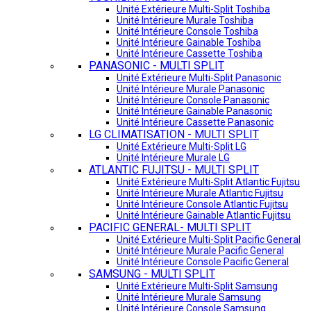
Unité Extérieure Multi-Split Toshiba
Unité Intérieure Murale Toshiba
Unité Intérieure Console Toshiba
Unité Intérieure Gainable Toshiba
Unité Intérieure Cassette Toshiba
PANASONIC - MULTI SPLIT
Unité Extérieure Multi-Split Panasonic
Unité Intérieure Murale Panasonic
Unité Intérieure Console Panasonic
Unité Intérieure Gainable Panasonic
Unité Intérieure Cassette Panasonic
LG CLIMATISATION - MULTI SPLIT
Unité Extérieure Multi-Split LG
Unité Intérieure Murale LG
ATLANTIC FUJITSU - MULTI SPLIT
Unité Extérieure Multi-Split Atlantic Fujitsu
Unité Intérieure Murale Atlantic Fujitsu
Unité Intérieure Console Atlantic Fujitsu
Unité Intérieure Gainable Atlantic Fujitsu
PACIFIC GENERAL- MULTI SPLIT
Unité Extérieure Multi-Split Pacific General
Unité Intérieure Murale Pacific General
Unité Intérieure Console Pacific General
SAMSUNG - MULTI SPLIT
Unité Extérieure Multi-Split Samsung
Unité Intérieure Murale Samsung
Unité Intérieure Console Samsung