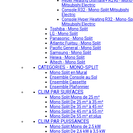
Hyper Heating Ultimate+ R290 - Mono-
Mitsubishi Electric
Console R32 - Mono-Split Mitsubishi
Electric
Console Hyper Heating R32 - Mono-Spl
Mitsubishi Electric
Toshiba - Mono Split
LG - Mono Split
Panasonic - Mono Split
Atlantic Fujitsu - Mono Split
Pacific General - Mono Split
Samsung - Mono Split
Heiwa - Mono Split
Altech - Mono Split
CATEGORIES - MONO-SPLIT
Mono Split en Mural
Ensemble Console au Sol
Ensemble Cassette
Ensemble Plafonnier
CLIM PAR SURFACES
Mono Split Moins de 25 m²
Mono Split De 25 m² à 35 m²
Mono Split De 35 m² à 45 m²
Mono Split De 45 m² à 55 m²
Mono Split De 55 m² et plus
CLIM PAR PUISSANCES
Mono Split Moins de 2,5 kW
Mono Split De 2,6 kW à 3,5 kW