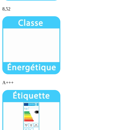
8,52
A+++