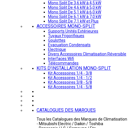
Mono Split De 3,6 kW à 4,5 kW
Mono Split De 4,6 kW à 5,0 kW
Mono Split De 5,1 kW à 6,0 kW
Mono Split De 6,1 kW à 7,0 kW
Mono Split De 7,1 kW et Plus
ACCESSOIRES MONO-SPLIT
Supports Unités Extérieures
Tuyaux Frigorifiques
Goulottes
Evacuation Condensats
Electrique
Divers Accessoires Climatisation Réversible
Interfaces Wifi
Télécommandes
KITS D'INSTALLATION MONO-SPLIT
Kit Accessoires 1/4 - 3/8
Kit Accessoires 1/4 - 1/2
Kit Accessoires 3/8 - 5/8
Kit Accessoires 1/4 - 5/8
CATALOGUES DES MARQUES
Tous les Catalogues des Marques de Climatisation 
- Mitsubishi Electric / Daikin / Toshiba