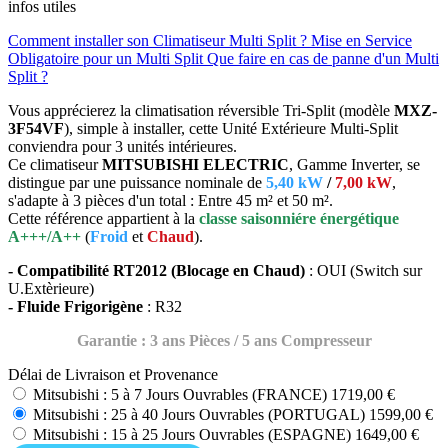
infos utiles
Comment installer son Climatiseur Multi Split ?
Mise en Service
Obligatoire pour un Multi Split
Que faire en cas de panne d'un Multi
Split ?
Vous apprécierez la climatisation réversible Tri-Split (modèle
MXZ-
3F54VF
), simple à installer, cette Unité Extérieure Multi-Split
conviendra pour 3 unités intérieures.
Ce climatiseur
MITSUBISHI ELECTRIC
, Gamme Inverter, se
distingue par une puissance nominale de
5,40 kW
/
7,00 kW
,
s'adapte à 3 pièces d'un total : Entre 45 m² et 50 m².
Cette référence appartient à la
classe saisonniére énergétique
A+++/A++
(
Froid
et
Chaud
).
- Compatibilité RT2012 (Blocage en Chaud)
: OUI (Switch sur
U.Extèrieure)
- Fluide Frigorigène
: R32
Garantie : 3 ans Pièces / 5 ans Compresseur
Délai de Livraison et Provenance
Mitsubishi : 5 à 7 Jours Ouvrables (FRANCE)
1719,00 €
Mitsubishi : 25 à 40 Jours Ouvrables (PORTUGAL)
1599,00 €
Mitsubishi : 15 à 25 Jours Ouvrables (ESPAGNE)
1649,00 €