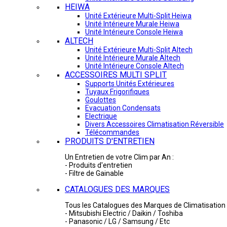
HEIWA
Unité Extérieure Multi-Split Heiwa
Unité Intérieure Murale Heiwa
Unité Intérieure Console Heiwa
ALTECH
Unité Extérieure Multi-Split Altech
Unité Intérieure Murale Altech
Unité Intérieure Console Altech
ACCESSOIRES MULTI SPLIT
Supports Unités Extérieures
Tuyaux Frigorifiques
Goulottes
Evacuation Condensats
Electrique
Divers Accessoires Climatisation Réversible
Télécommandes
PRODUITS D'ENTRETIEN
Un Entretien de votre Clim par An :
- Produits d'entretien
- Filtre de Gainable
CATALOGUES DES MARQUES
Tous les Catalogues des Marques de Climatisation 
- Mitsubishi Electric / Daikin / Toshiba
- Panasonic / LG / Samsung / Etc