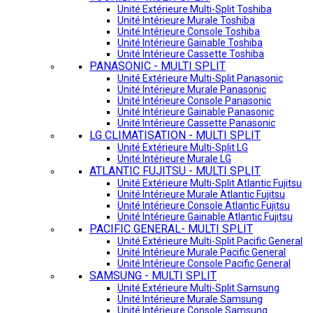
Unité Extérieure Multi-Split Toshiba
Unité Intérieure Murale Toshiba
Unité Intérieure Console Toshiba
Unité Intérieure Gainable Toshiba
Unité Intérieure Cassette Toshiba
PANASONIC - MULTI SPLIT
Unité Extérieure Multi-Split Panasonic
Unité Intérieure Murale Panasonic
Unité Intérieure Console Panasonic
Unité Intérieure Gainable Panasonic
Unité Intérieure Cassette Panasonic
LG CLIMATISATION - MULTI SPLIT
Unité Extérieure Multi-Split LG
Unité Intérieure Murale LG
ATLANTIC FUJITSU - MULTI SPLIT
Unité Extérieure Multi-Split Atlantic Fujitsu
Unité Intérieure Murale Atlantic Fujitsu
Unité Intérieure Console Atlantic Fujitsu
Unité Intérieure Gainable Atlantic Fujitsu
PACIFIC GENERAL- MULTI SPLIT
Unité Extérieure Multi-Split Pacific General
Unité Intérieure Murale Pacific General
Unité Intérieure Console Pacific General
SAMSUNG - MULTI SPLIT
Unité Extérieure Multi-Split Samsung
Unité Intérieure Murale Samsung
Unité Intérieure Console Samsung