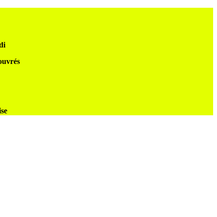
di
 ouvrés
ise