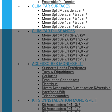
Ensemble Plafonnier
CLIM PAR SURFACES
Mono Split Moins de 25 m²
Mono Split De 25 m² à 35 m²
Mono Split De 35 m² à 45 m²
Mono Split De 45 m² à 55 m²
Mono Split De 55 m² et plus
CLIM PAR PUISSANCES
Mono Split Moins de 2,5 kW
Mono Split De 2,6 kW à 3,5 kW
Mono Split De 3,6 kW à 4,5 kW
Mono Split De 4,6 kW à 5,0 kW
Mono Split De 5,1 kW à 6,0 kW
Mono Split De 6,1 kW à 7,0 kW
Mono Split De 7,1 kW et Plus
ACCESSOIRES MONO-SPLIT
Supports Unités Extérieures
Tuyaux Frigorifiques
Goulottes
Evacuation Condensats
Electrique
Divers Accessoires Climatisation Réversible
Interfaces Wifi
Télécommandes
KITS D'INSTALLATION MONO-SPLIT
Kit Accessoires 1/4 - 3/8
Kit Accessoires 1/4 - 1/2