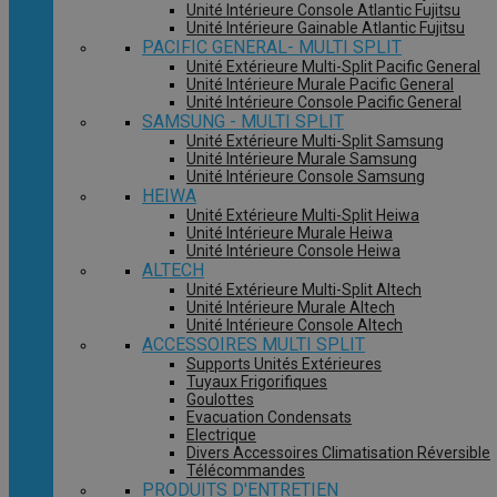
Unité Intérieure Console Atlantic Fujitsu
Unité Intérieure Gainable Atlantic Fujitsu
PACIFIC GENERAL- MULTI SPLIT
Unité Extérieure Multi-Split Pacific General
Unité Intérieure Murale Pacific General
Unité Intérieure Console Pacific General
SAMSUNG - MULTI SPLIT
Unité Extérieure Multi-Split Samsung
Unité Intérieure Murale Samsung
Unité Intérieure Console Samsung
HEIWA
Unité Extérieure Multi-Split Heiwa
Unité Intérieure Murale Heiwa
Unité Intérieure Console Heiwa
ALTECH
Unité Extérieure Multi-Split Altech
Unité Intérieure Murale Altech
Unité Intérieure Console Altech
ACCESSOIRES MULTI SPLIT
Supports Unités Extérieures
Tuyaux Frigorifiques
Goulottes
Evacuation Condensats
Electrique
Divers Accessoires Climatisation Réversible
Télécommandes
PRODUITS D'ENTRETIEN