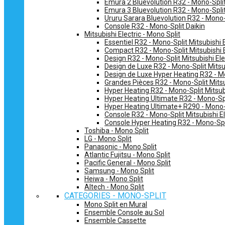
Emura 2 Bluevolution R32 - Mono-Split
Emura 3 Bluevolution R32 - Mono-Split
Ururu Sarara Bluevolution R32 - Mono-
Console R32 - Mono-Split Daikin
Mitsubishi Electric - Mono Split
Essentiel R32 - Mono-Split Mitsubishi E
Compact R32 - Mono-Split Mitsubishi E
Design R32 - Mono-Split Mitsubishi Ele
Design de Luxe R32 - Mono-Split Mitsub
Design de Luxe Hyper Heating R32 - Mo
Grandes Pièces R32 - Mono-Split Mitsub
Hyper Heating R32 - Mono-Split Mitsubi
Hyper Heating Ultimate R32 - Mono-Spli
Hyper Heating Ultimate+ R290 - Mono-S
Console R32 - Mono-Split Mitsubishi El
Console Hyper Heating R32 - Mono-Spli
Toshiba - Mono Split
LG - Mono Split
Panasonic - Mono Split
Atlantic Fujitsu - Mono Split
Pacific General - Mono Split
Samsung - Mono Split
Heiwa - Mono Split
Altech - Mono Split
CATEGORIES - MONO-SPLIT
Mono Split en Mural
Ensemble Console au Sol
Ensemble Cassette