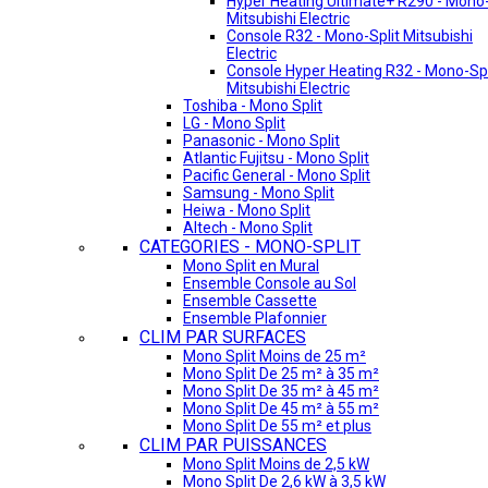
Hyper Heating Ultimate+ R290 - Mono-
Mitsubishi Electric
Console R32 - Mono-Split Mitsubishi
Electric
Console Hyper Heating R32 - Mono-Spl
Mitsubishi Electric
Toshiba - Mono Split
LG - Mono Split
Panasonic - Mono Split
Atlantic Fujitsu - Mono Split
Pacific General - Mono Split
Samsung - Mono Split
Heiwa - Mono Split
Altech - Mono Split
CATEGORIES - MONO-SPLIT
Mono Split en Mural
Ensemble Console au Sol
Ensemble Cassette
Ensemble Plafonnier
CLIM PAR SURFACES
Mono Split Moins de 25 m²
Mono Split De 25 m² à 35 m²
Mono Split De 35 m² à 45 m²
Mono Split De 45 m² à 55 m²
Mono Split De 55 m² et plus
CLIM PAR PUISSANCES
Mono Split Moins de 2,5 kW
Mono Split De 2,6 kW à 3,5 kW