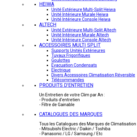
HEIWA
Unité Extérieure Multi-Split Heiwa
Unité Intérieure Murale Heiwa
Unité Intérieure Console Heiwa
ALTECH
Unité Extérieure Multi-Split Altech
Unité Intérieure Murale Altech
Unité Intérieure Console Altech
ACCESSOIRES MULTI SPLIT
Supports Unités Extérieures
Tuyaux Frigorifiques
Goulottes
Evacuation Condensats
Electrique
Divers Accessoires Climatisation Réversible
Télécommandes
PRODUITS D'ENTRETIEN
Un Entretien de votre Clim par An :
- Produits d'entretien
- Filtre de Gainable
CATALOGUES DES MARQUES
Tous les Catalogues des Marques de Climatisation 
- Mitsubishi Electric / Daikin / Toshiba
- Panasonic / LG / Samsung / Etc