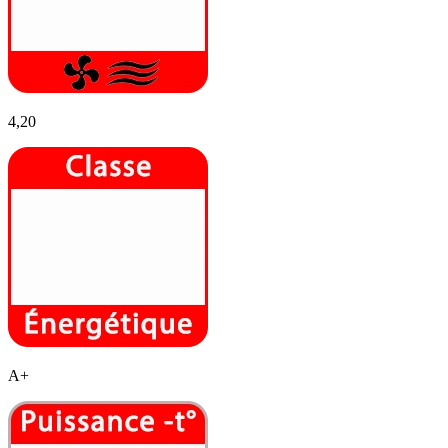
4,20
A+