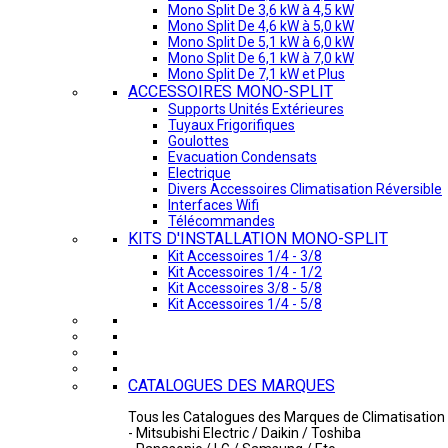
Mono Split De 3,6 kW à 4,5 kW
Mono Split De 4,6 kW à 5,0 kW
Mono Split De 5,1 kW à 6,0 kW
Mono Split De 6,1 kW à 7,0 kW
Mono Split De 7,1 kW et Plus
ACCESSOIRES MONO-SPLIT
Supports Unités Extérieures
Tuyaux Frigorifiques
Goulottes
Evacuation Condensats
Electrique
Divers Accessoires Climatisation Réversible
Interfaces Wifi
Télécommandes
KITS D'INSTALLATION MONO-SPLIT
Kit Accessoires 1/4 - 3/8
Kit Accessoires 1/4 - 1/2
Kit Accessoires 3/8 - 5/8
Kit Accessoires 1/4 - 5/8
CATALOGUES DES MARQUES
Tous les Catalogues des Marques de Climatisation 
- Mitsubishi Electric / Daikin / Toshiba