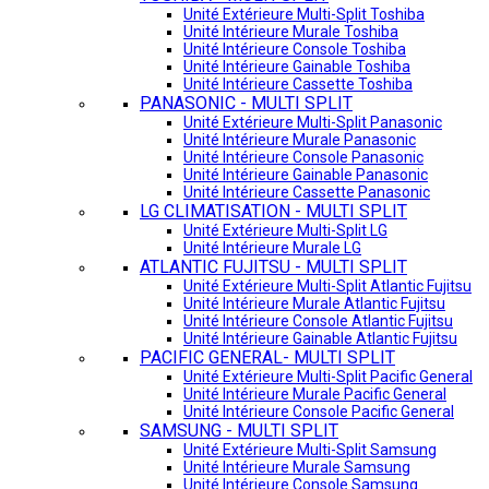
Unité Extérieure Multi-Split Toshiba
Unité Intérieure Murale Toshiba
Unité Intérieure Console Toshiba
Unité Intérieure Gainable Toshiba
Unité Intérieure Cassette Toshiba
PANASONIC - MULTI SPLIT
Unité Extérieure Multi-Split Panasonic
Unité Intérieure Murale Panasonic
Unité Intérieure Console Panasonic
Unité Intérieure Gainable Panasonic
Unité Intérieure Cassette Panasonic
LG CLIMATISATION - MULTI SPLIT
Unité Extérieure Multi-Split LG
Unité Intérieure Murale LG
ATLANTIC FUJITSU - MULTI SPLIT
Unité Extérieure Multi-Split Atlantic Fujitsu
Unité Intérieure Murale Atlantic Fujitsu
Unité Intérieure Console Atlantic Fujitsu
Unité Intérieure Gainable Atlantic Fujitsu
PACIFIC GENERAL- MULTI SPLIT
Unité Extérieure Multi-Split Pacific General
Unité Intérieure Murale Pacific General
Unité Intérieure Console Pacific General
SAMSUNG - MULTI SPLIT
Unité Extérieure Multi-Split Samsung
Unité Intérieure Murale Samsung
Unité Intérieure Console Samsung