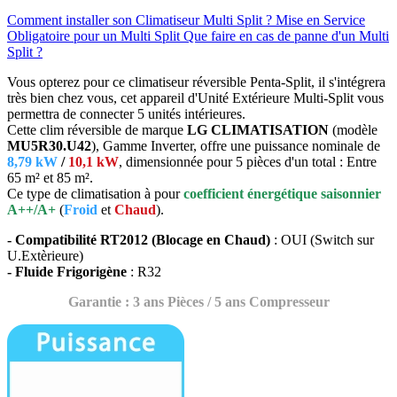
Comment installer son Climatiseur Multi Split ?
Mise en Service
Obligatoire pour un Multi Split
Que faire en cas de panne d'un Multi
Split ?
Vous opterez pour ce climatiseur réversible Penta-Split, il s'intégrera
très bien chez vous, cet appareil d'Unité Extérieure Multi-Split vous
permettra de connecter 5 unités intérieures.
Cette clim réversible de marque
LG CLIMATISATION
(modèle
MU5R30.U42
), Gamme Inverter, offre une puissance nominale de
8,79 kW
/
10,1 kW
, dimensionnée pour 5 pièces d'un total : Entre
65 m² et 85 m².
Ce type de climatisation à pour
coefficient énergétique saisonnier
A++/A+
(
Froid
et
Chaud
).
- Compatibilité RT2012 (Blocage en Chaud)
: OUI (Switch sur
U.Extèrieure)
- Fluide Frigorigène
: R32
Garantie : 3 ans Pièces / 5 ans Compresseur