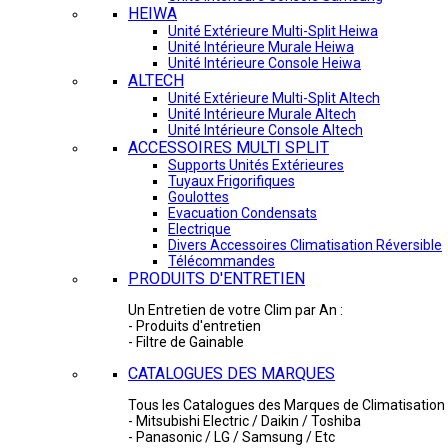
HEIWA
Unité Extérieure Multi-Split Heiwa
Unité Intérieure Murale Heiwa
Unité Intérieure Console Heiwa
ALTECH
Unité Extérieure Multi-Split Altech
Unité Intérieure Murale Altech
Unité Intérieure Console Altech
ACCESSOIRES MULTI SPLIT
Supports Unités Extérieures
Tuyaux Frigorifiques
Goulottes
Evacuation Condensats
Electrique
Divers Accessoires Climatisation Réversible
Télécommandes
PRODUITS D'ENTRETIEN
Un Entretien de votre Clim par An :
- Produits d'entretien
- Filtre de Gainable
CATALOGUES DES MARQUES
Tous les Catalogues des Marques de Climatisation 
- Mitsubishi Electric / Daikin / Toshiba
- Panasonic / LG / Samsung / Etc