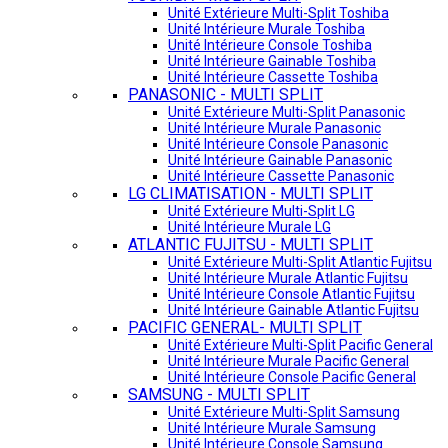
Unité Extérieure Multi-Split Toshiba
Unité Intérieure Murale Toshiba
Unité Intérieure Console Toshiba
Unité Intérieure Gainable Toshiba
Unité Intérieure Cassette Toshiba
PANASONIC - MULTI SPLIT
Unité Extérieure Multi-Split Panasonic
Unité Intérieure Murale Panasonic
Unité Intérieure Console Panasonic
Unité Intérieure Gainable Panasonic
Unité Intérieure Cassette Panasonic
LG CLIMATISATION - MULTI SPLIT
Unité Extérieure Multi-Split LG
Unité Intérieure Murale LG
ATLANTIC FUJITSU - MULTI SPLIT
Unité Extérieure Multi-Split Atlantic Fujitsu
Unité Intérieure Murale Atlantic Fujitsu
Unité Intérieure Console Atlantic Fujitsu
Unité Intérieure Gainable Atlantic Fujitsu
PACIFIC GENERAL- MULTI SPLIT
Unité Extérieure Multi-Split Pacific General
Unité Intérieure Murale Pacific General
Unité Intérieure Console Pacific General
SAMSUNG - MULTI SPLIT
Unité Extérieure Multi-Split Samsung
Unité Intérieure Murale Samsung
Unité Intérieure Console Samsung