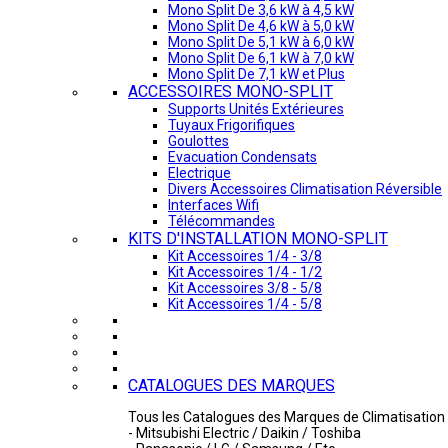
Mono Split De 3,6 kW à 4,5 kW
Mono Split De 4,6 kW à 5,0 kW
Mono Split De 5,1 kW à 6,0 kW
Mono Split De 6,1 kW à 7,0 kW
Mono Split De 7,1 kW et Plus
ACCESSOIRES MONO-SPLIT
Supports Unités Extérieures
Tuyaux Frigorifiques
Goulottes
Evacuation Condensats
Electrique
Divers Accessoires Climatisation Réversible
Interfaces Wifi
Télécommandes
KITS D'INSTALLATION MONO-SPLIT
Kit Accessoires 1/4 - 3/8
Kit Accessoires 1/4 - 1/2
Kit Accessoires 3/8 - 5/8
Kit Accessoires 1/4 - 5/8
CATALOGUES DES MARQUES
Tous les Catalogues des Marques de Climatisation 
- Mitsubishi Electric / Daikin / Toshiba