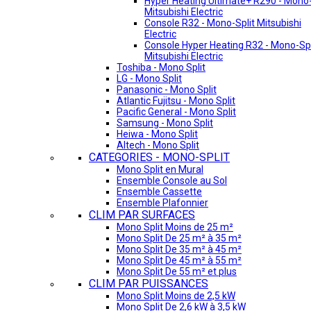
Hyper Heating Ultimate+ R290 - Mono-
Mitsubishi Electric
Console R32 - Mono-Split Mitsubishi
Electric
Console Hyper Heating R32 - Mono-Spl
Mitsubishi Electric
Toshiba - Mono Split
LG - Mono Split
Panasonic - Mono Split
Atlantic Fujitsu - Mono Split
Pacific General - Mono Split
Samsung - Mono Split
Heiwa - Mono Split
Altech - Mono Split
CATEGORIES - MONO-SPLIT
Mono Split en Mural
Ensemble Console au Sol
Ensemble Cassette
Ensemble Plafonnier
CLIM PAR SURFACES
Mono Split Moins de 25 m²
Mono Split De 25 m² à 35 m²
Mono Split De 35 m² à 45 m²
Mono Split De 45 m² à 55 m²
Mono Split De 55 m² et plus
CLIM PAR PUISSANCES
Mono Split Moins de 2,5 kW
Mono Split De 2,6 kW à 3,5 kW