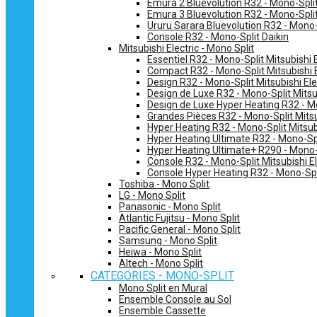
Emura 2 Bluevolution R32 - Mono-Split
Emura 3 Bluevolution R32 - Mono-Split
Ururu Sarara Bluevolution R32 - Mono-
Console R32 - Mono-Split Daikin
Mitsubishi Electric - Mono Split
Essentiel R32 - Mono-Split Mitsubishi E
Compact R32 - Mono-Split Mitsubishi E
Design R32 - Mono-Split Mitsubishi Ele
Design de Luxe R32 - Mono-Split Mitsub
Design de Luxe Hyper Heating R32 - Mo
Grandes Pièces R32 - Mono-Split Mitsub
Hyper Heating R32 - Mono-Split Mitsubi
Hyper Heating Ultimate R32 - Mono-Spli
Hyper Heating Ultimate+ R290 - Mono-S
Console R32 - Mono-Split Mitsubishi El
Console Hyper Heating R32 - Mono-Spli
Toshiba - Mono Split
LG - Mono Split
Panasonic - Mono Split
Atlantic Fujitsu - Mono Split
Pacific General - Mono Split
Samsung - Mono Split
Heiwa - Mono Split
Altech - Mono Split
CATEGORIES - MONO-SPLIT
Mono Split en Mural
Ensemble Console au Sol
Ensemble Cassette