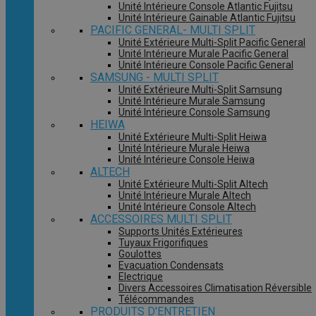
Unité Intérieure Console Atlantic Fujitsu
Unité Intérieure Gainable Atlantic Fujitsu
PACIFIC GENERAL- MULTI SPLIT
Unité Extérieure Multi-Split Pacific General
Unité Intérieure Murale Pacific General
Unité Intérieure Console Pacific General
SAMSUNG - MULTI SPLIT
Unité Extérieure Multi-Split Samsung
Unité Intérieure Murale Samsung
Unité Intérieure Console Samsung
HEIWA
Unité Extérieure Multi-Split Heiwa
Unité Intérieure Murale Heiwa
Unité Intérieure Console Heiwa
ALTECH
Unité Extérieure Multi-Split Altech
Unité Intérieure Murale Altech
Unité Intérieure Console Altech
ACCESSOIRES MULTI SPLIT
Supports Unités Extérieures
Tuyaux Frigorifiques
Goulottes
Evacuation Condensats
Electrique
Divers Accessoires Climatisation Réversible
Télécommandes
PRODUITS D'ENTRETIEN