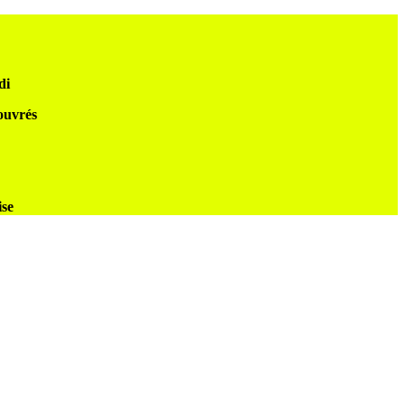
di
 ouvrés
ise