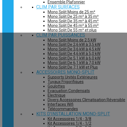
Ensemble Plafonnier
CLIM PAR SURFACES
Mono Split Moins de 25 m²
Mono Split De 25 m² à 35 m²
Mono Split De 35 m² à 45 m²
Mono Split De 45 m² à 55 m²
Mono Split De 55 m² et plus
CLIM PAR PUISSANCES
Mono Split Moins de 2,5 kW
Mono Split De 2,6 kW à 3,5 kW
Mono Split De 3,6 kW à 4,5 kW
Mono Split De 4,6 kW à 5,0 kW
Mono Split De 5,1 kW à 6,0 kW
Mono Split De 6,1 kW à 7,0 kW
Mono Split De 7,1 kW et Plus
ACCESSOIRES MONO-SPLIT
Supports Unités Extérieures
Tuyaux Frigorifiques
Goulottes
Evacuation Condensats
Electrique
Divers Accessoires Climatisation Réversible
Interfaces Wifi
Télécommandes
KITS D'INSTALLATION MONO-SPLIT
Kit Accessoires 1/4 - 3/8
Kit Accessoires 1/4 - 1/2