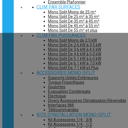
Ensemble Plafonnier
CLIM PAR SURFACES
Mono Split Moins de 25 m²
Mono Split De 25 m² à 35 m²
Mono Split De 35 m² à 45 m²
Mono Split De 45 m² à 55 m²
Mono Split De 55 m² et plus
CLIM PAR PUISSANCES
Mono Split Moins de 2,5 kW
Mono Split De 2,6 kW à 3,5 kW
Mono Split De 3,6 kW à 4,5 kW
Mono Split De 4,6 kW à 5,0 kW
Mono Split De 5,1 kW à 6,0 kW
Mono Split De 6,1 kW à 7,0 kW
Mono Split De 7,1 kW et Plus
ACCESSOIRES MONO-SPLIT
Supports Unités Extérieures
Tuyaux Frigorifiques
Goulottes
Evacuation Condensats
Electrique
Divers Accessoires Climatisation Réversible
Interfaces Wifi
Télécommandes
KITS D'INSTALLATION MONO-SPLIT
Kit Accessoires 1/4 - 3/8
Kit Accessoires 1/4 - 1/2