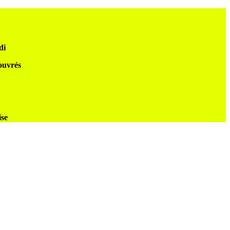
di
 ouvrés
ise