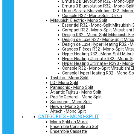
Emura 2 Bluevolution R32 - Mono-Split
Emura 3 Bluevolution R32 - Mono-Split
Ururu Sarara Bluevolution R32 - Mono-
Console R32 - Mono-Split Daikin
Mitsubishi Electric - Mono Split
Essentiel R32 - Mono-Split Mitsubishi E
Compact R32 - Mono-Split Mitsubishi E
Design R32 - Mono-Split Mitsubishi Ele
Design de Luxe R32 - Mono-Split Mitsub
Design de Luxe Hyper Heating R32 - Mo
Grandes Pièces R32 - Mono-Split Mitsub
Hyper Heating R32 - Mono-Split Mitsubi
Hyper Heating Ultimate R32 - Mono-Spli
Hyper Heating Ultimate+ R290 - Mono-S
Console R32 - Mono-Split Mitsubishi El
Console Hyper Heating R32 - Mono-Spli
Toshiba - Mono Split
LG - Mono Split
Panasonic - Mono Split
Atlantic Fujitsu - Mono Split
Pacific General - Mono Split
Samsung - Mono Split
Heiwa - Mono Split
Altech - Mono Split
CATEGORIES - MONO-SPLIT
Mono Split en Mural
Ensemble Console au Sol
Ensemble Cassette