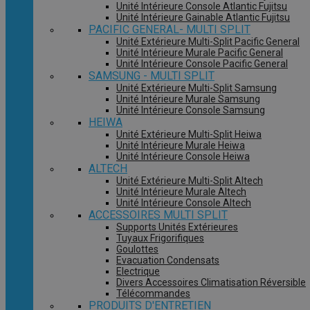
Unité Intérieure Console Atlantic Fujitsu
Unité Intérieure Gainable Atlantic Fujitsu
PACIFIC GENERAL- MULTI SPLIT
Unité Extérieure Multi-Split Pacific General
Unité Intérieure Murale Pacific General
Unité Intérieure Console Pacific General
SAMSUNG - MULTI SPLIT
Unité Extérieure Multi-Split Samsung
Unité Intérieure Murale Samsung
Unité Intérieure Console Samsung
HEIWA
Unité Extérieure Multi-Split Heiwa
Unité Intérieure Murale Heiwa
Unité Intérieure Console Heiwa
ALTECH
Unité Extérieure Multi-Split Altech
Unité Intérieure Murale Altech
Unité Intérieure Console Altech
ACCESSOIRES MULTI SPLIT
Supports Unités Extérieures
Tuyaux Frigorifiques
Goulottes
Evacuation Condensats
Electrique
Divers Accessoires Climatisation Réversible
Télécommandes
PRODUITS D'ENTRETIEN