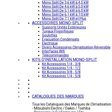
Mono Split De 3,6 kW à 4,5 kW
Mono Split De 4,6 kW à 5,0 kW
Mono Split De 5,1 kW à 6,0 kW
Mono Split De 6,1 kW à 7,0 kW
Mono Split De 7,1 kW et Plus
ACCESSOIRES MONO-SPLIT
Supports Unités Extérieures
Tuyaux Frigorifiques
Goulottes
Evacuation Condensats
Electrique
Divers Accessoires Climatisation Réversible
Interfaces Wifi
Télécommandes
KITS D'INSTALLATION MONO-SPLIT
Kit Accessoires 1/4 - 3/8
Kit Accessoires 1/4 - 1/2
Kit Accessoires 3/8 - 5/8
Kit Accessoires 1/4 - 5/8
CATALOGUES DES MARQUES
Tous les Catalogues des Marques de Climatisation 
- Mitsubishi Electric / Daikin / Toshiba