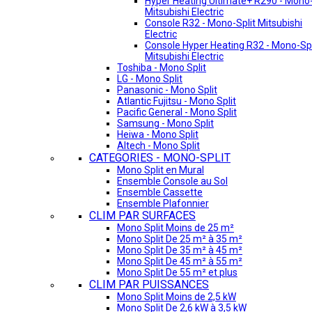
Hyper Heating Ultimate+ R290 - Mono-
Mitsubishi Electric
Console R32 - Mono-Split Mitsubishi
Electric
Console Hyper Heating R32 - Mono-Spl
Mitsubishi Electric
Toshiba - Mono Split
LG - Mono Split
Panasonic - Mono Split
Atlantic Fujitsu - Mono Split
Pacific General - Mono Split
Samsung - Mono Split
Heiwa - Mono Split
Altech - Mono Split
CATEGORIES - MONO-SPLIT
Mono Split en Mural
Ensemble Console au Sol
Ensemble Cassette
Ensemble Plafonnier
CLIM PAR SURFACES
Mono Split Moins de 25 m²
Mono Split De 25 m² à 35 m²
Mono Split De 35 m² à 45 m²
Mono Split De 45 m² à 55 m²
Mono Split De 55 m² et plus
CLIM PAR PUISSANCES
Mono Split Moins de 2,5 kW
Mono Split De 2,6 kW à 3,5 kW