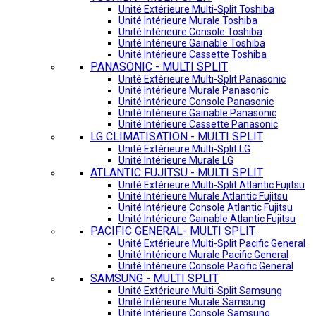
Unité Extérieure Multi-Split Toshiba
Unité Intérieure Murale Toshiba
Unité Intérieure Console Toshiba
Unité Intérieure Gainable Toshiba
Unité Intérieure Cassette Toshiba
PANASONIC - MULTI SPLIT
Unité Extérieure Multi-Split Panasonic
Unité Intérieure Murale Panasonic
Unité Intérieure Console Panasonic
Unité Intérieure Gainable Panasonic
Unité Intérieure Cassette Panasonic
LG CLIMATISATION - MULTI SPLIT
Unité Extérieure Multi-Split LG
Unité Intérieure Murale LG
ATLANTIC FUJITSU - MULTI SPLIT
Unité Extérieure Multi-Split Atlantic Fujitsu
Unité Intérieure Murale Atlantic Fujitsu
Unité Intérieure Console Atlantic Fujitsu
Unité Intérieure Gainable Atlantic Fujitsu
PACIFIC GENERAL- MULTI SPLIT
Unité Extérieure Multi-Split Pacific General
Unité Intérieure Murale Pacific General
Unité Intérieure Console Pacific General
SAMSUNG - MULTI SPLIT
Unité Extérieure Multi-Split Samsung
Unité Intérieure Murale Samsung
Unité Intérieure Console Samsung