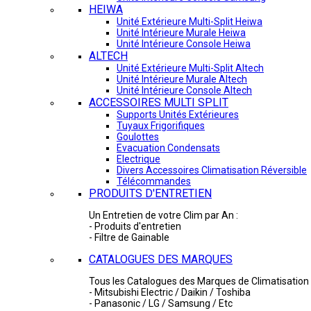
HEIWA
Unité Extérieure Multi-Split Heiwa
Unité Intérieure Murale Heiwa
Unité Intérieure Console Heiwa
ALTECH
Unité Extérieure Multi-Split Altech
Unité Intérieure Murale Altech
Unité Intérieure Console Altech
ACCESSOIRES MULTI SPLIT
Supports Unités Extérieures
Tuyaux Frigorifiques
Goulottes
Evacuation Condensats
Electrique
Divers Accessoires Climatisation Réversible
Télécommandes
PRODUITS D'ENTRETIEN
Un Entretien de votre Clim par An :
- Produits d'entretien
- Filtre de Gainable
CATALOGUES DES MARQUES
Tous les Catalogues des Marques de Climatisation 
- Mitsubishi Electric / Daikin / Toshiba
- Panasonic / LG / Samsung / Etc