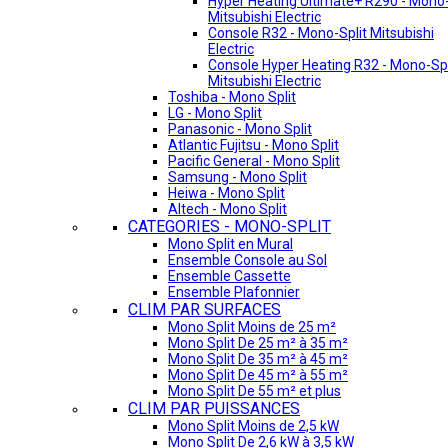
Hyper Heating Ultimate+ R290 - Mono-
Mitsubishi Electric
Console R32 - Mono-Split Mitsubishi
Electric
Console Hyper Heating R32 - Mono-Spl
Mitsubishi Electric
Toshiba - Mono Split
LG - Mono Split
Panasonic - Mono Split
Atlantic Fujitsu - Mono Split
Pacific General - Mono Split
Samsung - Mono Split
Heiwa - Mono Split
Altech - Mono Split
CATEGORIES - MONO-SPLIT
Mono Split en Mural
Ensemble Console au Sol
Ensemble Cassette
Ensemble Plafonnier
CLIM PAR SURFACES
Mono Split Moins de 25 m²
Mono Split De 25 m² à 35 m²
Mono Split De 35 m² à 45 m²
Mono Split De 45 m² à 55 m²
Mono Split De 55 m² et plus
CLIM PAR PUISSANCES
Mono Split Moins de 2,5 kW
Mono Split De 2,6 kW à 3,5 kW