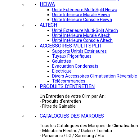
HEIWA
Unité Extérieure Multi-Split Heiwa
Unité Intérieure Murale Heiwa
Unité Intérieure Console Heiwa
ALTECH
Unité Extérieure Multi-Split Altech
Unité Intérieure Murale Altech
Unité Intérieure Console Altech
ACCESSOIRES MULTI SPLIT
Supports Unités Extérieures
Tuyaux Frigorifiques
Goulottes
Evacuation Condensats
Electrique
Divers Accessoires Climatisation Réversible
Télécommandes
PRODUITS D'ENTRETIEN
Un Entretien de votre Clim par An :
- Produits d'entretien
- Filtre de Gainable
CATALOGUES DES MARQUES
Tous les Catalogues des Marques de Climatisation 
- Mitsubishi Electric / Daikin / Toshiba
- Panasonic / LG / Samsung / Etc