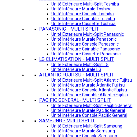
Unité Extérieure Multi-Split Toshiba
Unité Intérieure Murale Toshiba
Unité Intérieure Console Toshiba
Unité Intérieure Gainable Toshiba
Unité Intérieure Cassette Toshiba
PANASONIC - MULTI SPLIT
Unité Extérieure Multi-Split Panasonic
Unité Intérieure Murale Panasonic
Unité Intérieure Console Panasonic
Unité Intérieure Gainable Panasonic
Unité Intérieure Cassette Panasonic
LG CLIMATISATION - MULTI SPLIT
Unité Extérieure Multi-Split LG
Unité Intérieure Murale LG
ATLANTIC FUJITSU - MULTI SPLIT
Unité Extérieure Multi-Split Atlantic Fujitsu
Unité Intérieure Murale Atlantic Fujitsu
Unité Intérieure Console Atlantic Fujitsu
Unité Intérieure Gainable Atlantic Fujitsu
PACIFIC GENERAL- MULTI SPLIT
Unité Extérieure Multi-Split Pacific General
Unité Intérieure Murale Pacific General
Unité Intérieure Console Pacific General
SAMSUNG - MULTI SPLIT
Unité Extérieure Multi-Split Samsung
Unité Intérieure Murale Samsung
Unité Intérieure Console Samsung