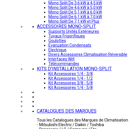
Mono Split De 3,6 kW à 4,5 kW
Mono Split De 4,6 kW à 5,0 kW
Mono Split De 5,1 kW à 6,0 kW
Mono Split De 6,1 kW à 7,0 kW
Mono Split De 7,1 kW et Plus
ACCESSOIRES MONO-SPLIT
Supports Unités Extérieures
Tuyaux Frigorifiques
Goulottes
Evacuation Condensats
Electrique
Divers Accessoires Climatisation Réversible
Interfaces Wifi
Télécommandes
KITS D'INSTALLATION MONO-SPLIT
Kit Accessoires 1/4 - 3/8
Kit Accessoires 1/4 - 1/2
Kit Accessoires 3/8 - 5/8
Kit Accessoires 1/4 - 5/8
CATALOGUES DES MARQUES
Tous les Catalogues des Marques de Climatisation 
- Mitsubishi Electric / Daikin / Toshiba