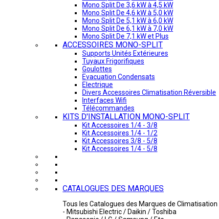
Mono Split De 3,6 kW à 4,5 kW
Mono Split De 4,6 kW à 5,0 kW
Mono Split De 5,1 kW à 6,0 kW
Mono Split De 6,1 kW à 7,0 kW
Mono Split De 7,1 kW et Plus
ACCESSOIRES MONO-SPLIT
Supports Unités Extérieures
Tuyaux Frigorifiques
Goulottes
Evacuation Condensats
Electrique
Divers Accessoires Climatisation Réversible
Interfaces Wifi
Télécommandes
KITS D'INSTALLATION MONO-SPLIT
Kit Accessoires 1/4 - 3/8
Kit Accessoires 1/4 - 1/2
Kit Accessoires 3/8 - 5/8
Kit Accessoires 1/4 - 5/8
CATALOGUES DES MARQUES
Tous les Catalogues des Marques de Climatisation 
- Mitsubishi Electric / Daikin / Toshiba