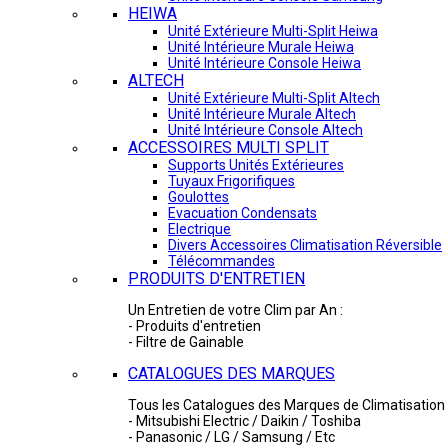
HEIWA
Unité Extérieure Multi-Split Heiwa
Unité Intérieure Murale Heiwa
Unité Intérieure Console Heiwa
ALTECH
Unité Extérieure Multi-Split Altech
Unité Intérieure Murale Altech
Unité Intérieure Console Altech
ACCESSOIRES MULTI SPLIT
Supports Unités Extérieures
Tuyaux Frigorifiques
Goulottes
Evacuation Condensats
Electrique
Divers Accessoires Climatisation Réversible
Télécommandes
PRODUITS D'ENTRETIEN
Un Entretien de votre Clim par An :
- Produits d'entretien
- Filtre de Gainable
CATALOGUES DES MARQUES
Tous les Catalogues des Marques de Climatisation 
- Mitsubishi Electric / Daikin / Toshiba
- Panasonic / LG / Samsung / Etc