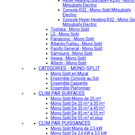
Hyper Heating Ultimate+ R290 - Mono-
Mitsubishi Electric
Console R32 - Mono-Split Mitsubishi
Electric
Console Hyper Heating R32 - Mono-Spl
Mitsubishi Electric
Toshiba - Mono Split
LG - Mono Split
Panasonic - Mono Split
Atlantic Fujitsu - Mono Split
Pacific General - Mono Split
Samsung - Mono Split
Heiwa - Mono Split
Altech - Mono Split
CATEGORIES - MONO-SPLIT
Mono Split en Mural
Ensemble Console au Sol
Ensemble Cassette
Ensemble Plafonnier
CLIM PAR SURFACES
Mono Split Moins de 25 m²
Mono Split De 25 m² à 35 m²
Mono Split De 35 m² à 45 m²
Mono Split De 45 m² à 55 m²
Mono Split De 55 m² et plus
CLIM PAR PUISSANCES
Mono Split Moins de 2,5 kW
Mono Split De 2,6 kW à 3,5 kW