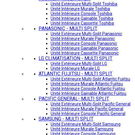
Unité Extérieure Multi-Split Toshiba
Unité Intérieure Murale Toshiba
Unité Intérieure Console Toshiba
Unité Intérieure Gainable Toshiba
Unité Intérieure Cassette Toshiba
PANASONIC - MULTI SPLIT
Unité Extérieure Multi-Split Panasonic
Unité Intérieure Murale Panasonic
Unité Intérieure Console Panasonic
Unité Intérieure Gainable Panasonic
Unité Intérieure Cassette Panasonic
LG CLIMATISATION - MULTI SPLIT
Unité Extérieure Multi-Split LG
Unité Intérieure Murale LG
ATLANTIC FUJITSU - MULTI SPLIT
Unité Extérieure Multi-Split Atlantic Fujitsu
Unité Intérieure Murale Atlantic Fujitsu
Unité Intérieure Console Atlantic Fujitsu
Unité Intérieure Gainable Atlantic Fujitsu
PACIFIC GENERAL- MULTI SPLIT
Unité Extérieure Multi-Split Pacific General
Unité Intérieure Murale Pacific General
Unité Intérieure Console Pacific General
SAMSUNG - MULTI SPLIT
Unité Extérieure Multi-Split Samsung
Unité Intérieure Murale Samsung
Unité Intérieure Console Samsung