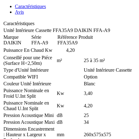
Caractéristiques
Avis
Caractéristiques
Unité Intérieure Cassette FFA35A9 DAIKIN FFA-A9
Marque
Série
Référence Produit
DAIKIN
FFA-A9
FFA35A9
Puissance En Chaud
Kw
4,20
Conseillé pour une Piéce
m²
25 à 35 m²
(Surface H<2,50m)
Type d'Unité Intérieure
Unité Intérieure Cassette
Compatible WIFI
Option
Couleur Unité Intérieure
Blanc
Puissance Nominale en
Kw
3,40
Froid U.Int Split
Puissance Nominale en
Kw
4,20
Chaud U.Int Split
Pression Acoustique Mini
dB
25
Pression Acoustique Maxi
dB
34
Dimensions Encastrement
: Hauteur x Largeur x
mm
260x575x575