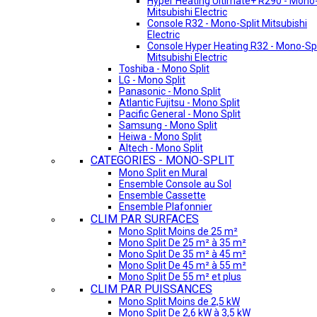
Hyper Heating Ultimate+ R290 - Mono-
Mitsubishi Electric
Console R32 - Mono-Split Mitsubishi
Electric
Console Hyper Heating R32 - Mono-Spl
Mitsubishi Electric
Toshiba - Mono Split
LG - Mono Split
Panasonic - Mono Split
Atlantic Fujitsu - Mono Split
Pacific General - Mono Split
Samsung - Mono Split
Heiwa - Mono Split
Altech - Mono Split
CATEGORIES - MONO-SPLIT
Mono Split en Mural
Ensemble Console au Sol
Ensemble Cassette
Ensemble Plafonnier
CLIM PAR SURFACES
Mono Split Moins de 25 m²
Mono Split De 25 m² à 35 m²
Mono Split De 35 m² à 45 m²
Mono Split De 45 m² à 55 m²
Mono Split De 55 m² et plus
CLIM PAR PUISSANCES
Mono Split Moins de 2,5 kW
Mono Split De 2,6 kW à 3,5 kW