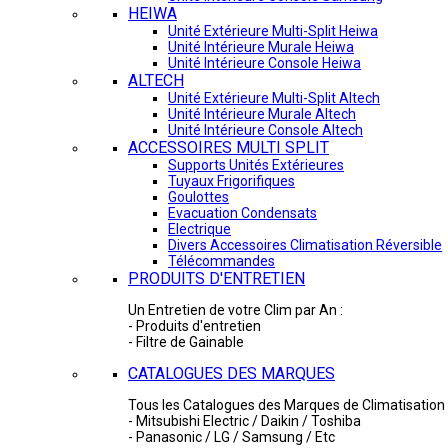
HEIWA
Unité Extérieure Multi-Split Heiwa
Unité Intérieure Murale Heiwa
Unité Intérieure Console Heiwa
ALTECH
Unité Extérieure Multi-Split Altech
Unité Intérieure Murale Altech
Unité Intérieure Console Altech
ACCESSOIRES MULTI SPLIT
Supports Unités Extérieures
Tuyaux Frigorifiques
Goulottes
Evacuation Condensats
Electrique
Divers Accessoires Climatisation Réversible
Télécommandes
PRODUITS D'ENTRETIEN
Un Entretien de votre Clim par An :
- Produits d'entretien
- Filtre de Gainable
CATALOGUES DES MARQUES
Tous les Catalogues des Marques de Climatisation 
- Mitsubishi Electric / Daikin / Toshiba
- Panasonic / LG / Samsung / Etc