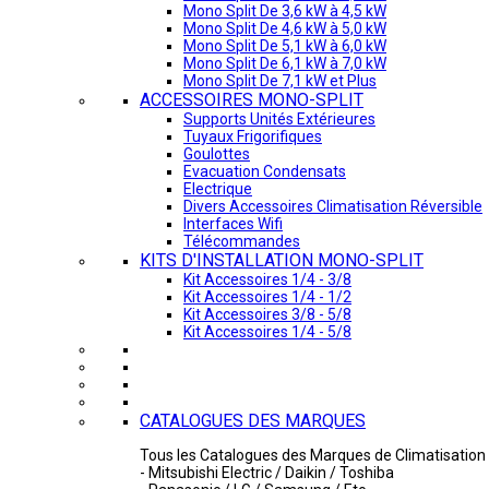
Mono Split De 3,6 kW à 4,5 kW
Mono Split De 4,6 kW à 5,0 kW
Mono Split De 5,1 kW à 6,0 kW
Mono Split De 6,1 kW à 7,0 kW
Mono Split De 7,1 kW et Plus
ACCESSOIRES MONO-SPLIT
Supports Unités Extérieures
Tuyaux Frigorifiques
Goulottes
Evacuation Condensats
Electrique
Divers Accessoires Climatisation Réversible
Interfaces Wifi
Télécommandes
KITS D'INSTALLATION MONO-SPLIT
Kit Accessoires 1/4 - 3/8
Kit Accessoires 1/4 - 1/2
Kit Accessoires 3/8 - 5/8
Kit Accessoires 1/4 - 5/8
CATALOGUES DES MARQUES
Tous les Catalogues des Marques de Climatisation 
- Mitsubishi Electric / Daikin / Toshiba