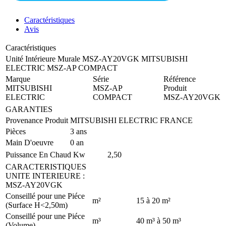
Caractéristiques
Avis
Caractéristiques
Unité Intérieure Murale MSZ-AY20VGK MITSUBISHI
ELECTRIC MSZ-AP COMPACT
Marque
Série
Référence
MITSUBISHI
MSZ-AP
Produit
ELECTRIC
COMPACT
MSZ-AY20VGK
GARANTIES
Provenance Produit
MITSUBISHI ELECTRIC FRANCE
Pièces
3 ans
Main D'oeuvre
0 an
Puissance En Chaud
Kw
2,50
CARACTERISTIQUES
UNITE INTERIEURE
:
MSZ-AY20VGK
Conseillé pour une Piéce
m²
15 à 20 m²
(Surface H<2,50m)
Conseillé pour une Piéce
m³
40 m³ à 50 m³
(Volume)