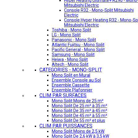
Hyper Heating Ultimate+ R290 - Mono-
Mitsubishi Electric
Console R32 - Mono-Split Mitsubishi
Electric
Console Hyper Heating R32 - Mono-Spl
Mitsubishi Electric
Toshiba - Mono Split
LG - Mono Split
Panasonic - Mono Split
Atlantic Fujitsu - Mono Split
Pacific General - Mono Split
Samsung - Mono Split
Heiwa - Mono Split
Altech - Mono Split
CATEGORIES - MONO-SPLIT
Mono Split en Mural
Ensemble Console au Sol
Ensemble Cassette
Ensemble Plafonnier
CLIM PAR SURFACES
Mono Split Moins de 25 m²
Mono Split De 25 m² à 35 m²
Mono Split De 35 m² à 45 m²
Mono Split De 45 m² à 55 m²
Mono Split De 55 m² et plus
CLIM PAR PUISSANCES
Mono Split Moins de 2,5 kW
Mono Split De 2,6 kW à 3,5 kW