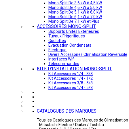
Mono Split De 3,6 kW à 4,5 kW
Mono Split De 4,6 kW à 5,0 kW
Mono Split De 5,1 kW à 6,0 kW
Mono Split De 6,1 kW à 7,0 kW
Mono Split De 7,1 kW et Plus
ACCESSOIRES MONO-SPLIT
Supports Unités Extérieures
Tuyaux Frigorifiques
Goulottes
Evacuation Condensats
Electrique
Divers Accessoires Climatisation Réversible
Interfaces Wifi
Télécommandes
KITS D'INSTALLATION MONO-SPLIT
Kit Accessoires 1/4 - 3/8
Kit Accessoires 1/4 - 1/2
Kit Accessoires 3/8 - 5/8
Kit Accessoires 1/4 - 5/8
CATALOGUES DES MARQUES
Tous les Catalogues des Marques de Climatisation 
- Mitsubishi Electric / Daikin / Toshiba