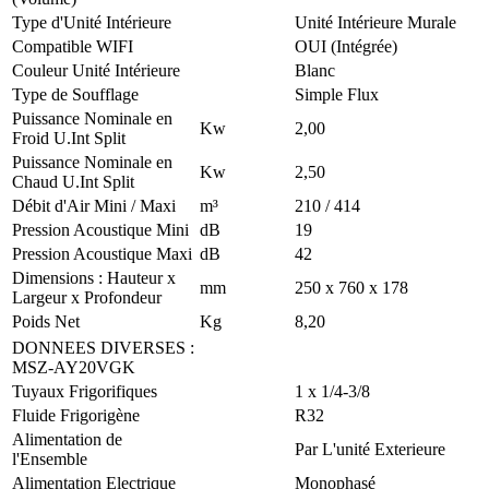
Type d'Unité Intérieure
Unité Intérieure Murale
Compatible WIFI
OUI (Intégrée)
Couleur Unité Intérieure
Blanc
Type de Soufflage
Simple Flux
Puissance Nominale en
Kw
2,00
Froid U.Int Split
Puissance Nominale en
Kw
2,50
Chaud U.Int Split
Débit d'Air Mini / Maxi
m³
210 / 414
Pression Acoustique Mini
dB
19
Pression Acoustique Maxi
dB
42
Dimensions : Hauteur x
mm
250 x 760 x 178
Largeur x Profondeur
Poids Net
Kg
8,20
DONNEES DIVERSES
:
MSZ-AY20VGK
Tuyaux Frigorifiques
1 x 1/4-3/8
Fluide Frigorigène
R32
Alimentation de
Par L'unité Exterieure
l'Ensemble
Alimentation Electrique
Monophasé