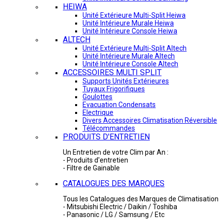
HEIWA
Unité Extérieure Multi-Split Heiwa
Unité Intérieure Murale Heiwa
Unité Intérieure Console Heiwa
ALTECH
Unité Extérieure Multi-Split Altech
Unité Intérieure Murale Altech
Unité Intérieure Console Altech
ACCESSOIRES MULTI SPLIT
Supports Unités Extérieures
Tuyaux Frigorifiques
Goulottes
Evacuation Condensats
Electrique
Divers Accessoires Climatisation Réversible
Télécommandes
PRODUITS D'ENTRETIEN
Un Entretien de votre Clim par An :
- Produits d'entretien
- Filtre de Gainable
CATALOGUES DES MARQUES
Tous les Catalogues des Marques de Climatisation 
- Mitsubishi Electric / Daikin / Toshiba
- Panasonic / LG / Samsung / Etc