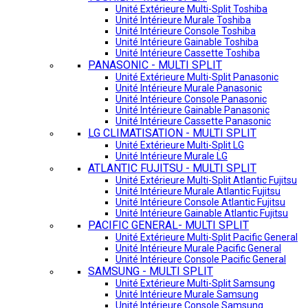
Unité Extérieure Multi-Split Toshiba
Unité Intérieure Murale Toshiba
Unité Intérieure Console Toshiba
Unité Intérieure Gainable Toshiba
Unité Intérieure Cassette Toshiba
PANASONIC - MULTI SPLIT
Unité Extérieure Multi-Split Panasonic
Unité Intérieure Murale Panasonic
Unité Intérieure Console Panasonic
Unité Intérieure Gainable Panasonic
Unité Intérieure Cassette Panasonic
LG CLIMATISATION - MULTI SPLIT
Unité Extérieure Multi-Split LG
Unité Intérieure Murale LG
ATLANTIC FUJITSU - MULTI SPLIT
Unité Extérieure Multi-Split Atlantic Fujitsu
Unité Intérieure Murale Atlantic Fujitsu
Unité Intérieure Console Atlantic Fujitsu
Unité Intérieure Gainable Atlantic Fujitsu
PACIFIC GENERAL- MULTI SPLIT
Unité Extérieure Multi-Split Pacific General
Unité Intérieure Murale Pacific General
Unité Intérieure Console Pacific General
SAMSUNG - MULTI SPLIT
Unité Extérieure Multi-Split Samsung
Unité Intérieure Murale Samsung
Unité Intérieure Console Samsung