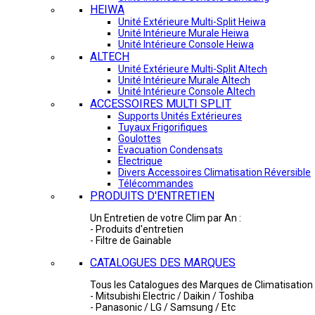
HEIWA
Unité Extérieure Multi-Split Heiwa
Unité Intérieure Murale Heiwa
Unité Intérieure Console Heiwa
ALTECH
Unité Extérieure Multi-Split Altech
Unité Intérieure Murale Altech
Unité Intérieure Console Altech
ACCESSOIRES MULTI SPLIT
Supports Unités Extérieures
Tuyaux Frigorifiques
Goulottes
Evacuation Condensats
Electrique
Divers Accessoires Climatisation Réversible
Télécommandes
PRODUITS D'ENTRETIEN
Un Entretien de votre Clim par An :
- Produits d'entretien
- Filtre de Gainable
CATALOGUES DES MARQUES
Tous les Catalogues des Marques de Climatisation 
- Mitsubishi Electric / Daikin / Toshiba
- Panasonic / LG / Samsung / Etc