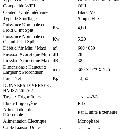
Compatible WIFI
OUI
Couleur Unité Intérieure
Blanc Mat
Type de Soufflage
Simple Flux
Puissance Nominale en
Kw
4,60
Froid U.Int Split
Puissance Nominale en
Kw
5,20
Chaud U.Int Split
Débit d'Air Mini / Maxi
m³
600 / 850
Pression Acoustique Mini
dB
28
Pression Acoustique Maxi
dB
38
Dimensions : Hauteur x
mm
300 X 972 X 225
Largeur x Profondeur
Poids Net
Kg
13,50
DONNEES DIVERSES
:
HMIS2-50P-V2
Tuyaux Frigorifiques
1 x 1/4-3/8
Fluide Frigorigène
R32
Alimentation de
Par L'unité Exterieure
l'Ensemble
Alimentation Electrique
Monophasé
Cable Liaison Unités