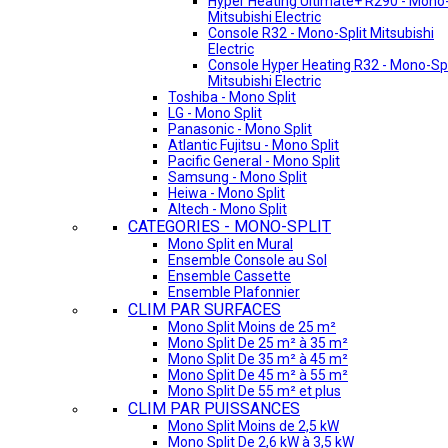
Hyper Heating Ultimate+ R290 - Mono-
Mitsubishi Electric
Console R32 - Mono-Split Mitsubishi
Electric
Console Hyper Heating R32 - Mono-Spl
Mitsubishi Electric
Toshiba - Mono Split
LG - Mono Split
Panasonic - Mono Split
Atlantic Fujitsu - Mono Split
Pacific General - Mono Split
Samsung - Mono Split
Heiwa - Mono Split
Altech - Mono Split
CATEGORIES - MONO-SPLIT
Mono Split en Mural
Ensemble Console au Sol
Ensemble Cassette
Ensemble Plafonnier
CLIM PAR SURFACES
Mono Split Moins de 25 m²
Mono Split De 25 m² à 35 m²
Mono Split De 35 m² à 45 m²
Mono Split De 45 m² à 55 m²
Mono Split De 55 m² et plus
CLIM PAR PUISSANCES
Mono Split Moins de 2,5 kW
Mono Split De 2,6 kW à 3,5 kW