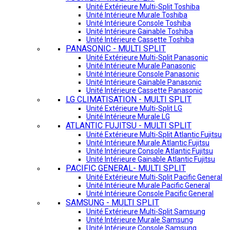
Unité Extérieure Multi-Split Toshiba
Unité Intérieure Murale Toshiba
Unité Intérieure Console Toshiba
Unité Intérieure Gainable Toshiba
Unité Intérieure Cassette Toshiba
PANASONIC - MULTI SPLIT
Unité Extérieure Multi-Split Panasonic
Unité Intérieure Murale Panasonic
Unité Intérieure Console Panasonic
Unité Intérieure Gainable Panasonic
Unité Intérieure Cassette Panasonic
LG CLIMATISATION - MULTI SPLIT
Unité Extérieure Multi-Split LG
Unité Intérieure Murale LG
ATLANTIC FUJITSU - MULTI SPLIT
Unité Extérieure Multi-Split Atlantic Fujitsu
Unité Intérieure Murale Atlantic Fujitsu
Unité Intérieure Console Atlantic Fujitsu
Unité Intérieure Gainable Atlantic Fujitsu
PACIFIC GENERAL- MULTI SPLIT
Unité Extérieure Multi-Split Pacific General
Unité Intérieure Murale Pacific General
Unité Intérieure Console Pacific General
SAMSUNG - MULTI SPLIT
Unité Extérieure Multi-Split Samsung
Unité Intérieure Murale Samsung
Unité Intérieure Console Samsung