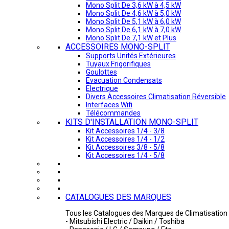
Mono Split De 3,6 kW à 4,5 kW
Mono Split De 4,6 kW à 5,0 kW
Mono Split De 5,1 kW à 6,0 kW
Mono Split De 6,1 kW à 7,0 kW
Mono Split De 7,1 kW et Plus
ACCESSOIRES MONO-SPLIT
Supports Unités Extérieures
Tuyaux Frigorifiques
Goulottes
Evacuation Condensats
Electrique
Divers Accessoires Climatisation Réversible
Interfaces Wifi
Télécommandes
KITS D'INSTALLATION MONO-SPLIT
Kit Accessoires 1/4 - 3/8
Kit Accessoires 1/4 - 1/2
Kit Accessoires 3/8 - 5/8
Kit Accessoires 1/4 - 5/8
CATALOGUES DES MARQUES
Tous les Catalogues des Marques de Climatisation 
- Mitsubishi Electric / Daikin / Toshiba