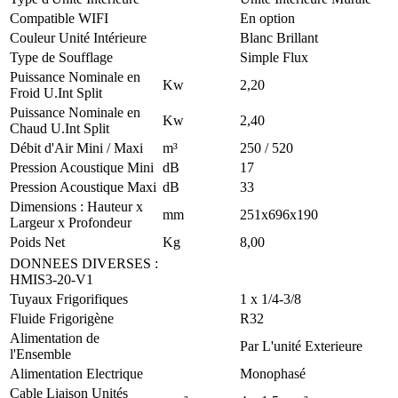
Compatible WIFI
En option
Couleur Unité Intérieure
Blanc Brillant
Type de Soufflage
Simple Flux
Puissance Nominale en
Kw
2,20
Froid U.Int Split
Puissance Nominale en
Kw
2,40
Chaud U.Int Split
Débit d'Air Mini / Maxi
m³
250 / 520
Pression Acoustique Mini
dB
17
Pression Acoustique Maxi
dB
33
Dimensions : Hauteur x
mm
251x696x190
Largeur x Profondeur
Poids Net
Kg
8,00
DONNEES DIVERSES
:
HMIS3-20-V1
Tuyaux Frigorifiques
1 x 1/4-3/8
Fluide Frigorigène
R32
Alimentation de
Par L'unité Exterieure
l'Ensemble
Alimentation Electrique
Monophasé
Cable Liaison Unités