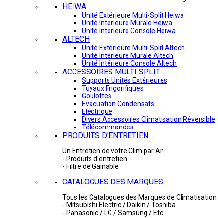
HEIWA
Unité Extérieure Multi-Split Heiwa
Unité Intérieure Murale Heiwa
Unité Intérieure Console Heiwa
ALTECH
Unité Extérieure Multi-Split Altech
Unité Intérieure Murale Altech
Unité Intérieure Console Altech
ACCESSOIRES MULTI SPLIT
Supports Unités Extérieures
Tuyaux Frigorifiques
Goulottes
Evacuation Condensats
Electrique
Divers Accessoires Climatisation Réversible
Télécommandes
PRODUITS D'ENTRETIEN
Un Entretien de votre Clim par An :
- Produits d'entretien
- Filtre de Gainable
CATALOGUES DES MARQUES
Tous les Catalogues des Marques de Climatisation 
- Mitsubishi Electric / Daikin / Toshiba
- Panasonic / LG / Samsung / Etc