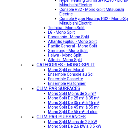
Hyper Heating Ultimate+ R290 - Mono-
Mitsubishi Electric
Console R32 - Mono-Split Mitsubishi
Electric
Console Hyper Heating R32 - Mono-Spl
Mitsubishi Electric
Toshiba - Mono Split
LG - Mono Split
Panasonic - Mono Split
Atlantic Fujitsu - Mono Split
Pacific General - Mono Split
Samsung - Mono Split
Heiwa - Mono Split
Altech - Mono Split
CATEGORIES - MONO-SPLIT
Mono Split en Mural
Ensemble Console au Sol
Ensemble Cassette
Ensemble Plafonnier
CLIM PAR SURFACES
Mono Split Moins de 25 m²
Mono Split De 25 m² à 35 m²
Mono Split De 35 m² à 45 m²
Mono Split De 45 m² à 55 m²
Mono Split De 55 m² et plus
CLIM PAR PUISSANCES
Mono Split Moins de 2,5 kW
Mono Split De 2,6 kW à 3,5 kW