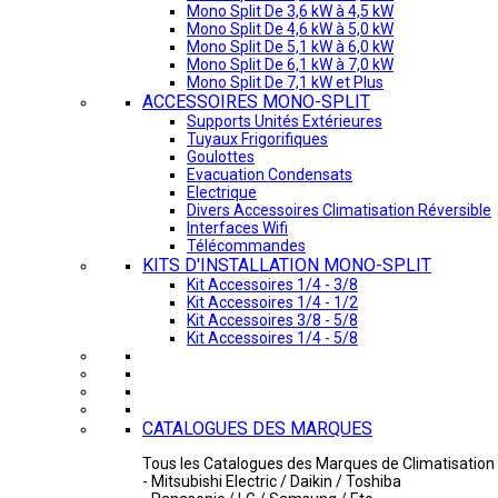
Mono Split De 3,6 kW à 4,5 kW
Mono Split De 4,6 kW à 5,0 kW
Mono Split De 5,1 kW à 6,0 kW
Mono Split De 6,1 kW à 7,0 kW
Mono Split De 7,1 kW et Plus
ACCESSOIRES MONO-SPLIT
Supports Unités Extérieures
Tuyaux Frigorifiques
Goulottes
Evacuation Condensats
Electrique
Divers Accessoires Climatisation Réversible
Interfaces Wifi
Télécommandes
KITS D'INSTALLATION MONO-SPLIT
Kit Accessoires 1/4 - 3/8
Kit Accessoires 1/4 - 1/2
Kit Accessoires 3/8 - 5/8
Kit Accessoires 1/4 - 5/8
CATALOGUES DES MARQUES
Tous les Catalogues des Marques de Climatisation 
- Mitsubishi Electric / Daikin / Toshiba