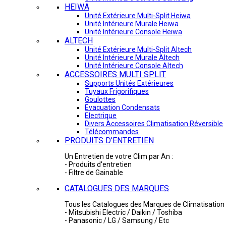
HEIWA
Unité Extérieure Multi-Split Heiwa
Unité Intérieure Murale Heiwa
Unité Intérieure Console Heiwa
ALTECH
Unité Extérieure Multi-Split Altech
Unité Intérieure Murale Altech
Unité Intérieure Console Altech
ACCESSOIRES MULTI SPLIT
Supports Unités Extérieures
Tuyaux Frigorifiques
Goulottes
Evacuation Condensats
Electrique
Divers Accessoires Climatisation Réversible
Télécommandes
PRODUITS D'ENTRETIEN
Un Entretien de votre Clim par An :
- Produits d'entretien
- Filtre de Gainable
CATALOGUES DES MARQUES
Tous les Catalogues des Marques de Climatisation 
- Mitsubishi Electric / Daikin / Toshiba
- Panasonic / LG / Samsung / Etc