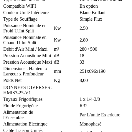
Compatible WIFI
En option
Couleur Unité Intérieure
Blanc Brillant
Type de Soufflage
Simple Flux
Puissance Nominale en
Kw
2,50
Froid U.Int Split
Puissance Nominale en
Kw
2,80
Chaud U.Int Split
Débit d'Air Mini / Maxi
m³
280 / 500
Pression Acoustique Mini
dB
18
Pression Acoustique Maxi
dB
33
Dimensions : Hauteur x
mm
251x696x190
Largeur x Profondeur
Poids Net
Kg
8,00
DONNEES DIVERSES
:
HMIS3-25-V1
Tuyaux Frigorifiques
1 x 1/4-3/8
Fluide Frigorigène
R32
Alimentation de
Par L'unité Exterieure
l'Ensemble
Alimentation Electrique
Monophasé
Cable Liaison Unités