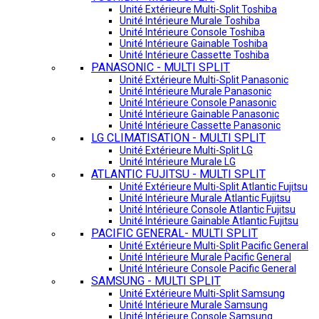
Unité Extérieure Multi-Split Toshiba
Unité Intérieure Murale Toshiba
Unité Intérieure Console Toshiba
Unité Intérieure Gainable Toshiba
Unité Intérieure Cassette Toshiba
PANASONIC - MULTI SPLIT
Unité Extérieure Multi-Split Panasonic
Unité Intérieure Murale Panasonic
Unité Intérieure Console Panasonic
Unité Intérieure Gainable Panasonic
Unité Intérieure Cassette Panasonic
LG CLIMATISATION - MULTI SPLIT
Unité Extérieure Multi-Split LG
Unité Intérieure Murale LG
ATLANTIC FUJITSU - MULTI SPLIT
Unité Extérieure Multi-Split Atlantic Fujitsu
Unité Intérieure Murale Atlantic Fujitsu
Unité Intérieure Console Atlantic Fujitsu
Unité Intérieure Gainable Atlantic Fujitsu
PACIFIC GENERAL- MULTI SPLIT
Unité Extérieure Multi-Split Pacific General
Unité Intérieure Murale Pacific General
Unité Intérieure Console Pacific General
SAMSUNG - MULTI SPLIT
Unité Extérieure Multi-Split Samsung
Unité Intérieure Murale Samsung
Unité Intérieure Console Samsung