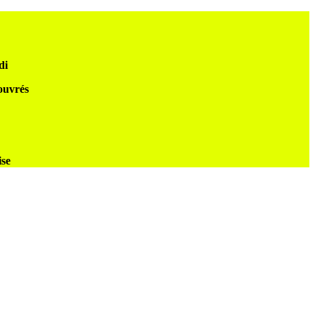
di
 ouvrés
ise