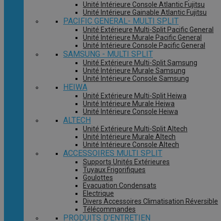
Unité Intérieure Console Atlantic Fujitsu
Unité Intérieure Gainable Atlantic Fujitsu
PACIFIC GENERAL- MULTI SPLIT
Unité Extérieure Multi-Split Pacific General
Unité Intérieure Murale Pacific General
Unité Intérieure Console Pacific General
SAMSUNG - MULTI SPLIT
Unité Extérieure Multi-Split Samsung
Unité Intérieure Murale Samsung
Unité Intérieure Console Samsung
HEIWA
Unité Extérieure Multi-Split Heiwa
Unité Intérieure Murale Heiwa
Unité Intérieure Console Heiwa
ALTECH
Unité Extérieure Multi-Split Altech
Unité Intérieure Murale Altech
Unité Intérieure Console Altech
ACCESSOIRES MULTI SPLIT
Supports Unités Extérieures
Tuyaux Frigorifiques
Goulottes
Evacuation Condensats
Electrique
Divers Accessoires Climatisation Réversible
Télécommandes
PRODUITS D'ENTRETIEN