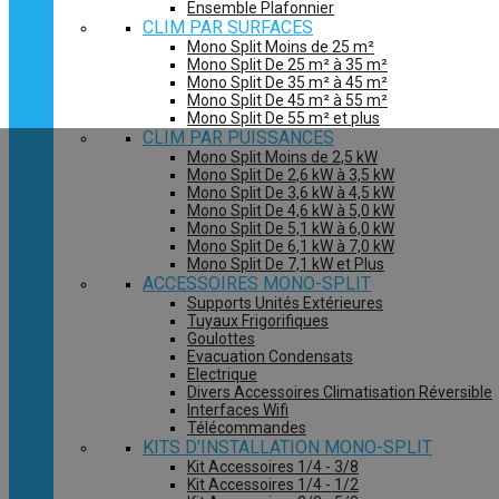
Ensemble Plafonnier
CLIM PAR SURFACES
Mono Split Moins de 25 m²
Mono Split De 25 m² à 35 m²
Mono Split De 35 m² à 45 m²
Mono Split De 45 m² à 55 m²
Mono Split De 55 m² et plus
CLIM PAR PUISSANCES
Mono Split Moins de 2,5 kW
Mono Split De 2,6 kW à 3,5 kW
Mono Split De 3,6 kW à 4,5 kW
Mono Split De 4,6 kW à 5,0 kW
Mono Split De 5,1 kW à 6,0 kW
Mono Split De 6,1 kW à 7,0 kW
Mono Split De 7,1 kW et Plus
ACCESSOIRES MONO-SPLIT
Supports Unités Extérieures
Tuyaux Frigorifiques
Goulottes
Evacuation Condensats
Electrique
Divers Accessoires Climatisation Réversible
Interfaces Wifi
Télécommandes
KITS D'INSTALLATION MONO-SPLIT
Kit Accessoires 1/4 - 3/8
Kit Accessoires 1/4 - 1/2