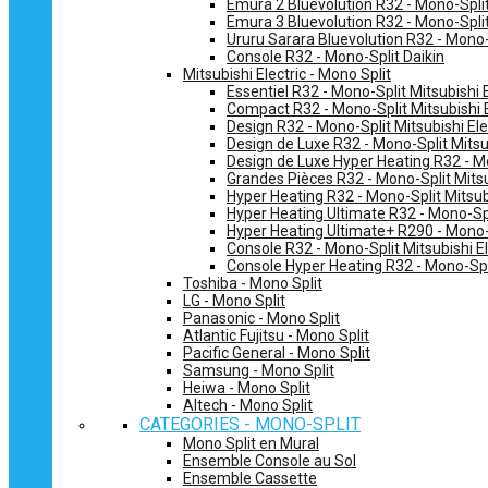
Emura 2 Bluevolution R32 - Mono-Split
Emura 3 Bluevolution R32 - Mono-Split
Ururu Sarara Bluevolution R32 - Mono-
Console R32 - Mono-Split Daikin
Mitsubishi Electric - Mono Split
Essentiel R32 - Mono-Split Mitsubishi E
Compact R32 - Mono-Split Mitsubishi E
Design R32 - Mono-Split Mitsubishi Ele
Design de Luxe R32 - Mono-Split Mitsub
Design de Luxe Hyper Heating R32 - Mo
Grandes Pièces R32 - Mono-Split Mitsub
Hyper Heating R32 - Mono-Split Mitsubi
Hyper Heating Ultimate R32 - Mono-Spli
Hyper Heating Ultimate+ R290 - Mono-S
Console R32 - Mono-Split Mitsubishi El
Console Hyper Heating R32 - Mono-Spli
Toshiba - Mono Split
LG - Mono Split
Panasonic - Mono Split
Atlantic Fujitsu - Mono Split
Pacific General - Mono Split
Samsung - Mono Split
Heiwa - Mono Split
Altech - Mono Split
CATEGORIES - MONO-SPLIT
Mono Split en Mural
Ensemble Console au Sol
Ensemble Cassette