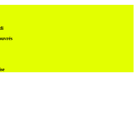
di
 ouvrés
ise