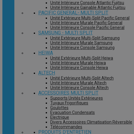
Unité Intérieure Console Atlantic Fujitsu
Unité Intérieure Gainable Atlantic Fujitsu
PACIFIC GENERAL- MULTI SPLIT
Unité Extérieure Multi-Split Pacific General
Unité Intérieure Murale Pacific General
Unité Intérieure Console Pacific General
SAMSUNG - MULTI SPLIT
Unité Extérieure Multi-Split Samsung
Unité Intérieure Murale Samsung
Unité Intérieure Console Samsung
HEIWA
Unité Extérieure Multi-Split Heiwa
Unité Intérieure Murale Heiwa
Unité Intérieure Console Heiwa
ALTECH
Unité Extérieure Multi-Split Altech
Unité Intérieure Murale Altech
Unité Intérieure Console Altech
ACCESSOIRES MULTI SPLIT
Supports Unités Extérieures
Tuyaux Frigorifiques
Goulottes
Evacuation Condensats
Electrique
Divers Accessoires Climatisation Réversible
Télécommandes
PRODUITS D'ENTRETIEN