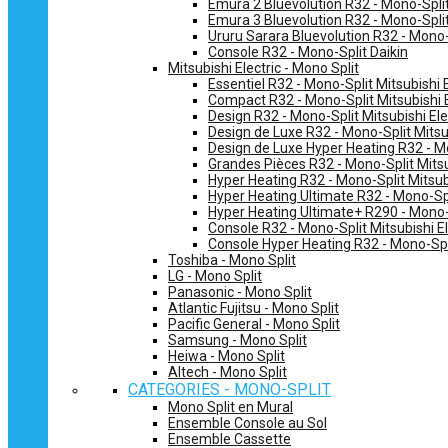
Emura 2 Bluevolution R32 - Mono-Split
Emura 3 Bluevolution R32 - Mono-Split
Ururu Sarara Bluevolution R32 - Mono-
Console R32 - Mono-Split Daikin
Mitsubishi Electric - Mono Split
Essentiel R32 - Mono-Split Mitsubishi E
Compact R32 - Mono-Split Mitsubishi E
Design R32 - Mono-Split Mitsubishi Ele
Design de Luxe R32 - Mono-Split Mitsub
Design de Luxe Hyper Heating R32 - Mo
Grandes Pièces R32 - Mono-Split Mitsub
Hyper Heating R32 - Mono-Split Mitsubi
Hyper Heating Ultimate R32 - Mono-Spli
Hyper Heating Ultimate+ R290 - Mono-S
Console R32 - Mono-Split Mitsubishi El
Console Hyper Heating R32 - Mono-Spli
Toshiba - Mono Split
LG - Mono Split
Panasonic - Mono Split
Atlantic Fujitsu - Mono Split
Pacific General - Mono Split
Samsung - Mono Split
Heiwa - Mono Split
Altech - Mono Split
CATEGORIES - MONO-SPLIT
Mono Split en Mural
Ensemble Console au Sol
Ensemble Cassette