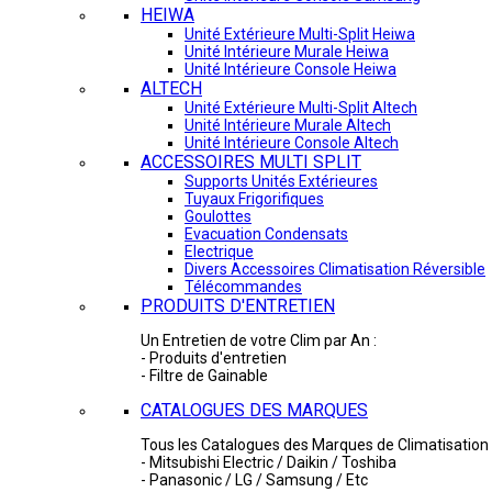
HEIWA
Unité Extérieure Multi-Split Heiwa
Unité Intérieure Murale Heiwa
Unité Intérieure Console Heiwa
ALTECH
Unité Extérieure Multi-Split Altech
Unité Intérieure Murale Altech
Unité Intérieure Console Altech
ACCESSOIRES MULTI SPLIT
Supports Unités Extérieures
Tuyaux Frigorifiques
Goulottes
Evacuation Condensats
Electrique
Divers Accessoires Climatisation Réversible
Télécommandes
PRODUITS D'ENTRETIEN
Un Entretien de votre Clim par An :
- Produits d'entretien
- Filtre de Gainable
CATALOGUES DES MARQUES
Tous les Catalogues des Marques de Climatisation 
- Mitsubishi Electric / Daikin / Toshiba
- Panasonic / LG / Samsung / Etc