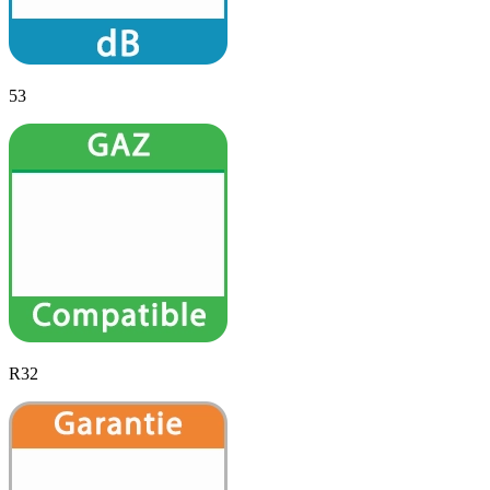
53
R32