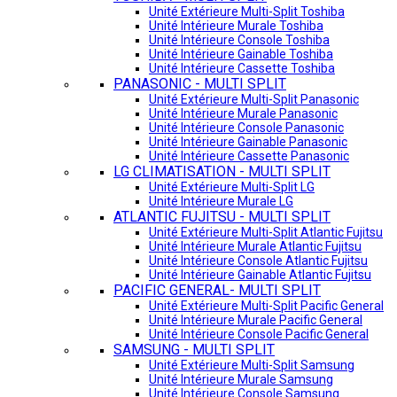
Unité Extérieure Multi-Split Toshiba
Unité Intérieure Murale Toshiba
Unité Intérieure Console Toshiba
Unité Intérieure Gainable Toshiba
Unité Intérieure Cassette Toshiba
PANASONIC - MULTI SPLIT
Unité Extérieure Multi-Split Panasonic
Unité Intérieure Murale Panasonic
Unité Intérieure Console Panasonic
Unité Intérieure Gainable Panasonic
Unité Intérieure Cassette Panasonic
LG CLIMATISATION - MULTI SPLIT
Unité Extérieure Multi-Split LG
Unité Intérieure Murale LG
ATLANTIC FUJITSU - MULTI SPLIT
Unité Extérieure Multi-Split Atlantic Fujitsu
Unité Intérieure Murale Atlantic Fujitsu
Unité Intérieure Console Atlantic Fujitsu
Unité Intérieure Gainable Atlantic Fujitsu
PACIFIC GENERAL- MULTI SPLIT
Unité Extérieure Multi-Split Pacific General
Unité Intérieure Murale Pacific General
Unité Intérieure Console Pacific General
SAMSUNG - MULTI SPLIT
Unité Extérieure Multi-Split Samsung
Unité Intérieure Murale Samsung
Unité Intérieure Console Samsung