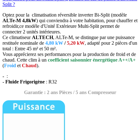
Split ?
Optez pour la climatisation réversible inverter Bi-Split (modèle
ALTe-M 4,8kW
) qui conviendra à votre habitation, pour chauffer et
refroidir,ce modéle d'Unité Extérieure Multi-Split permet de
connecter 2 unités intérieures.
Ce climatiseur
ALTECH
, ALTe-M, se distingue par une puissance
restituée nominale de
4,80 kW
/
5,20 kW
, adapté pour 2 pièces d'un
total : Entre 45 m² et 50 m².
Vous apprécierez ses performances pour la production de froid et de
chaud. Cette clim à un
coefficient saisonnier énergétique A++/A+
(
Froid
et
Chaud
).
-
:
- Fluide Frigorigène
: R32
Garantie : 2 ans Pièces / 5 ans Compresseur