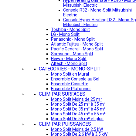
Hyper Heating Ultimate+ R290 - Mono-
Mitsubishi Electric
Console R32 - Mono-Split Mitsubishi
Electric
Console Hyper Heating R32 - Mono-Spl
Mitsubishi Electric
Toshiba - Mono Split
LG - Mono Split
Panasonic - Mono Split
Atlantic Fujitsu - Mono Split
Pacific General - Mono Split
Samsung - Mono Split
Heiwa - Mono Split
Altech - Mono Split
CATEGORIES - MONO-SPLIT
Mono Split en Mural
Ensemble Console au Sol
Ensemble Cassette
Ensemble Plafonnier
CLIM PAR SURFACES
Mono Split Moins de 25 m²
Mono Split De 25 m² à 35 m²
Mono Split De 35 m² à 45 m²
Mono Split De 45 m² à 55 m²
Mono Split De 55 m² et plus
CLIM PAR PUISSANCES
Mono Split Moins de 2,5 kW
Mono Split De 2,6 kW à 3,5 kW