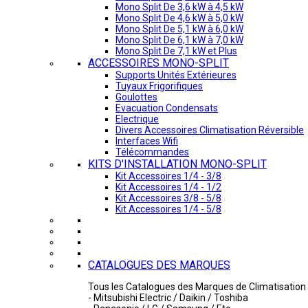
Mono Split De 3,6 kW à 4,5 kW
Mono Split De 4,6 kW à 5,0 kW
Mono Split De 5,1 kW à 6,0 kW
Mono Split De 6,1 kW à 7,0 kW
Mono Split De 7,1 kW et Plus
ACCESSOIRES MONO-SPLIT
Supports Unités Extérieures
Tuyaux Frigorifiques
Goulottes
Evacuation Condensats
Electrique
Divers Accessoires Climatisation Réversible
Interfaces Wifi
Télécommandes
KITS D'INSTALLATION MONO-SPLIT
Kit Accessoires 1/4 - 3/8
Kit Accessoires 1/4 - 1/2
Kit Accessoires 3/8 - 5/8
Kit Accessoires 1/4 - 5/8
CATALOGUES DES MARQUES
Tous les Catalogues des Marques de Climatisation 
- Mitsubishi Electric / Daikin / Toshiba