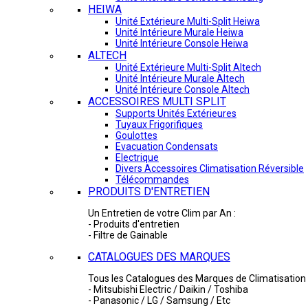
HEIWA
Unité Extérieure Multi-Split Heiwa
Unité Intérieure Murale Heiwa
Unité Intérieure Console Heiwa
ALTECH
Unité Extérieure Multi-Split Altech
Unité Intérieure Murale Altech
Unité Intérieure Console Altech
ACCESSOIRES MULTI SPLIT
Supports Unités Extérieures
Tuyaux Frigorifiques
Goulottes
Evacuation Condensats
Electrique
Divers Accessoires Climatisation Réversible
Télécommandes
PRODUITS D'ENTRETIEN
Un Entretien de votre Clim par An :
- Produits d'entretien
- Filtre de Gainable
CATALOGUES DES MARQUES
Tous les Catalogues des Marques de Climatisation 
- Mitsubishi Electric / Daikin / Toshiba
- Panasonic / LG / Samsung / Etc