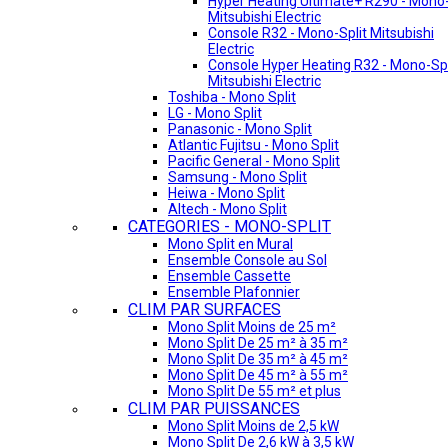
Hyper Heating Ultimate+ R290 - Mono-
Mitsubishi Electric
Console R32 - Mono-Split Mitsubishi
Electric
Console Hyper Heating R32 - Mono-Spl
Mitsubishi Electric
Toshiba - Mono Split
LG - Mono Split
Panasonic - Mono Split
Atlantic Fujitsu - Mono Split
Pacific General - Mono Split
Samsung - Mono Split
Heiwa - Mono Split
Altech - Mono Split
CATEGORIES - MONO-SPLIT
Mono Split en Mural
Ensemble Console au Sol
Ensemble Cassette
Ensemble Plafonnier
CLIM PAR SURFACES
Mono Split Moins de 25 m²
Mono Split De 25 m² à 35 m²
Mono Split De 35 m² à 45 m²
Mono Split De 45 m² à 55 m²
Mono Split De 55 m² et plus
CLIM PAR PUISSANCES
Mono Split Moins de 2,5 kW
Mono Split De 2,6 kW à 3,5 kW