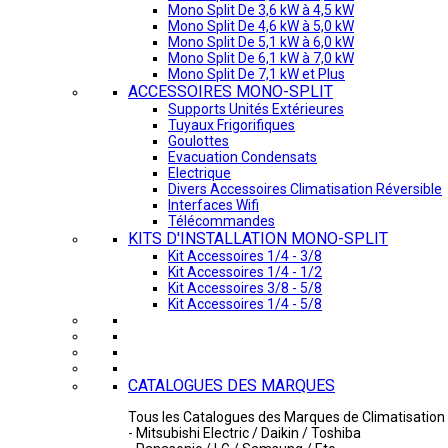
Mono Split De 3,6 kW à 4,5 kW
Mono Split De 4,6 kW à 5,0 kW
Mono Split De 5,1 kW à 6,0 kW
Mono Split De 6,1 kW à 7,0 kW
Mono Split De 7,1 kW et Plus
ACCESSOIRES MONO-SPLIT
Supports Unités Extérieures
Tuyaux Frigorifiques
Goulottes
Evacuation Condensats
Electrique
Divers Accessoires Climatisation Réversible
Interfaces Wifi
Télécommandes
KITS D'INSTALLATION MONO-SPLIT
Kit Accessoires 1/4 - 3/8
Kit Accessoires 1/4 - 1/2
Kit Accessoires 3/8 - 5/8
Kit Accessoires 1/4 - 5/8
CATALOGUES DES MARQUES
Tous les Catalogues des Marques de Climatisation 
- Mitsubishi Electric / Daikin / Toshiba