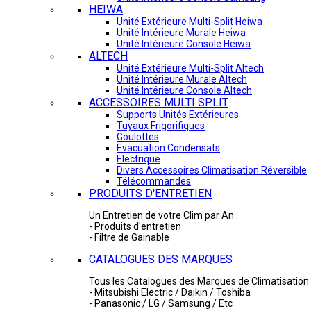
HEIWA
Unité Extérieure Multi-Split Heiwa
Unité Intérieure Murale Heiwa
Unité Intérieure Console Heiwa
ALTECH
Unité Extérieure Multi-Split Altech
Unité Intérieure Murale Altech
Unité Intérieure Console Altech
ACCESSOIRES MULTI SPLIT
Supports Unités Extérieures
Tuyaux Frigorifiques
Goulottes
Evacuation Condensats
Electrique
Divers Accessoires Climatisation Réversible
Télécommandes
PRODUITS D'ENTRETIEN
Un Entretien de votre Clim par An :
- Produits d'entretien
- Filtre de Gainable
CATALOGUES DES MARQUES
Tous les Catalogues des Marques de Climatisation 
- Mitsubishi Electric / Daikin / Toshiba
- Panasonic / LG / Samsung / Etc