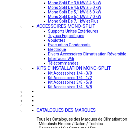
Mono Split De 3,6 kW à 4,5 kW
Mono Split De 4,6 kW à 5,0 kW
Mono Split De 5,1 kW à 6,0 kW
Mono Split De 6,1 kW à 7,0 kW
Mono Split De 7,1 kW et Plus
ACCESSOIRES MONO-SPLIT
Supports Unités Extérieures
Tuyaux Frigorifiques
Goulottes
Evacuation Condensats
Electrique
Divers Accessoires Climatisation Réversible
Interfaces Wifi
Télécommandes
KITS D'INSTALLATION MONO-SPLIT
Kit Accessoires 1/4 - 3/8
Kit Accessoires 1/4 - 1/2
Kit Accessoires 3/8 - 5/8
Kit Accessoires 1/4 - 5/8
CATALOGUES DES MARQUES
Tous les Catalogues des Marques de Climatisation 
- Mitsubishi Electric / Daikin / Toshiba