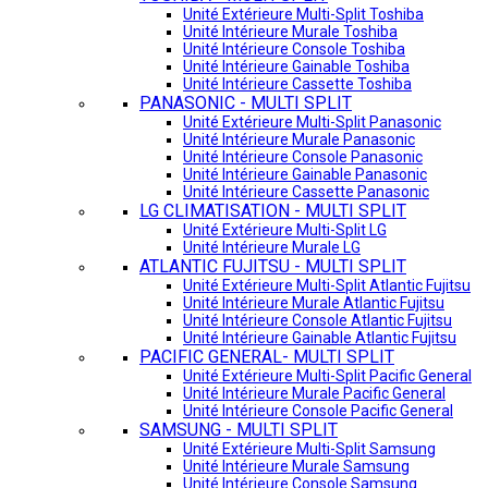
Unité Extérieure Multi-Split Toshiba
Unité Intérieure Murale Toshiba
Unité Intérieure Console Toshiba
Unité Intérieure Gainable Toshiba
Unité Intérieure Cassette Toshiba
PANASONIC - MULTI SPLIT
Unité Extérieure Multi-Split Panasonic
Unité Intérieure Murale Panasonic
Unité Intérieure Console Panasonic
Unité Intérieure Gainable Panasonic
Unité Intérieure Cassette Panasonic
LG CLIMATISATION - MULTI SPLIT
Unité Extérieure Multi-Split LG
Unité Intérieure Murale LG
ATLANTIC FUJITSU - MULTI SPLIT
Unité Extérieure Multi-Split Atlantic Fujitsu
Unité Intérieure Murale Atlantic Fujitsu
Unité Intérieure Console Atlantic Fujitsu
Unité Intérieure Gainable Atlantic Fujitsu
PACIFIC GENERAL- MULTI SPLIT
Unité Extérieure Multi-Split Pacific General
Unité Intérieure Murale Pacific General
Unité Intérieure Console Pacific General
SAMSUNG - MULTI SPLIT
Unité Extérieure Multi-Split Samsung
Unité Intérieure Murale Samsung
Unité Intérieure Console Samsung