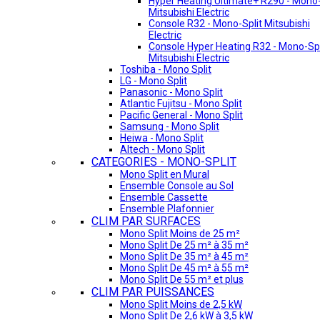
Hyper Heating Ultimate+ R290 - Mono-
Mitsubishi Electric
Console R32 - Mono-Split Mitsubishi
Electric
Console Hyper Heating R32 - Mono-Spl
Mitsubishi Electric
Toshiba - Mono Split
LG - Mono Split
Panasonic - Mono Split
Atlantic Fujitsu - Mono Split
Pacific General - Mono Split
Samsung - Mono Split
Heiwa - Mono Split
Altech - Mono Split
CATEGORIES - MONO-SPLIT
Mono Split en Mural
Ensemble Console au Sol
Ensemble Cassette
Ensemble Plafonnier
CLIM PAR SURFACES
Mono Split Moins de 25 m²
Mono Split De 25 m² à 35 m²
Mono Split De 35 m² à 45 m²
Mono Split De 45 m² à 55 m²
Mono Split De 55 m² et plus
CLIM PAR PUISSANCES
Mono Split Moins de 2,5 kW
Mono Split De 2,6 kW à 3,5 kW