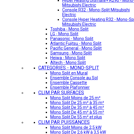
Hyper Heating Ultimate+ R290 - Mono-
Mitsubishi Electric
Console R32 - Mono-Split Mitsubishi
Electric
Console Hyper Heating R32 - Mono-Spl
Mitsubishi Electric
Toshiba - Mono Split
LG - Mono Split
Panasonic - Mono Split
Atlantic Fujitsu - Mono Split
Pacific General - Mono Split
Samsung - Mono Split
Heiwa - Mono Split
Altech - Mono Split
CATEGORIES - MONO-SPLIT
Mono Split en Mural
Ensemble Console au Sol
Ensemble Cassette
Ensemble Plafonnier
CLIM PAR SURFACES
Mono Split Moins de 25 m²
Mono Split De 25 m² à 35 m²
Mono Split De 35 m² à 45 m²
Mono Split De 45 m² à 55 m²
Mono Split De 55 m² et plus
CLIM PAR PUISSANCES
Mono Split Moins de 2,5 kW
Mono Split De 2,6 kW à 3,5 kW