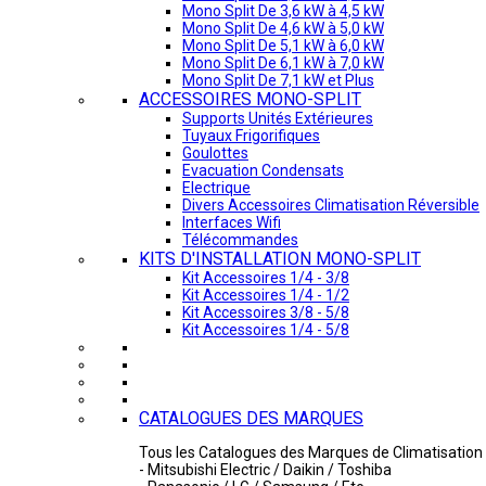
Mono Split De 3,6 kW à 4,5 kW
Mono Split De 4,6 kW à 5,0 kW
Mono Split De 5,1 kW à 6,0 kW
Mono Split De 6,1 kW à 7,0 kW
Mono Split De 7,1 kW et Plus
ACCESSOIRES MONO-SPLIT
Supports Unités Extérieures
Tuyaux Frigorifiques
Goulottes
Evacuation Condensats
Electrique
Divers Accessoires Climatisation Réversible
Interfaces Wifi
Télécommandes
KITS D'INSTALLATION MONO-SPLIT
Kit Accessoires 1/4 - 3/8
Kit Accessoires 1/4 - 1/2
Kit Accessoires 3/8 - 5/8
Kit Accessoires 1/4 - 5/8
CATALOGUES DES MARQUES
Tous les Catalogues des Marques de Climatisation 
- Mitsubishi Electric / Daikin / Toshiba