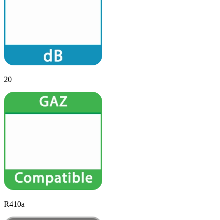
20
R410a