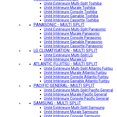
Unité Extérieure Multi-Split Toshiba
Unité Intérieure Murale Toshiba
Unité Intérieure Console Toshiba
Unité Intérieure Gainable Toshiba
Unité Intérieure Cassette Toshiba
PANASONIC - MULTI SPLIT
Unité Extérieure Multi-Split Panasonic
Unité Intérieure Murale Panasonic
Unité Intérieure Console Panasonic
Unité Intérieure Gainable Panasonic
Unité Intérieure Cassette Panasonic
LG CLIMATISATION - MULTI SPLIT
Unité Extérieure Multi-Split LG
Unité Intérieure Murale LG
ATLANTIC FUJITSU - MULTI SPLIT
Unité Extérieure Multi-Split Atlantic Fujitsu
Unité Intérieure Murale Atlantic Fujitsu
Unité Intérieure Console Atlantic Fujitsu
Unité Intérieure Gainable Atlantic Fujitsu
PACIFIC GENERAL- MULTI SPLIT
Unité Extérieure Multi-Split Pacific General
Unité Intérieure Murale Pacific General
Unité Intérieure Console Pacific General
SAMSUNG - MULTI SPLIT
Unité Extérieure Multi-Split Samsung
Unité Intérieure Murale Samsung
Unité Intérieure Console Samsung