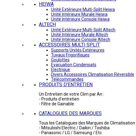
HEIWA
Unité Extérieure Multi-Split Heiwa
Unité Intérieure Murale Heiwa
Unité Intérieure Console Heiwa
ALTECH
Unité Extérieure Multi-Split Altech
Unité Intérieure Murale Altech
Unité Intérieure Console Altech
ACCESSOIRES MULTI SPLIT
Supports Unités Extérieures
Tuyaux Frigorifiques
Goulottes
Evacuation Condensats
Electrique
Divers Accessoires Climatisation Réversible
Télécommandes
PRODUITS D'ENTRETIEN
Un Entretien de votre Clim par An :
- Produits d'entretien
- Filtre de Gainable
CATALOGUES DES MARQUES
Tous les Catalogues des Marques de Climatisation 
- Mitsubishi Electric / Daikin / Toshiba
- Panasonic / LG / Samsung / Etc