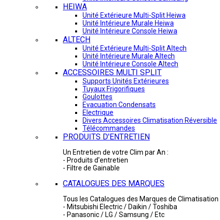
HEIWA
Unité Extérieure Multi-Split Heiwa
Unité Intérieure Murale Heiwa
Unité Intérieure Console Heiwa
ALTECH
Unité Extérieure Multi-Split Altech
Unité Intérieure Murale Altech
Unité Intérieure Console Altech
ACCESSOIRES MULTI SPLIT
Supports Unités Extérieures
Tuyaux Frigorifiques
Goulottes
Evacuation Condensats
Electrique
Divers Accessoires Climatisation Réversible
Télécommandes
PRODUITS D'ENTRETIEN
Un Entretien de votre Clim par An :
- Produits d'entretien
- Filtre de Gainable
CATALOGUES DES MARQUES
Tous les Catalogues des Marques de Climatisation 
- Mitsubishi Electric / Daikin / Toshiba
- Panasonic / LG / Samsung / Etc