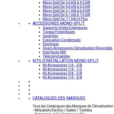
Mono Split De 3,6 kW à 4,5 kW
Mono Split De 4,6 kW à 5,0 kW
Mono Split De 5,1 kW à 6,0 kW
Mono Split De 6,1 kW à 7,0 kW
Mono Split De 7,1 kW et Plus
ACCESSOIRES MONO-SPLIT
Supports Unités Extérieures
Tuyaux Frigorifiques
Goulottes
Evacuation Condensats
Electrique
Divers Accessoires Climatisation Réversible
Interfaces Wifi
Télécommandes
KITS D'INSTALLATION MONO-SPLIT
Kit Accessoires 1/4 - 3/8
Kit Accessoires 1/4 - 1/2
Kit Accessoires 3/8 - 5/8
Kit Accessoires 1/4 - 5/8
CATALOGUES DES MARQUES
Tous les Catalogues des Marques de Climatisation 
- Mitsubishi Electric / Daikin / Toshiba