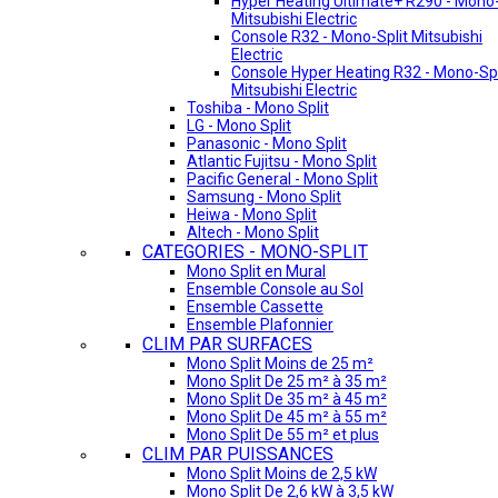
Hyper Heating Ultimate+ R290 - Mono-
Mitsubishi Electric
Console R32 - Mono-Split Mitsubishi
Electric
Console Hyper Heating R32 - Mono-Spl
Mitsubishi Electric
Toshiba - Mono Split
LG - Mono Split
Panasonic - Mono Split
Atlantic Fujitsu - Mono Split
Pacific General - Mono Split
Samsung - Mono Split
Heiwa - Mono Split
Altech - Mono Split
CATEGORIES - MONO-SPLIT
Mono Split en Mural
Ensemble Console au Sol
Ensemble Cassette
Ensemble Plafonnier
CLIM PAR SURFACES
Mono Split Moins de 25 m²
Mono Split De 25 m² à 35 m²
Mono Split De 35 m² à 45 m²
Mono Split De 45 m² à 55 m²
Mono Split De 55 m² et plus
CLIM PAR PUISSANCES
Mono Split Moins de 2,5 kW
Mono Split De 2,6 kW à 3,5 kW