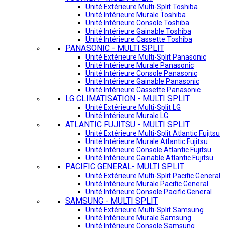
Unité Extérieure Multi-Split Toshiba
Unité Intérieure Murale Toshiba
Unité Intérieure Console Toshiba
Unité Intérieure Gainable Toshiba
Unité Intérieure Cassette Toshiba
PANASONIC - MULTI SPLIT
Unité Extérieure Multi-Split Panasonic
Unité Intérieure Murale Panasonic
Unité Intérieure Console Panasonic
Unité Intérieure Gainable Panasonic
Unité Intérieure Cassette Panasonic
LG CLIMATISATION - MULTI SPLIT
Unité Extérieure Multi-Split LG
Unité Intérieure Murale LG
ATLANTIC FUJITSU - MULTI SPLIT
Unité Extérieure Multi-Split Atlantic Fujitsu
Unité Intérieure Murale Atlantic Fujitsu
Unité Intérieure Console Atlantic Fujitsu
Unité Intérieure Gainable Atlantic Fujitsu
PACIFIC GENERAL- MULTI SPLIT
Unité Extérieure Multi-Split Pacific General
Unité Intérieure Murale Pacific General
Unité Intérieure Console Pacific General
SAMSUNG - MULTI SPLIT
Unité Extérieure Multi-Split Samsung
Unité Intérieure Murale Samsung
Unité Intérieure Console Samsung