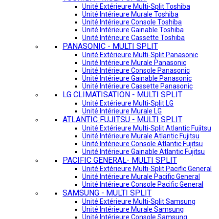
Unité Extérieure Multi-Split Toshiba
Unité Intérieure Murale Toshiba
Unité Intérieure Console Toshiba
Unité Intérieure Gainable Toshiba
Unité Intérieure Cassette Toshiba
PANASONIC - MULTI SPLIT
Unité Extérieure Multi-Split Panasonic
Unité Intérieure Murale Panasonic
Unité Intérieure Console Panasonic
Unité Intérieure Gainable Panasonic
Unité Intérieure Cassette Panasonic
LG CLIMATISATION - MULTI SPLIT
Unité Extérieure Multi-Split LG
Unité Intérieure Murale LG
ATLANTIC FUJITSU - MULTI SPLIT
Unité Extérieure Multi-Split Atlantic Fujitsu
Unité Intérieure Murale Atlantic Fujitsu
Unité Intérieure Console Atlantic Fujitsu
Unité Intérieure Gainable Atlantic Fujitsu
PACIFIC GENERAL- MULTI SPLIT
Unité Extérieure Multi-Split Pacific General
Unité Intérieure Murale Pacific General
Unité Intérieure Console Pacific General
SAMSUNG - MULTI SPLIT
Unité Extérieure Multi-Split Samsung
Unité Intérieure Murale Samsung
Unité Intérieure Console Samsung