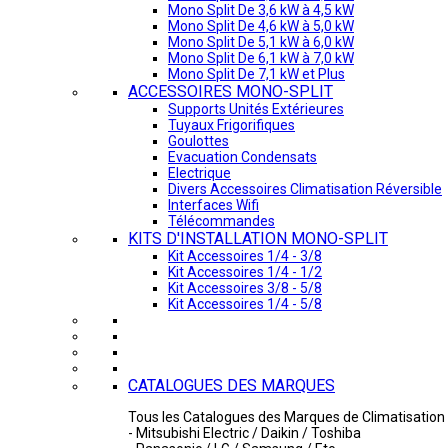
Mono Split De 3,6 kW à 4,5 kW
Mono Split De 4,6 kW à 5,0 kW
Mono Split De 5,1 kW à 6,0 kW
Mono Split De 6,1 kW à 7,0 kW
Mono Split De 7,1 kW et Plus
ACCESSOIRES MONO-SPLIT
Supports Unités Extérieures
Tuyaux Frigorifiques
Goulottes
Evacuation Condensats
Electrique
Divers Accessoires Climatisation Réversible
Interfaces Wifi
Télécommandes
KITS D'INSTALLATION MONO-SPLIT
Kit Accessoires 1/4 - 3/8
Kit Accessoires 1/4 - 1/2
Kit Accessoires 3/8 - 5/8
Kit Accessoires 1/4 - 5/8
CATALOGUES DES MARQUES
Tous les Catalogues des Marques de Climatisation 
- Mitsubishi Electric / Daikin / Toshiba