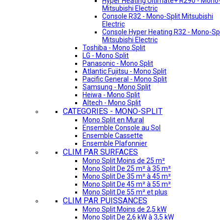
Hyper Heating Ultimate+ R290 - Mono-
Mitsubishi Electric
Console R32 - Mono-Split Mitsubishi
Electric
Console Hyper Heating R32 - Mono-Spl
Mitsubishi Electric
Toshiba - Mono Split
LG - Mono Split
Panasonic - Mono Split
Atlantic Fujitsu - Mono Split
Pacific General - Mono Split
Samsung - Mono Split
Heiwa - Mono Split
Altech - Mono Split
CATEGORIES - MONO-SPLIT
Mono Split en Mural
Ensemble Console au Sol
Ensemble Cassette
Ensemble Plafonnier
CLIM PAR SURFACES
Mono Split Moins de 25 m²
Mono Split De 25 m² à 35 m²
Mono Split De 35 m² à 45 m²
Mono Split De 45 m² à 55 m²
Mono Split De 55 m² et plus
CLIM PAR PUISSANCES
Mono Split Moins de 2,5 kW
Mono Split De 2,6 kW à 3,5 kW