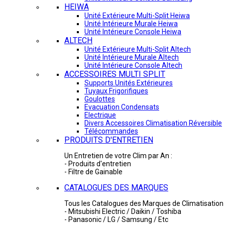
HEIWA
Unité Extérieure Multi-Split Heiwa
Unité Intérieure Murale Heiwa
Unité Intérieure Console Heiwa
ALTECH
Unité Extérieure Multi-Split Altech
Unité Intérieure Murale Altech
Unité Intérieure Console Altech
ACCESSOIRES MULTI SPLIT
Supports Unités Extérieures
Tuyaux Frigorifiques
Goulottes
Evacuation Condensats
Electrique
Divers Accessoires Climatisation Réversible
Télécommandes
PRODUITS D'ENTRETIEN
Un Entretien de votre Clim par An :
- Produits d'entretien
- Filtre de Gainable
CATALOGUES DES MARQUES
Tous les Catalogues des Marques de Climatisation 
- Mitsubishi Electric / Daikin / Toshiba
- Panasonic / LG / Samsung / Etc