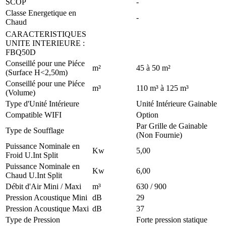
SCOP
-
Classe Energetique en
-
Chaud
CARACTERISTIQUES
UNITE INTERIEURE
:
FBQ50D
Conseillé pour une Piéce
m²
45 à 50 m²
(Surface H<2,50m)
Conseillé pour une Piéce
m³
110 m³ à 125 m³
(Volume)
Type d'Unité Intérieure
Unité Intérieure Gainable
Compatible WIFI
Option
Par Grille de Gainable
Type de Soufflage
(Non Fournie)
Puissance Nominale en
Kw
5,00
Froid U.Int Split
Puissance Nominale en
Kw
6,00
Chaud U.Int Split
Débit d'Air Mini / Maxi
m³
630 / 900
Pression Acoustique Mini
dB
29
Pression Acoustique Maxi
dB
37
Type de Pression
Forte pression statique