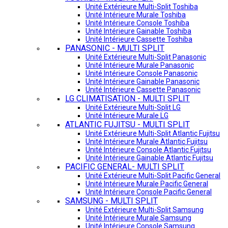
Unité Extérieure Multi-Split Toshiba
Unité Intérieure Murale Toshiba
Unité Intérieure Console Toshiba
Unité Intérieure Gainable Toshiba
Unité Intérieure Cassette Toshiba
PANASONIC - MULTI SPLIT
Unité Extérieure Multi-Split Panasonic
Unité Intérieure Murale Panasonic
Unité Intérieure Console Panasonic
Unité Intérieure Gainable Panasonic
Unité Intérieure Cassette Panasonic
LG CLIMATISATION - MULTI SPLIT
Unité Extérieure Multi-Split LG
Unité Intérieure Murale LG
ATLANTIC FUJITSU - MULTI SPLIT
Unité Extérieure Multi-Split Atlantic Fujitsu
Unité Intérieure Murale Atlantic Fujitsu
Unité Intérieure Console Atlantic Fujitsu
Unité Intérieure Gainable Atlantic Fujitsu
PACIFIC GENERAL- MULTI SPLIT
Unité Extérieure Multi-Split Pacific General
Unité Intérieure Murale Pacific General
Unité Intérieure Console Pacific General
SAMSUNG - MULTI SPLIT
Unité Extérieure Multi-Split Samsung
Unité Intérieure Murale Samsung
Unité Intérieure Console Samsung