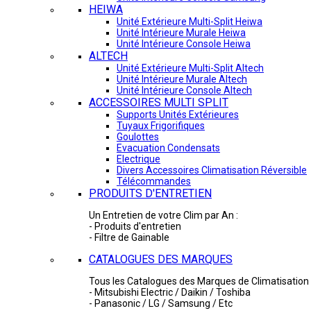
HEIWA
Unité Extérieure Multi-Split Heiwa
Unité Intérieure Murale Heiwa
Unité Intérieure Console Heiwa
ALTECH
Unité Extérieure Multi-Split Altech
Unité Intérieure Murale Altech
Unité Intérieure Console Altech
ACCESSOIRES MULTI SPLIT
Supports Unités Extérieures
Tuyaux Frigorifiques
Goulottes
Evacuation Condensats
Electrique
Divers Accessoires Climatisation Réversible
Télécommandes
PRODUITS D'ENTRETIEN
Un Entretien de votre Clim par An :
- Produits d'entretien
- Filtre de Gainable
CATALOGUES DES MARQUES
Tous les Catalogues des Marques de Climatisation 
- Mitsubishi Electric / Daikin / Toshiba
- Panasonic / LG / Samsung / Etc