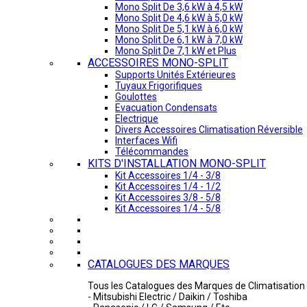
Mono Split De 3,6 kW à 4,5 kW
Mono Split De 4,6 kW à 5,0 kW
Mono Split De 5,1 kW à 6,0 kW
Mono Split De 6,1 kW à 7,0 kW
Mono Split De 7,1 kW et Plus
ACCESSOIRES MONO-SPLIT
Supports Unités Extérieures
Tuyaux Frigorifiques
Goulottes
Evacuation Condensats
Electrique
Divers Accessoires Climatisation Réversible
Interfaces Wifi
Télécommandes
KITS D'INSTALLATION MONO-SPLIT
Kit Accessoires 1/4 - 3/8
Kit Accessoires 1/4 - 1/2
Kit Accessoires 3/8 - 5/8
Kit Accessoires 1/4 - 5/8
CATALOGUES DES MARQUES
Tous les Catalogues des Marques de Climatisation 
- Mitsubishi Electric / Daikin / Toshiba