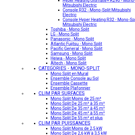
Hyper Heating Ultimate+ R290 - Mono-
Mitsubishi Electric
Console R32 - Mono-Split Mitsubishi
Electric
Console Hyper Heating R32 - Mono-Spl
Mitsubishi Electric
Toshiba - Mono Split
LG - Mono Split
Panasonic - Mono Split
Atlantic Fujitsu - Mono Split
Pacific General - Mono Split
Samsung - Mono Split
Heiwa - Mono Split
Altech - Mono Split
CATEGORIES - MONO-SPLIT
Mono Split en Mural
Ensemble Console au Sol
Ensemble Cassette
Ensemble Plafonnier
CLIM PAR SURFACES
Mono Split Moins de 25 m²
Mono Split De 25 m² à 35 m²
Mono Split De 35 m² à 45 m²
Mono Split De 45 m² à 55 m²
Mono Split De 55 m² et plus
CLIM PAR PUISSANCES
Mono Split Moins de 2,5 kW
Mono Split De 2,6 kW à 3,5 kW