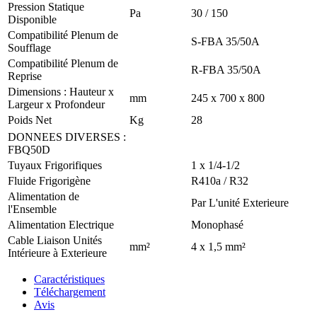
Pression Statique
Pa
30 / 150
Disponible
Compatibilité Plenum de
S-FBA 35/50A
Soufflage
Compatibilité Plenum de
R-FBA 35/50A
Reprise
Dimensions : Hauteur x
mm
245 x 700 x 800
Largeur x Profondeur
Poids Net
Kg
28
DONNEES DIVERSES
:
FBQ50D
Tuyaux Frigorifiques
1 x 1/4-1/2
Fluide Frigorigène
R410a / R32
Alimentation de
Par L'unité Exterieure
l'Ensemble
Alimentation Electrique
Monophasé
Cable Liaison Unités
mm²
4 x 1,5 mm²
Intérieure à Exterieure
Caractéristiques
Téléchargement
Avis