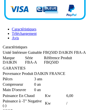
Caractéristiques
Téléchargement
Avis
Caractéristiques
Unité Intérieure Gainable FBQ50D DAIKIN FBA-A
Marque
Série
Référence Produit
DAIKIN
FBA-A
FBQ50D
GARANTIES
Provenance Produit
DAIKIN FRANCE
Pièces
3 ans
Compresseur
0 an
Main D'oeuvre
0 an
Puissance En Chaud
Kw
6,00
Puissance à -T° Negative
Kw
/
(-)