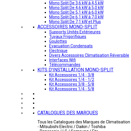
Mono Split De 3,6 kW à 4,5 kW
Mono Split De 4,6 kW à 5,0 kW
Mono Split De 5,1 kW à 6,0 kW
Mono Split De 6,1 kW à 7,0 kW
Mono Split De 7,1 kW et Plus
ACCESSOIRES MONO-SPLIT
Supports Unités Extérieures
Tuyaux Frigorifiques
Goulottes
Evacuation Condensats
Electrique
Divers Accessoires Climatisation Réversible
Interfaces Wifi
Télécommandes
KITS D'INSTALLATION MONO-SPLIT
Kit Accessoires 1/4 - 3/8
Kit Accessoires 1/4 - 1/2
Kit Accessoires 3/8 - 5/8
Kit Accessoires 1/4 - 5/8
CATALOGUES DES MARQUES
Tous les Catalogues des Marques de Climatisation 
- Mitsubishi Electric / Daikin / Toshiba