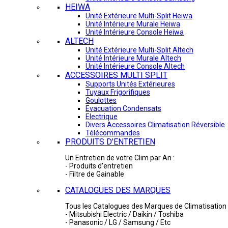
HEIWA
Unité Extérieure Multi-Split Heiwa
Unité Intérieure Murale Heiwa
Unité Intérieure Console Heiwa
ALTECH
Unité Extérieure Multi-Split Altech
Unité Intérieure Murale Altech
Unité Intérieure Console Altech
ACCESSOIRES MULTI SPLIT
Supports Unités Extérieures
Tuyaux Frigorifiques
Goulottes
Evacuation Condensats
Electrique
Divers Accessoires Climatisation Réversible
Télécommandes
PRODUITS D'ENTRETIEN
Un Entretien de votre Clim par An :
- Produits d'entretien
- Filtre de Gainable
CATALOGUES DES MARQUES
Tous les Catalogues des Marques de Climatisation 
- Mitsubishi Electric / Daikin / Toshiba
- Panasonic / LG / Samsung / Etc