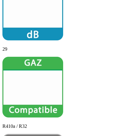
29
R410a / R32