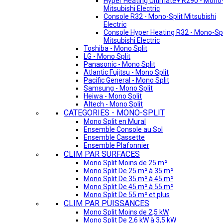
Hyper Heating Ultimate+ R290 - Mono-
Mitsubishi Electric
Console R32 - Mono-Split Mitsubishi
Electric
Console Hyper Heating R32 - Mono-Spl
Mitsubishi Electric
Toshiba - Mono Split
LG - Mono Split
Panasonic - Mono Split
Atlantic Fujitsu - Mono Split
Pacific General - Mono Split
Samsung - Mono Split
Heiwa - Mono Split
Altech - Mono Split
CATEGORIES - MONO-SPLIT
Mono Split en Mural
Ensemble Console au Sol
Ensemble Cassette
Ensemble Plafonnier
CLIM PAR SURFACES
Mono Split Moins de 25 m²
Mono Split De 25 m² à 35 m²
Mono Split De 35 m² à 45 m²
Mono Split De 45 m² à 55 m²
Mono Split De 55 m² et plus
CLIM PAR PUISSANCES
Mono Split Moins de 2,5 kW
Mono Split De 2,6 kW à 3,5 kW