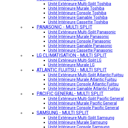
Unité Extérieure Multi-Split Toshiba
Unité Intérieure Murale Toshiba
Unité Intérieure Console Toshiba
Unité Intérieure Gainable Toshiba
Unité Intérieure Cassette Toshiba
PANASONIC - MULTI SPLIT
Unité Extérieure Multi-Split Panasonic
Unité Intérieure Murale Panasonic
Unité Intérieure Console Panasonic
Unité Intérieure Gainable Panasonic
Unité Intérieure Cassette Panasonic
LG CLIMATISATION - MULTI SPLIT
Unité Extérieure Multi-Split LG
Unité Intérieure Murale LG
ATLANTIC FUJITSU - MULTI SPLIT
Unité Extérieure Multi-Split Atlantic Fujitsu
Unité Intérieure Murale Atlantic Fujitsu
Unité Intérieure Console Atlantic Fujitsu
Unité Intérieure Gainable Atlantic Fujitsu
PACIFIC GENERAL- MULTI SPLIT
Unité Extérieure Multi-Split Pacific General
Unité Intérieure Murale Pacific General
Unité Intérieure Console Pacific General
SAMSUNG - MULTI SPLIT
Unité Extérieure Multi-Split Samsung
Unité Intérieure Murale Samsung
Unité Intérieure Console Samsung